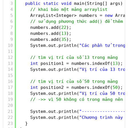
3
public
static
void
main(String[] args) {
4
// khai báo một mảng arraylist
5
ArrayList<Integer> numbers = 
new
Array
6
// sử dụng phương thức add() để thêm c
7
numbers.add(
22
);
8
numbers.add(
13
);
9
numbers.add(
35
);
10
System.out.println(
"Các phần tử trong 
11
12
// tìm vị trí của số 13 trong mảng
13
int
position1 = numbers.indexOf(
13
);
14
System.out.println(
"Vị trí của 13 tron
15
16
// tìm vị trí của số 50 trong mảng
17
int
position2 = numbers.indexOf(
50
);
18
System.out.println(
"Vị trí của 50 tron
19
// ->> vì 50 không có trong mảng nên k
20
21
System.out.println(
"------------------
22
System.out.println(
"Chương trình này đ
23
}