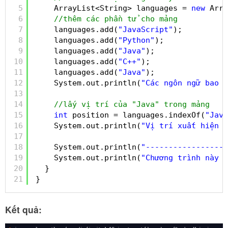
5
ArrayList<String> languages = 
new
Arra
6
//thêm các phần tử cho mảng
7
languages.add(
"JavaScript"
);
8
languages.add(
"Python"
);
9
languages.add(
"Java"
);
10
languages.add(
"C++"
);
11
languages.add(
"Java"
);
12
System.out.println(
"Các ngôn ngữ bao g
13
14
//lấy vị trí của "Java" trong mảng
15
int
position = languages.indexOf(
"Java
16
System.out.println(
"Vị trí xuất hiện đ
17
18
System.out.println(
"------------------
19
System.out.println(
"Chương trình này đ
20
}
21
}
Kết quả: