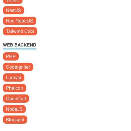
NestJS
Học ReactJS
Tailwind CSS
WEB BACKEND
PHP
Codeigniter
Laravel
Phalcon
OpenCart
NodeJS
Blogspot