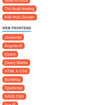
Quản trị Linux
Thủ thuật Hosting
Kiến thức Domain
WEB FRONTEND
Javascript
AngularJS
jQuery
jQuery Mobile
HTML & CSS
Bootstrap
TypeScript
SASS CSS
VueJS