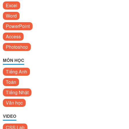
Excel
Word
PowerPoint
Access
Photoshop
MÔN HỌC
Tiếng Anh
Toán
Tiếng Nhật
Văn học
VIDEO
CSS Lab