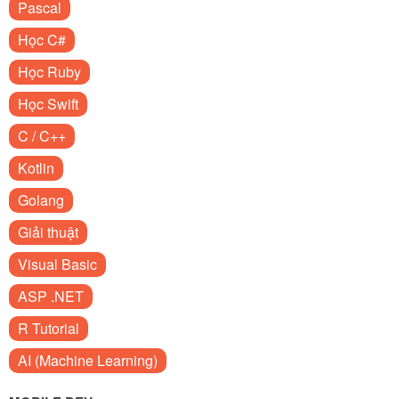
Pascal
Học C#
Học Ruby
Học Swift
C / C++
Kotlin
Golang
Giải thuật
Visual Basic
ASP .NET
R Tutorial
AI (Machine Learning)