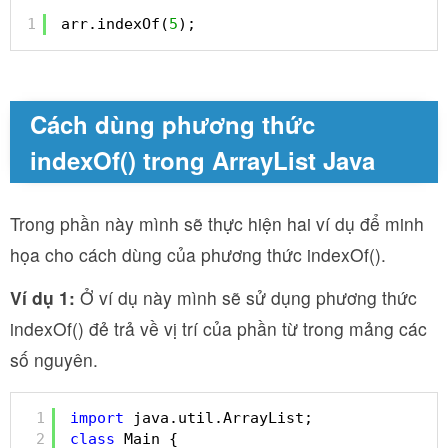
1
arr.indexOf(
5
);
Cách dùng phương thức
indexOf() trong ArrayList Java
Trong phần này mình sẽ thực hiện hai ví dụ để minh
họa cho cách dùng của phương thức indexOf().
Ví dụ 1:
Ở ví dụ này mình sẽ sử dụng phương thức
indexOf() đẻ trả về vị trí của phần từ trong mảng các
số nguyên.
1
import
java.util.ArrayList;
2
class
Main {