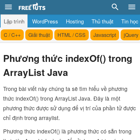
Lập trình
WordPress
Hosting
Thủ thuật
Tin học
C / C++
Giải thuật
HTML / CSS
Javascript
jQuery
Phương thức indexOf() trong
ArrayList Java
Trong bài viết này chúng ta sẽ tìm hiểu về phương
thức indexOf() trong ArrayList Java. Đây là một
phương thức được sử dụng để vị trí của phần tử được
chỉ định trong arraylist.
Phương thức indexOf() là phương thức có sẵn trong