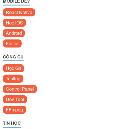
MOBILE DEV
React Native
Học iOS
Android
Flutter
CÔNG CỤ
Học Git
Testing
Control Panel
Dev Tool
FFmpeg
TIN HỌC