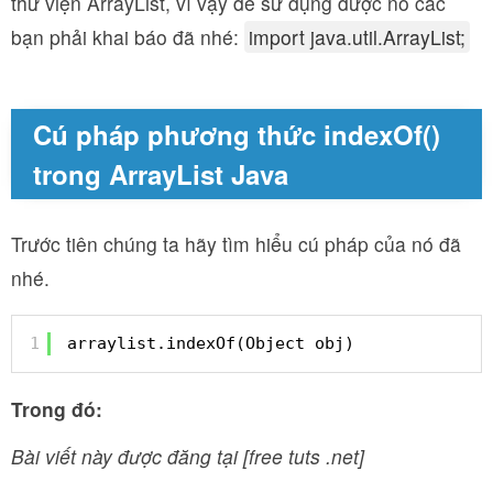
thư viện ArrayList, vì vậy để sử dụng được nó các
bạn phải khai báo đã nhé:
import java.util.ArrayList;
Cú pháp phương thức indexOf()
trong ArrayList Java
Trước tiên chúng ta hãy tìm hiểu cú pháp của nó đã
nhé.
1
arraylist.indexOf(Object obj)
Trong đó:
Bài viết này được đăng tại [free tuts .net]