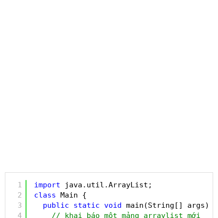
1
import
java.util.ArrayList;
2
class
Main {
3
public
static
void
main(String[] args) {
4
// khai báo một mảng arraylist mới