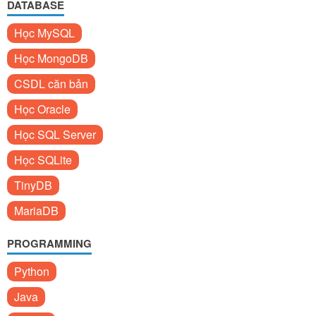
DATABASE
Học MySQL
Học MongoDB
CSDL căn bản
Học Oracle
Học SQL Server
Học SQLite
TinyDB
MariaDB
PROGRAMMING
Python
Java