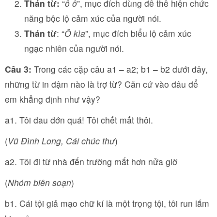
Thán từ:
“
ồ ồ
”, mục đích dùng để thể hiện chức
năng bộc lộ cảm xúc của người nói.
Thán từ
: “
Ô kìa
”, mục đích biểu lộ cảm xúc
ngạc nhiên của người nói.
Câu 3:
Trong các cặp câu a1 – a2; b1 – b2 dưới đây,
những từ in đậm nào là trợ từ? Căn cứ vào đâu để
em khẳng định như vậy?
a1. Tôi đau đớn quá! Tôi chết mất thôi.
(
Vũ Đình Long, Cái chúc thư
)
a2. Tôi đi từ nhà đến trường mất hơn nửa giờ
(
Nhóm biên soạn
)
b1. Cái tội giả mạo chữ kí là một trọng tội, tôi run lắm