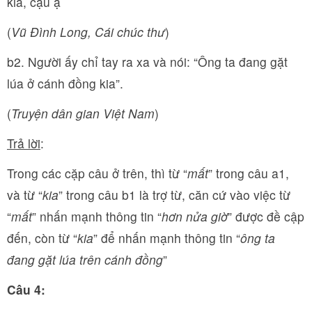
kia, cậu ạ
(
Vũ Đình Long, Cái chúc thư
)
b2. Người ấy chỉ tay ra xa và nói: “Ông ta đang gặt
lúa ở cánh đồng kia”.
(
Truyện dân gian Việt Nam
)
Trả lời
:
Trong các cặp câu ở trên, thì từ “
mất
” trong câu a1,
và từ “
kia
” trong câu b1 là trợ từ, căn cứ vào việc từ
“
mất
” nhấn mạnh thông tin “
hơn nửa giờ
” được đề cập
đến, còn từ “
kia
” để nhấn mạnh thông tin “
ông ta
đang gặt lúa trên cánh đồng
”
Câu 4: