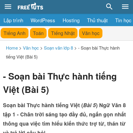
Lập trình
WordPress
Hosting
Thủ thuật
Tin học
Tiếng Anh
Toán
Tiếng Nhật
Văn học
Home
>
Văn học
>
Soạn văn lớp 8
>
- Soạn bài Thực hành
tiếng Việt (Bài 5)
- Soạn bài Thực hành tiếng
Việt (Bài 5)
Soạn bài Thực hành tiếng Việt (
Bài 5
) Ngữ Văn 8
tập 1 - Chân trời sáng tạo đầy đủ, ngắn gọn nhất
thông qua việc tìm hiểu kiến thức trợ từ, thán từ
và trả lời câu hỏi.