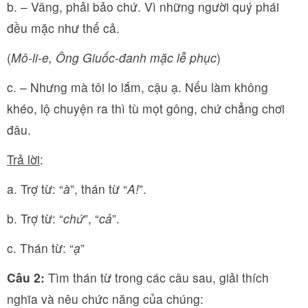
b. – Vâng, phải bảo chứ. Vì những người quý phái
đều mặc như thế cả.
(
Mô-li-e, Ông Giuốc-đanh mặc lễ phục
)
c. – Nhưng mà tôi lo lắm, cậu ạ. Nếu làm không
khéo, lộ chuyện ra thì tù mọt gông, chứ chẳng chơi
đâu.
Trả lời
:
a. Trợ từ: “
à
”, thán từ “
A!
”.
b. Trợ từ: “
chứ
”, “
cả
”.
c. Thán từ: “
ạ
”
Câu 2:
Tìm thán từ trong các câu sau, giải thích
nghĩa và nêu chức năng của chúng: