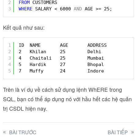
2
FROM
CUSTOMERS 
3
WHERE
SALARY < 6000 
AND
AGE >= 25;
Kết quả như sau:
1
ID  NAME       AGE       ADDRESS           
2
2   Khilan     25        Delhi             
3
4   Chaitali   25        Mumbai            
4
5   Hardik     27        Bhopal            
5
7   Muffy      24        Indore            
Trên là ví dụ về cách sử dụng lệnh WhERE trong
SQL, bạn có thể áp dụng nó với hầu hết các hệ quản
trị CSDL hiện nay.
BÀI TRƯỚC
BÀI TIẾP