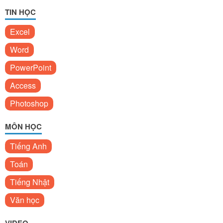
TIN HỌC
Excel
Word
PowerPoint
Access
Photoshop
MÔN HỌC
Tiếng Anh
Toán
Tiếng Nhật
Văn học
VIDEO