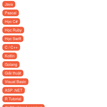
Java
Pascal
Học C#
Học Ruby
Học Swift
C / C++
Kotlin
Golang
Giải thuật
Visual Basic
ASP .NET
R Tutorial