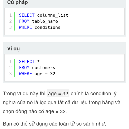
Cú pháp
1
SELECT
columns_list
2
FROM
table_name 
3
WHERE
conditions
Ví dụ
1
SELECT
*
2
FROM
customers 
3
WHERE
age = 32
Trong ví dụ này thì
age = 32
chính là condition, ý
nghĩa của nó là lọc qua tất cả dữ liệu trong bảng và
chọn dòng nào có age = 32.
Bạn có thể sử dụng các toán tử so sánh như: