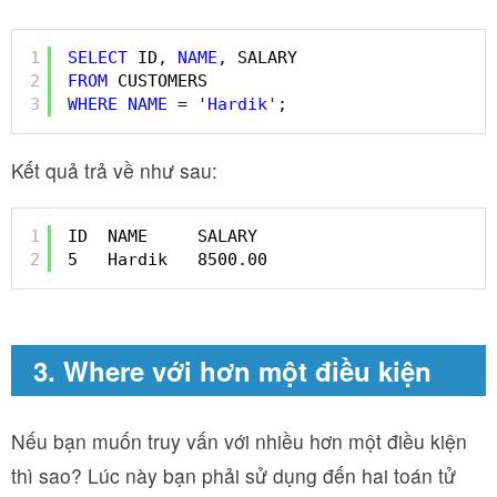
1
SELECT
ID, 
NAME
, SALARY  
2
FROM
CUSTOMERS 
3
WHERE
NAME
= 
'Hardik'
;
Kết quả trả về như sau:
1
ID  NAME     SALARY 
2
5   Hardik   8500.00
3. Where với hơn một điều kiện
Nếu bạn muốn truy vấn với nhiều hơn một điều kiện
thì sao? Lúc này bạn phải sử dụng đến hai toán tử