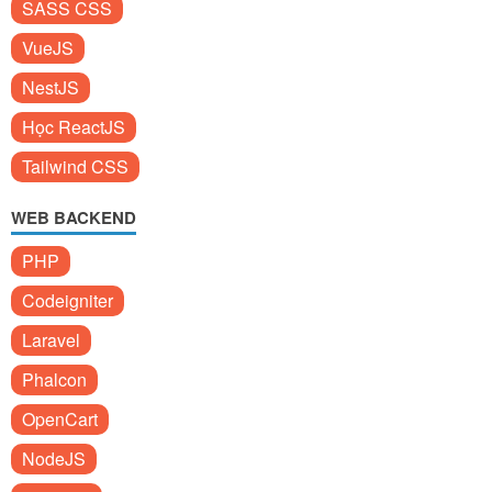
SASS CSS
VueJS
NestJS
Học ReactJS
Tailwind CSS
WEB BACKEND
PHP
Codeigniter
Laravel
Phalcon
OpenCart
NodeJS