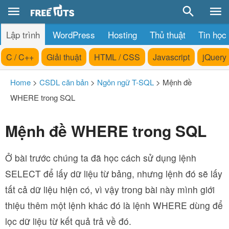
Lập trình
WordPress
Hosting
Thủ thuật
Tin học
C / C++
Giải thuật
HTML / CSS
Javascript
jQuery
Home
>
CSDL căn bản
>
Ngôn ngữ T-SQL
>
Mệnh đề
WHERE trong SQL
Mệnh đề WHERE trong SQL
Ở bài trước chúng ta đã học cách sử dụng lệnh
SELECT để lấy dữ liệu từ bảng, nhưng lệnh đó sẽ lấy
tất cả dữ liệu hiện có, vì vậy trong bài này mình giới
thiệu thêm một lệnh khác đó là lệnh WHERE dùng để
lọc dữ liệu từ kết quả trả về đó.