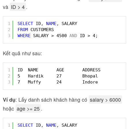
và
ID > 4
.
1
SELECT
ID, 
NAME
, SALARY  
2
FROM
CUSTOMERS 
3
WHERE
SALARY > 4500 
AND
ID > 4;
Kết quả như sau:
1
ID  NAME       AGE       ADDRESS           
2
5   Hardik     27        Bhopal            
3
7   Muffy      24        Indore            
Ví dụ
: Lấy danh sách khách hàng có
salary > 6000
hoặc
age >= 25
.
1
SELECT
ID, 
NAME
, SALARY  