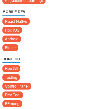
AI (Machine Learning)
MOBILE DEV
React Native
Học iOS
Android
Flutter
CÔNG CỤ
Học Git
Testing
Control Panel
Dev Tool
FFmpeg