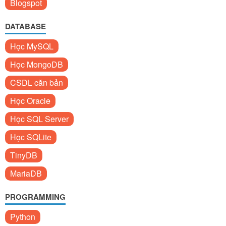
Blogspot
DATABASE
Học MySQL
Học MongoDB
CSDL căn bản
Học Oracle
Học SQL Server
Học SQLite
TinyDB
MariaDB
PROGRAMMING
Python