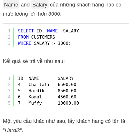
Name
and
Salary
của những khách hàng nào có
mức lương lớn hơn 3000.
1
SELECT
ID, 
NAME
, SALARY  
2
FROM
CUSTOMERS 
3
WHERE
SALARY > 3000;
Kết quả sẽ trả về như sau:
1
ID  NAME       SALARY 
2
4   Chaitali   6500.00 
3
5   Hardik     8500.00 
4
6   Komal      4500.00 
5
7   Muffy      10000.00
Một yêu cầu khác như sau, lấy khách hàng có tên là
"
Hardik
".