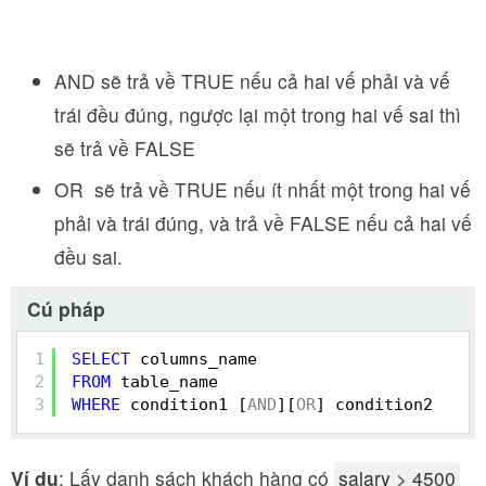
AND sẽ trả về TRUE nếu cả hai vế phải và vế
trái đều đúng, ngược lại một trong hai vế sai thì
sẽ trả về FALSE
OR sẽ trả về TRUE nếu ít nhất một trong hai vế
phải và trái đúng, và trả về FALSE nếu cả hai vế
đều sai.
Cú pháp
1
SELECT
columns_name
2
FROM
table_name
3
WHERE
condition1 [
AND
][
OR
] condition2
Ví dụ
: Lấy danh sách khách hàng có
salary > 4500