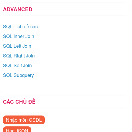
ADVANCED
SQL Tích đề các
SQL Inner Join
SQL Left Join
SQL Right Join
SQL Self Join
SQL Subquery
CÁC CHỦ ĐỀ
Nhập môn CSDL
Học JSON