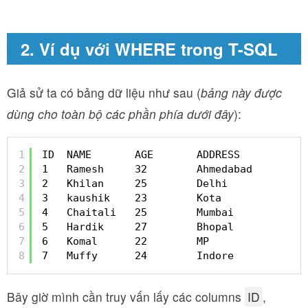
2. Ví dụ với WHERE trong T-SQL
Giả sử ta có bảng dữ liệu như sau (
bảng này được
dùng cho toàn bộ các phần phía dưới đây
):
1
ID  NAME       AGE       ADDRESS           
2
1   Ramesh     32        Ahmedabad         
3
2   Khilan     25        Delhi             
4
3   kaushik    23        Kota              
5
4   Chaitali   25        Mumbai            
6
5   Hardik     27        Bhopal            
7
6   Komal      22        MP                
8
7   Muffy      24        Indore            
Bây giờ mình cần truy vấn lấy các columns
ID
,