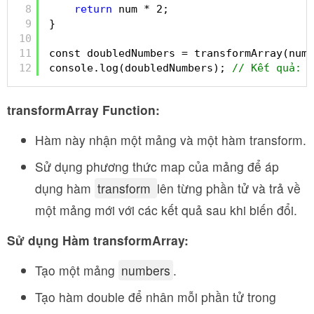
8
return
num * 2;
9
}
10
11
const doubledNumbers = transformArray(numb
12
console.log(doubledNumbers); 
// Kết quả: [
transformArray Function:
Hàm này nhận một mảng và một hàm transform.
Sử dụng phương thức map của mảng để áp
dụng hàm
transform
lên từng phần tử và trả về
một mảng mới với các kết quả sau khi biến đổi.
Sử dụng Hàm transformArray:
Tạo một mảng
numbers
.
Tạo hàm double để nhân mỗi phần tử trong