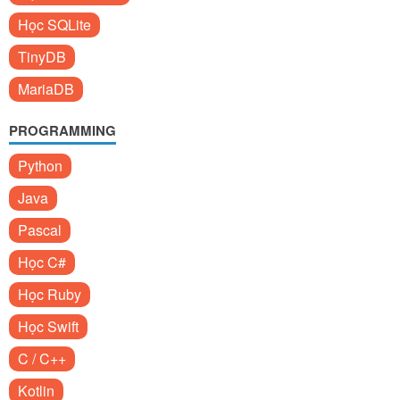
Học SQLite
TinyDB
MariaDB
PROGRAMMING
Python
Java
Pascal
Học C#
Học Ruby
Học Swift
C / C++
Kotlin