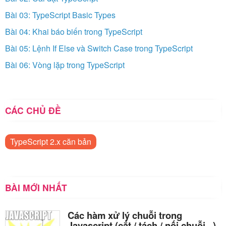
Bài 03: TypeScript Basic Types
Bài 04: Khai báo biến trong TypeScript
Bài 05: Lệnh If Else và Switch Case trong TypeScript
Bài 06: Vòng lặp trong TypeScript
CÁC CHỦ ĐỀ
TypeScript 2.x căn bản
BÀI MỚI NHẤT
Các hàm xử lý chuỗi trong
Javascript (cắt / tách / nối chuỗi ..)