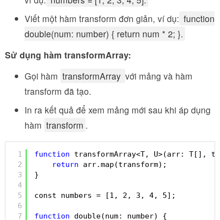
Viết một hàm transform đơn giản, ví dụ:
function
double(num: number) { return num * 2; }.
Sử dụng hàm transformArray:
Gọi hàm
transformArray
với mảng và hàm
transform đã tạo.
In ra kết quả để xem mảng mới sau khi áp dụng
hàm
transform
.
1
function
transformArray<T, U>(arr: T[], tr
2
return
arr.map(transform);
3
}
4
5
const numbers = [1, 2, 3, 4, 5];
6
7
function
double(num: number) {