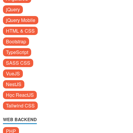
jQuery
jQuery Mobile
HTML & CSS
Bootstrap
TypeScript
SASS CSS
VueJS
NestJS
Học ReactJS
Tailwind CSS
WEB BACKEND
PHP