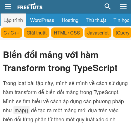
Lập trình
WordPress
Hosting
Thủ thuật
Tin học
C / C++
Giải thuật
HTML / CSS
Javascript
jQuery
Biến đổi mảng với hàm
Transform trong TypeScript
Trong loạt bài tập này, mình sẽ mình về cách sử dụng
hàm transform để biến đổi mảng trong TypeScript.
Mình sẽ tìm hiểu về cách áp dụng các phương pháp
như
map()
để tạo ra một mảng mới dựa trên việc
biến đổi từng phần tử theo một quy luật xác định.