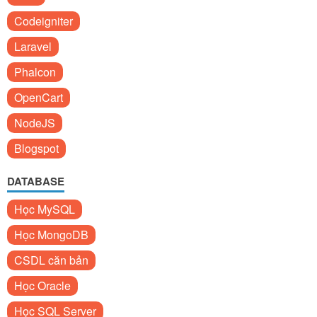
Codeigniter
Laravel
Phalcon
OpenCart
NodeJS
Blogspot
DATABASE
Học MySQL
Học MongoDB
CSDL căn bản
Học Oracle
Học SQL Server