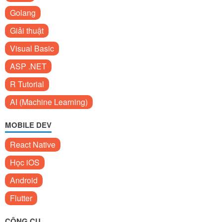
Golang
Giải thuật
Visual Basic
ASP .NET
R Tutorial
AI (Machine Learning)
MOBILE DEV
React Native
Học iOS
Android
Flutter
CÔNG CỤ