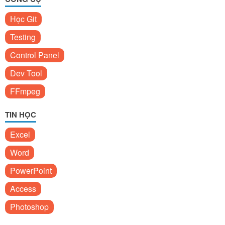
Học Git
Testing
Control Panel
Dev Tool
FFmpeg
TIN HỌC
Excel
Word
PowerPoint
Access
Photoshop