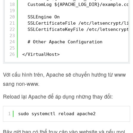
18
CustomLog ${APACHE_LOG_DIR}/example.com
19
20
SSLEngine On
21
SSLCertificateFile /etc/letsencrypt/liv
22
SSLCertificateKeyFile /etc/letsencrypt/
23
24
# Other Apache Configuration
25
26
</VirtualHost>
Với cấu hình trên, Apache sẽ chuyển hướng từ www
sang non-www.
Reload lại Apache để áp dụng những thay đổi:
1
sudo systemctl reload apache2
Bây giờ bạn có thể truy cập vào website và nếu mọi