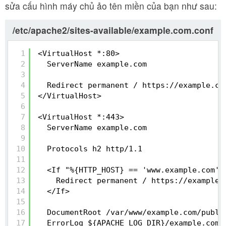
sửa cấu hình máy chủ ảo tên miền của bạn như sau:
/etc/apache2/sites-available/example.com.conf
1
<VirtualHost *:80> 
2
ServerName example.com
3
4
Redirect permanent / 
https://example.co
5
</VirtualHost>
6
7
<VirtualHost *:443>
8
ServerName example.com
9
10
Protocols h2 http/1.1
11
12
<If "%{HTTP_HOST} == 'www.example.com'"
13
Redirect permanent / 
https://example.
14
</If>
15
16
DocumentRoot /var/www/example.com/publi
17
ErrorLog ${APACHE_LOG_DIR}/example.com-