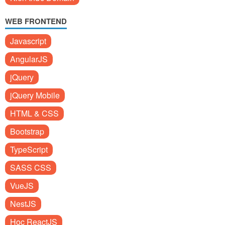
WEB FRONTEND
Javascript
AngularJS
jQuery
jQuery Mobile
HTML & CSS
Bootstrap
TypeScript
SASS CSS
VueJS
NestJS
Học ReactJS