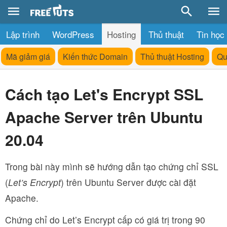
Lập trình
WordPress
Hosting
Thủ thuật
Tin học
Mã giảm giá
Kiến thức Domain
Thủ thuật Hosting
Qu
Cách tạo Let's Encrypt SSL
Apache Server trên Ubuntu
20.04
Trong bài này mình sẽ hướng dẫn tạo chứng chỉ SSL
(
Let’s Encrypt
) trên Ubuntu Server được cài đặt
Apache.
Chứng chỉ do Let’s Encrypt cấp có giá trị trong 90