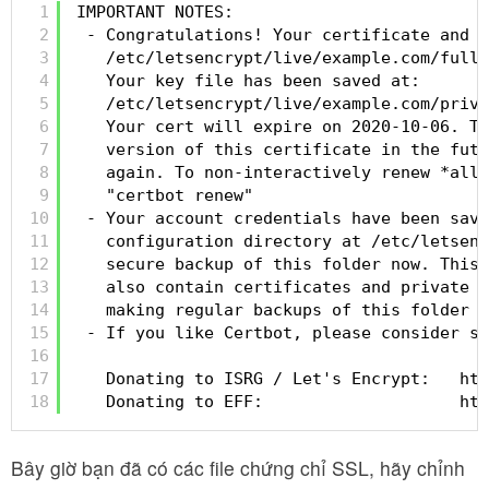
1
IMPORTANT NOTES:
2
- Congratulations! Your certificate and c
3
/etc/letsencrypt/live/example.com/fullc
4
Your key file has been saved at:
5
/etc/letsencrypt/live/example.com/privk
6
Your cert will expire on 2020-10-06. To
7
version of this certificate in the futu
8
again. To non-interactively renew *all*
9
"certbot renew"
10
- Your account credentials have been save
11
configuration directory at /etc/letsenc
12
secure backup of this folder now. This 
13
also contain certificates and private k
14
making regular backups of this folder i
15
- If you like Certbot, please consider su
16
17
Donating to ISRG / Let's Encrypt:   
htt
18
Donating to EFF:                    
htt
Bây giờ bạn đã có các file chứng chỉ SSL, hãy chỉnh