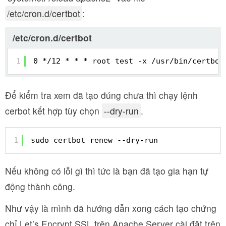
/etc/cron.d/certbot
:
/etc/cron.d/certbot
1
0 */12 * * * root test -x /usr/bin/certbot
Để kiểm tra xem đã tạo đúng chưa thì chạy lệnh
cerbot kết hợp tùy chọn
--dry-run
.
1
sudo certbot renew --dry-run
Nếu không có lỗi gì thì tức là bạn đã tạo gia hạn tự
động thành công.
Như vậy là mình đã hướng dẫn xong cách tạo chứng
chỉ Let’s Encrypt SSL trên Apache Server cài đặt trên