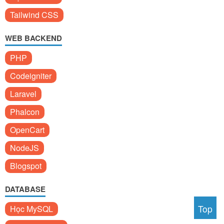
Tailwind CSS
WEB BACKEND
PHP
Codeigniter
Laravel
Phalcon
OpenCart
NodeJS
Blogspot
DATABASE
Top
Học MySQL