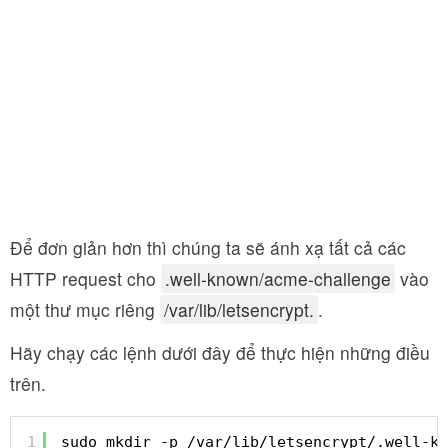
Để đơn giản hơn thì chúng ta sẽ ánh xạ tất cả các
HTTP request cho
.well-known/acme-challenge
vào
một thư mục riêng
/var/lib/letsencrypt.
.
Hãy chạy các lệnh dưới đây để thực hiện những điều
trên.
1
sudo mkdir -p /var/lib/letsencrypt/.well-kn