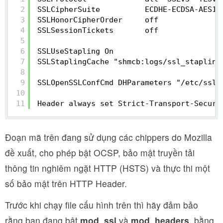
2
SSLCipherSuite          ECDHE-ECDSA-AES12
3
SSLHonorCipherOrder     off
4
SSLSessionTickets       off
5
6
SSLUseStapling On
7
SSLStaplingCache "shmcb:logs/ssl_stapling
8
9
SSLOpenSSLConfCmd DHParameters "/etc/ssl/
10
11
Header always set Strict-Transport-Securi
Đoạn mã trên đang sử dụng các chippers do Mozilla
đề xuất, cho phép bật OCSP, bảo mật truyền tải
thông tin nghiêm ngặt HTTP (HSTS) và thực thi một
số bảo mật trên HTTP Header.
Trước khi chạy file cấu hình trên thì hãy đảm bảo
rằng bạn đang bật
mod_ssl
và
mod_headers
, bằng