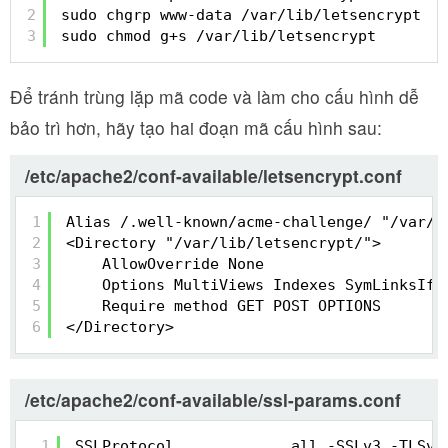
2
sudo chgrp www-data /var/lib/letsencrypt
3
sudo chmod g+s /var/lib/letsencrypt
Để tránh trùng lặp mã code và làm cho cấu hình dễ
bảo trì hơn, hãy tạo hai đoạn mã cấu hình sau:
/etc/apache2/conf-available/letsencrypt.conf
1
Alias /.well-known/acme-challenge/ "/var/l
2
<Directory "/var/lib/letsencrypt/">
3
AllowOverride None
4
Options MultiViews Indexes SymLinksIfO
5
Require method GET POST OPTIONS
6
</Directory>
/etc/apache2/conf-available/ssl-params.conf
1
SSLProtocol             all -SSLv3 -TLSv1