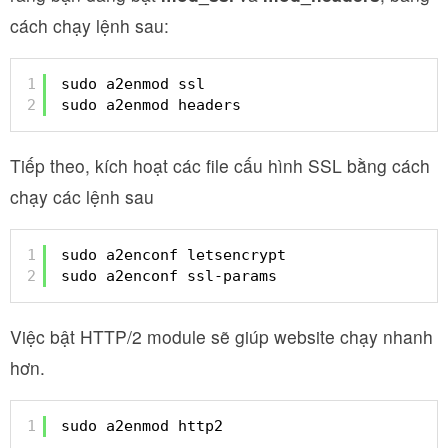
cách chạy lệnh sau:
1
sudo a2enmod ssl
2
sudo a2enmod headers
Tiếp theo, kích hoạt các file cấu hình SSL bằng cách
chạy các lệnh sau
1
sudo a2enconf letsencrypt
2
sudo a2enconf ssl-params
Việc bật HTTP/2 module sẽ giúp website chạy nhanh
hơn.
1
sudo a2enmod http2