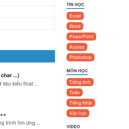
TIN HỌC
Excel
Word
PowerPoint
Access
Photoshop
MÔN HỌC
char ...)
Tiếng Anh
 liệu kiểu float…
Toán
Tiếng Nhật
Văn học
C++
ng trình tìm ứng…
VIDEO