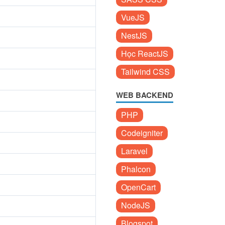
VueJS
NestJS
Học ReactJS
Tailwind CSS
WEB BACKEND
PHP
Codeigniter
Laravel
Phalcon
OpenCart
NodeJS
Blogspot