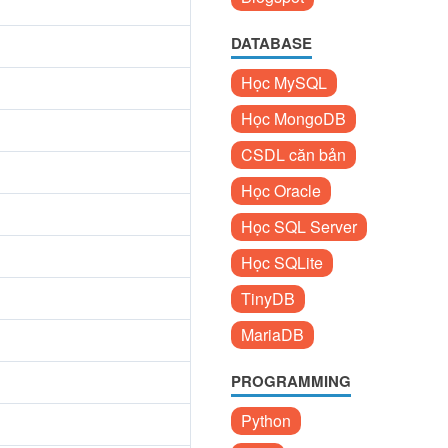
DATABASE
Học MySQL
Học MongoDB
CSDL căn bản
Học Oracle
Học SQL Server
Học SQLite
TinyDB
MariaDB
PROGRAMMING
Python