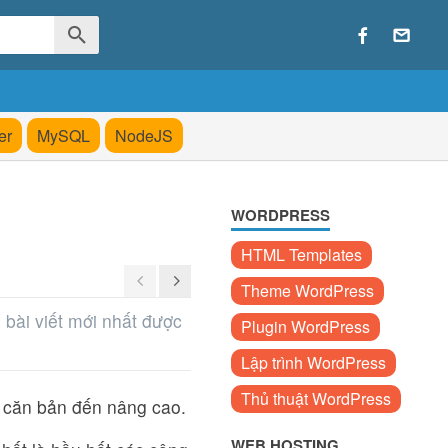
er
MySQL
NodeJS
WORDPRESS
HTML Templates
Theme WordPress
bài viết mới nhất được
Plugin WordPress
Lập trình WordPress
Thủ thuật WordPress
ừ căn bản đến nâng cao.
WEB HOSTING