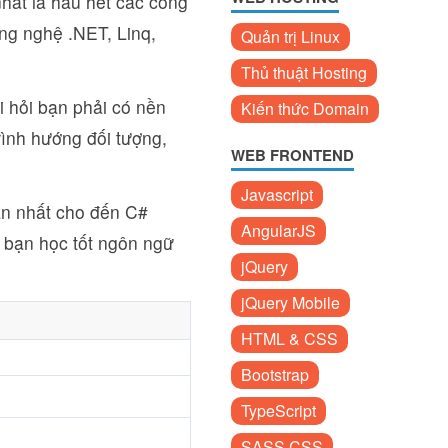
hất là hầu hết các công
ng nghệ .NET, Linq,
Quản trị Linux
Thủ thuật Hosting
 hỏi bạn phải có nền
Kiến thức Domain
trình hướng đối tượng,
WEB FRONTEND
Javascript
ản nhất cho đến C#
AngularJS
 bạn học tốt ngôn ngữ
jQuery
jQuery Mobile
HTML & CSS
Bootstrap
TypeScript
SASS CSS