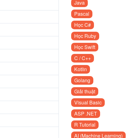
Java
Pascal
Học C#
Học Ruby
Học Swift
C / C++
Kotlin
Golang
Giải thuật
Visual Basic
ASP .NET
R Tutorial
AI (Machine Learning)