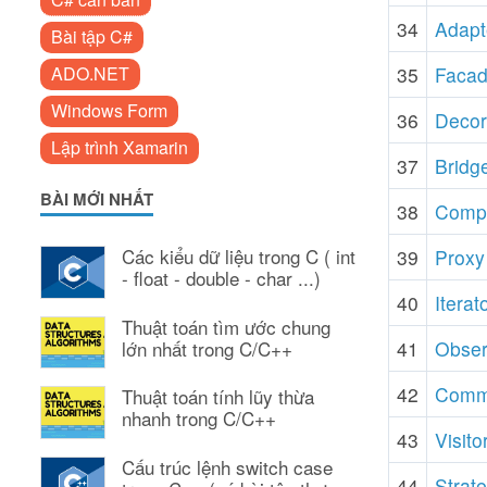
34
Adapte
Bài tập C#
ADO.NET
35
Facad
Windows Form
36
Decora
Lập trình Xamarin
37
Bridge
BÀI MỚI NHẤT
38
Compo
Các kiểu dữ liệu trong C ( int
39
Proxy 
- float - double - char ...)
40
Iterat
Thuật toán tìm ước chung
lớn nhất trong C/C++
41
Obser
42
Comma
Thuật toán tính lũy thừa
nhanh trong C/C++
43
Visito
Cấu trúc lệnh switch case
44
Strate