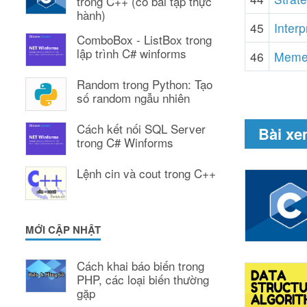
trong C++ (có bài tập thực
hành)
45
Interp
ComboBox - ListBox trong
lập trình C# winforms
46
Memen
Random trong Python: Tạo
số random ngẫu nhiên
Cách kết nối SQL Server
Bài xe
trong C# Winforms
Lệnh cin và cout trong C++
MỚI CẬP NHẬT
Cách khai báo biến trong
PHP, các loại biến thường
gặp