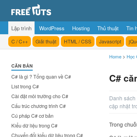
Lập trình
WordPress
Hosting
Thủ thuật
Tin 
C / C++
Giải thuật
HTML / CSS
Javascript
jQu
Home
>
Học 
CĂN BẢN
C# că
C# là gì ? Tổng quan về C#
List trong C#
Cài đặt môi trường cho C#
Danh sách 
cập nhật t
Cấu trúc chương trình C#
Cú pháp C# cơ bản
Trong chuỗi
Kiểu dữ liệu trong C#
Chuyển đổi kiểu dữ liệu trong C#