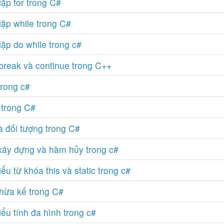
lặp for trong C#
lặp while trong C#
lặp do while trong c#
break và continue trong C++
rong c#
trong C#
à đối tượng trong C#
ây dựng và hàm hủy trong c#
ểu từ khóa this và static trong c#
thừa kế trong C#
ểu tính đa hình trong c#