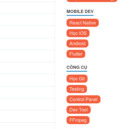
MOBILE DEV
React Native
Học iOS
Android
Flutter
CÔNG CỤ
Học Git
Testing
Control Panel
Dev Tool
FFmpeg