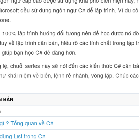
ngôn ngữ cấp cao được sử dụng khá phổ biến hiện nay, n
icrosoft đều sử dụng ngôn ngữ C# để lập trình. Ví dụ cô
one.
 100% lập trình hướng đối tượng nên để học được nó đòi
duy về lập trình căn bản, hiểu rõ các tính chất trong lập 
ẽ giúp bạn học C# dễ dàng hơn.
 lệ, chuỗi series này sẽ nói đến các kiến thức C# căn b
hư khái niệm về biến, lệnh rẻ nhánh, vòng lặp. Chúc các
N BẢN
n
 gì ? Tổng quan về C#
dùng List trong C#