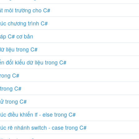
ặt môi trường cho C#
rúc chương trình C#
áp C# cơ bản
dữ liệu trong C#
n đổi kiểu dữ liệu trong C#
trong C#
trong C#
tử trong C#
úc điều khiển if - else trong C#
rúc rẽ nhánh switch - case trong C#