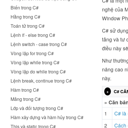
C# là một 
Biến trong C#
nghệ của M
Hằng trong C#
Window Ph
Toán tử trong C#
C# sử dụng
Lệnh if - else trong C#
tảng và tư 
Lệnh switch - case trong C#
điều này s
Vòng lặp for trong C#
Như thường
Vòng lặp while trong C#
nâng cao n
Vòng lặp do while trong C#
này.
Lệnh break, continue trong C#
Hàm trong C#
+
C# CĂ
Mảng trong C#
» Căn bả
Lớp và đối tượng trong C#
1
C# là
Hàm xây dựng và hàm hủy trong C#
2
Cách 
This và static trong C#