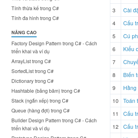
Tính thừa kế trong C#
3
Cài đ
Tính đa hình trong C#
4
Cấu t
NÂNG CAO
5
Cú ph
Factory Design Pattern trong C# - Cách
6
Kiểu 
triển khai và ví dụ
ArrayList trong C#
7
Chuyể
SortedList trong C#
8
Biến 
Dictionary trong C#
9
Hằng 
Hashtable (bảng băm) trong C#
10
Toán 
Stack (ngắn xếp) trong C#
Queue (hàng đợi) trong C#
11
Cấu tr
Builder Design Pattern trong C# - Cách
12
Cấu t
triển khai và ví dụ