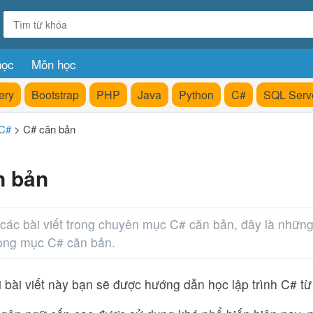
học
Môn học
ery
Bootstrap
PHP
Java
Python
C#
SQL Serv
C#
>
C# căn bản
n bản
các bài viết trong chuyên mục C# căn bản, đây là những 
rong mục C# căn bản.
 bài viết này bạn sẽ được hướng dẫn học lập trình C# t