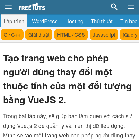
Lập trình
WordPress
Hosting
Thủ thuật
Tin học
C / C++
Giải thuật
HTML / CSS
Javascript
jQuery
Tạo trang web cho phép
người dùng thay đổi một
thuộc tính của một đối tượng
bằng VueJS 2.
Trong bài tập này, sẽ giúp bạn làm quen với cách sử
dụng Vue.js 2 để quản lý và hiển thị dữ liệu động.
Mình sẽ tạo một trang web cho phép người dùng thay