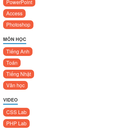
PowerPoint
Access
Photoshop
MÔN HỌC
Tiếng Anh
Toán
Tiếng Nhật
Văn học
VIDEO
CSS Lab
PHP Lab