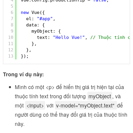
4
Vue.config.productionTip = 
false
;
5
6
new
Vue({
7
el: 
"#app"
,
8
data: {
9
myObject: {
10
text: 
"Hello Vue!"
, 
// Thuộc tính có
11
},
12
},
13
});
Trong ví dụ này:
Mình có một <p> để hiển thị giá trị hiện tại của
thuộc tính text trong đối tượng
myObject
, và
một
<input>
với
v-model="myObject.text"
để
người dùng có thể thay đổi giá trị của thuộc tính
này.