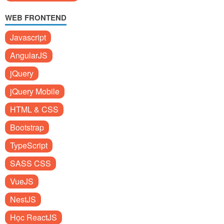
WEB FRONTEND
Javascript
AngularJS
jQuery
jQuery Mobile
HTML & CSS
Bootstrap
TypeScript
SASS CSS
VueJS
NestJS
Học ReactJS