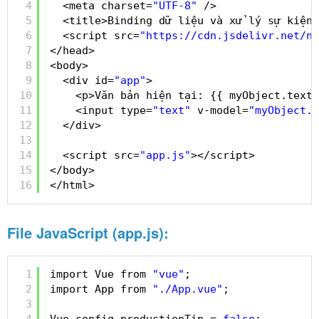
4
<meta charset=
"UTF-8"
/>
5
<title>Binding dữ liệu và xử lý sự kiện 
6
<script src=
"
https://cdn.jsdelivr.net/np
7
</head>
8
<body>
9
<div id=
"app"
>
10
<p>Văn bản hiện tại: {{ myObject.text 
11
<input type=
"text"
v-model=
"myObject.t
12
</div>
13
14
<script src=
"app.js"
></script>
15
</body>
16
</html>
File JavaScript (app.js):
1
import Vue from 
"vue"
;
2
import App from 
"./App.vue"
;
3