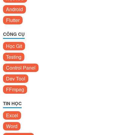
Android
Flutter
CÔNG CỤ
Học Git
Testing
Control Panel
Dev Tool
FFmpeg
TIN HỌC
Excel
Word