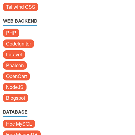
Tailwind CSS
WEB BACKEND
PHP
Codeigniter
Laravel
Phalcon
OpenCart
NodeJS
Blogspot
DATABASE
Học MySQL
Học MongoDB