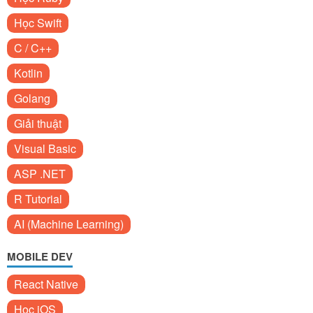
Học Swift
C / C++
Kotlin
Golang
Giải thuật
Visual Basic
ASP .NET
R Tutorial
AI (Machine Learning)
MOBILE DEV
React Native
Học iOS