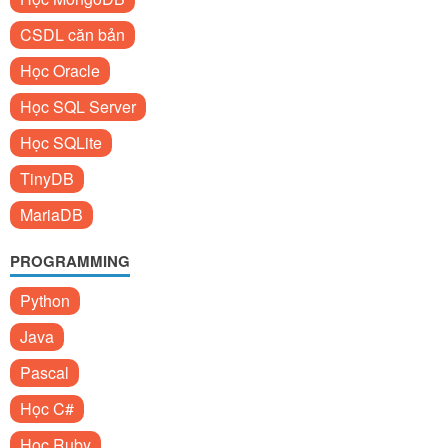
CSDL căn bản
Học Oracle
Học SQL Server
Học SQLite
TinyDB
MariaDB
PROGRAMMING
Python
Java
Pascal
Học C#
Học Ruby