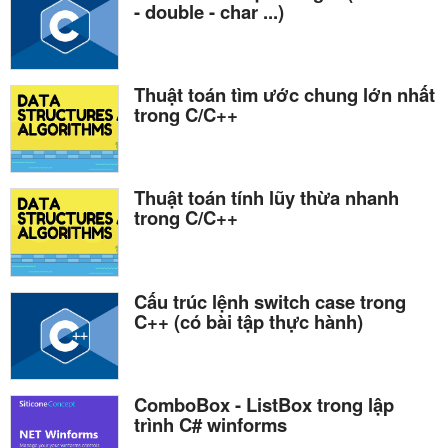
- double - char ...)
Thuật toán tìm ước chung lớn nhất
trong C/C++
Thuật toán tính lũy thừa nhanh
trong C/C++
Cấu trúc lệnh switch case trong
C++ (có bài tập thực hành)
ComboBox - ListBox trong lập
trình C# winforms