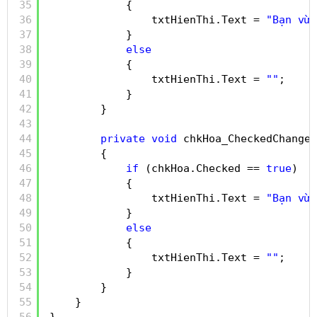
35
{
36
txtHienThi.Text = 
"Bạn vừa
37
}
38
else
39
{
40
txtHienThi.Text = 
""
;
41
}
42
}
43
44
private
void
chkHoa_CheckedChanged
45
{
46
if
(chkHoa.Checked == 
true
)
47
{
48
txtHienThi.Text = 
"Bạn vừa
49
}
50
else
51
{
52
txtHienThi.Text = 
""
;
53
}
54
}
55
}
56
}