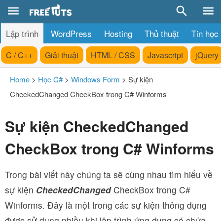
Lập trình
WordPress
Hosting
Thủ thuật
Tin học
C / C++
Giải thuật
HTML / CSS
Javascript
jQuery
Home
>
Học C#
>
Windows Form
>
Sự kiện
CheckedChanged CheckBox trong C# Winforms
Sự kiện CheckedChanged
CheckBox trong C# Winforms
Trong bài viết này chúng ta sẽ cùng nhau tìm hiểu về
sự kiện
CheckedChanged
CheckBox trong C#
Winforms. Đây là một trong các sự kiện thông dụng
được sử dụng nhiều khi lập trình ứng dụng có chứa