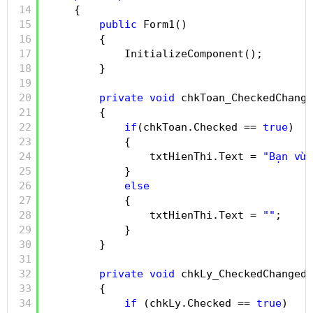
14
{
15
public
Form1()
16
{
17
InitializeComponent();
18
}
19
20
private
void
chkToan_CheckedChange
21
{
22
if
(chkToan.Checked == 
true
)
23
{
24
txtHienThi.Text = 
"Bạn vừa
25
}
26
else
27
{
28
txtHienThi.Text = 
""
;
29
}
30
}
31
32
private
void
chkLy_CheckedChanged(
33
{
34
if
(chkLy.Checked == 
true
)