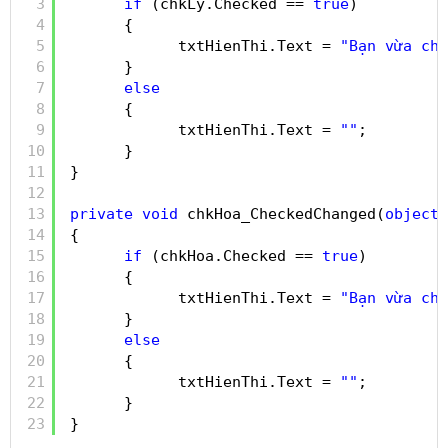
3
if
(chkLy.Checked == 
true
)
4
{
5
txtHienThi.Text = 
"Bạn vừa chọ
6
}
7
else
8
{
9
txtHienThi.Text = 
""
;
10
}
11
}
12
13
private
void
chkHoa_CheckedChanged(
object
14
{
15
if
(chkHoa.Checked == 
true
)
16
{
17
txtHienThi.Text = 
"Bạn vừa chọ
18
}
19
else
20
{
21
txtHienThi.Text = 
""
;
22
}
23
}