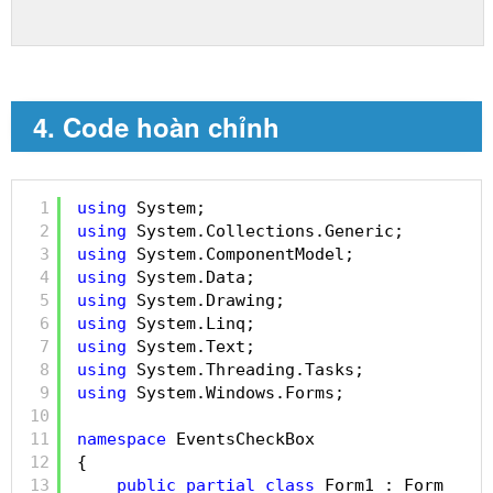
4. Code hoàn chỉnh
1
using
System;
2
using
System.Collections.Generic;
3
using
System.ComponentModel;
4
using
System.Data;
5
using
System.Drawing;
6
using
System.Linq;
7
using
System.Text;
8
using
System.Threading.Tasks;
9
using
System.Windows.Forms;
10
11
namespace
EventsCheckBox
12
{
13
public
partial
class
Form1 : Form