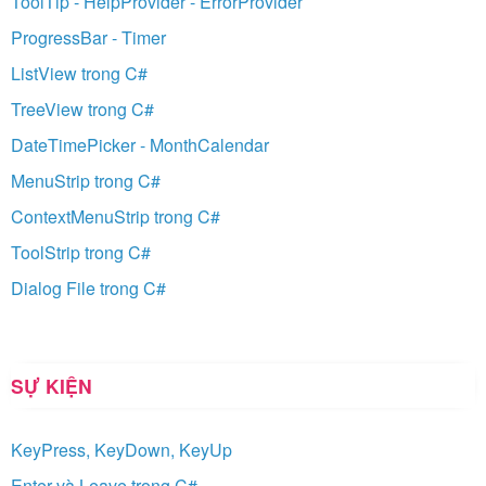
ToolTip - HelpProvider - ErrorProvider
ProgressBar - Timer
ListView trong C#
TreeView trong C#
DateTimePicker - MonthCalendar
MenuStrip trong C#
ContextMenuStrip trong C#
ToolStrip trong C#
Dialog File trong C#
SỰ KIỆN
KeyPress, KeyDown, KeyUp
Enter và Leave trong C#