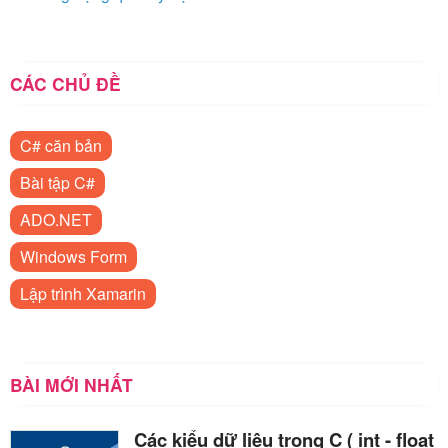
CÁC CHỦ ĐỀ
C# căn bản
Bài tập C#
ADO.NET
Windows Form
Lập trình Xamarin
BÀI MỚI NHẤT
Các kiểu dữ liệu trong C ( int - float