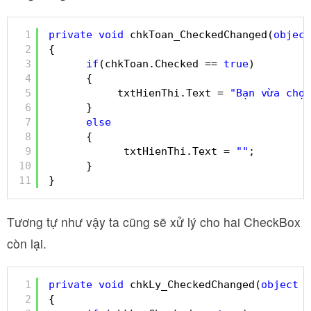
1
private
void
chkToan_CheckedChanged(
object
2
{
3
if
(chkToan.Checked == 
true
)
4
{
5
txtHienThi.Text = 
"Bạn vừa chọn
6
}
7
else
8
{
9
txtHienThi.Text = 
""
;
10
}
11
}
Tương tự như vậy ta cũng sẽ xử lý cho hai CheckBox
còn lại.
1
private
void
chkLy_CheckedChanged(
object
s
2
{