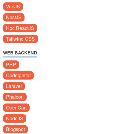
VueJS
NestJS
Học ReactJS
Tailwind CSS
WEB BACKEND
PHP
Codeigniter
Laravel
Phalcon
OpenCart
NodeJS
Blogspot