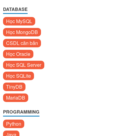
DATABASE
Học MySQL
Học MongoDB
CSDL căn bản
Học Oracle
Học SQL Server
Học SQLite
TinyDB
MariaDB
PROGRAMMING
Python
Java