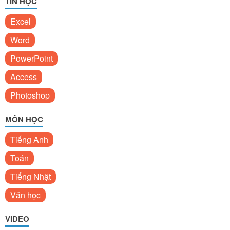
TIN HỌC
Excel
Word
PowerPoint
Access
Photoshop
MÔN HỌC
Tiếng Anh
Toán
Tiếng Nhật
Văn học
VIDEO