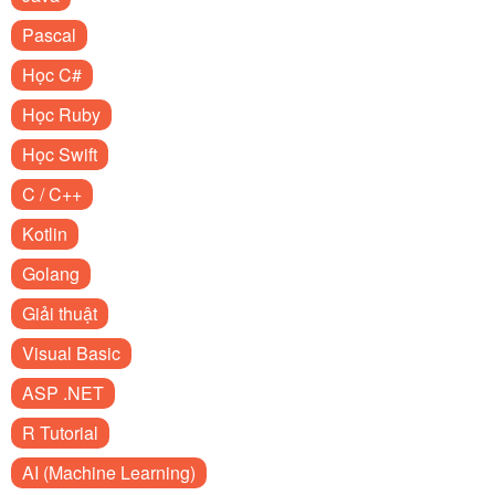
Pascal
Học C#
Học Ruby
Học Swift
C / C++
Kotlin
Golang
Giải thuật
Visual Basic
ASP .NET
R Tutorial
AI (Machine Learning)