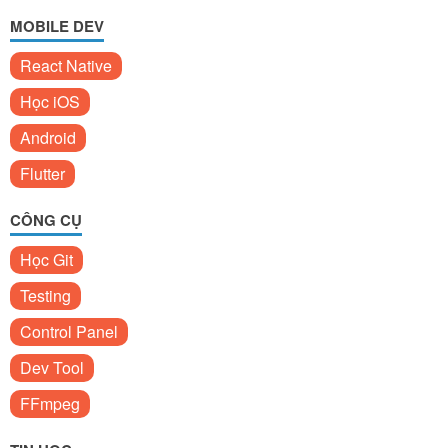
MOBILE DEV
React Native
Học iOS
Android
Flutter
CÔNG CỤ
Học Git
Testing
Control Panel
Dev Tool
FFmpeg