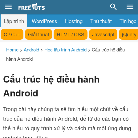
Lập trình
WordPress
Hosting
Thủ thuật
Tin học
C / C++
Giải thuật
HTML / CSS
Javascript
jQuery
Home
>
Android
>
Học lập trình Android
>
Cấu trúc hệ điều
hành Android
Cấu trúc hệ điều hành
Android
Trong bài này chúng ta sẽ tìm hiểu một chút về cấu
trúc của hệ điều hành Android, để từ đó các bạn có
thể hiểu rõ quy trình xử lý và cách mà một ứng dụng
android hoạt động.