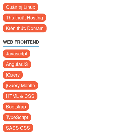
Quản trị Linux
Thủ thuật Hosting
Kiến thức Domain
WEB FRONTEND
Javascript
AngularJS
jQuery
jQuery Mobile
HTML & CSS
Bootstrap
TypeScript
SASS CSS