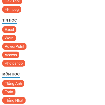
Dev Tool
FFmpeg
TIN HỌC
Excel
Word
PowerPoint
Access
Photoshop
MÔN HỌC
Tiếng Anh
Toán
Tiếng Nhật