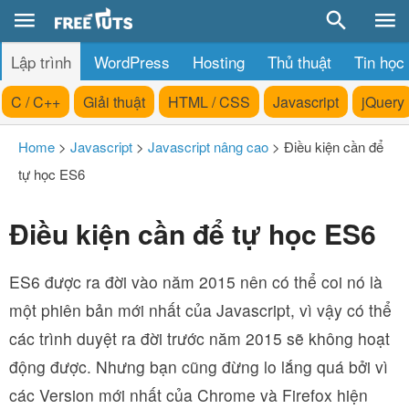
Lập trình
WordPress
Hosting
Thủ thuật
Tin học
C / C++
Giải thuật
HTML / CSS
Javascript
jQuery
Home
>
Javascript
>
Javascript nâng cao
>
Điều kiện cần để
tự học ES6
Điều kiện cần để tự học ES6
ES6 được ra đời vào năm 2015 nên có thể coi nó là
một phiên bản mới nhất của Javascript, vì vậy có thể
các trình duyệt ra đời trước năm 2015 sẽ không hoạt
động được. Nhưng bạn cũng đừng lo lắng quá bởi vì
các Version mới nhất của Chrome và Firefox hiện