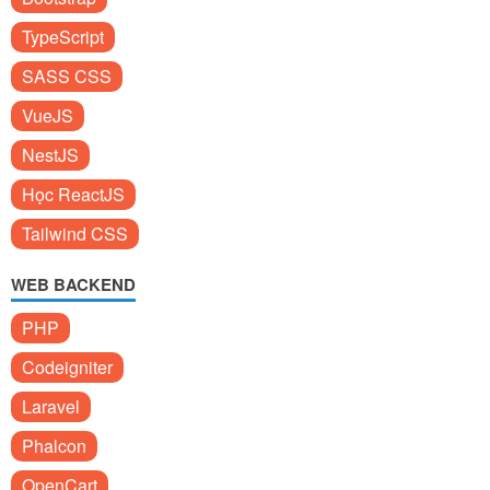
TypeScript
SASS CSS
VueJS
NestJS
Học ReactJS
Tailwind CSS
WEB BACKEND
PHP
Codeigniter
Laravel
Phalcon
OpenCart