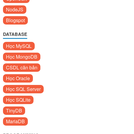
NodeJS
Blogspot
DATABASE
Học MySQL
Học MongoDB
CSDL căn bản
Học Oracle
Học SQL Server
Học SQLite
TinyDB
MariaDB