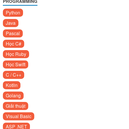
PROGRAMMING
Python
Java
Pascal
Học C#
Học Ruby
Học Swift
C / C++
Kotlin
Golang
Giải thuật
Visual Basic
ASP .NET