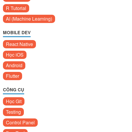
R Tutorial
AI (Machine Learning)
MOBILE DEV
React Native
Học iOS
Android
Flutter
CÔNG CỤ
Học Git
Testing
Control Panel