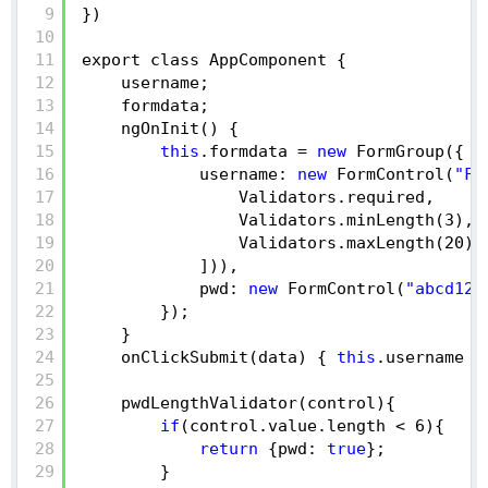
9
})
10
11
export class AppComponent {
12
username;
13
formdata;
14
ngOnInit() {
15
this
.formdata = 
new
FormGroup({
16
username: 
new
FormControl(
"Fr
17
Validators.required,
18
Validators.minLength(3),
19
Validators.maxLength(20)
20
])),
21
pwd: 
new
FormControl(
"abcd123
22
});
23
}
24
onClickSubmit(data) { 
this
.username =
25
26
pwdLengthValidator(control){
27
if
(control.value.length < 6){
28
return
{pwd: 
true
};
29
}