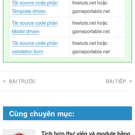
Tải source code phần
freetuts.net hoặc
Template driven
gameportable.net
Tải source code phần
freetuts.net hoặc
Model driven
gameportable.net
Tải source code phần
freetuts.net hoặc
validation form
gameportable.net
BÀI TRƯỚC
BÀI TIẾP
Cùng chuyên mục:
Tích hợp thư viện và module bằng