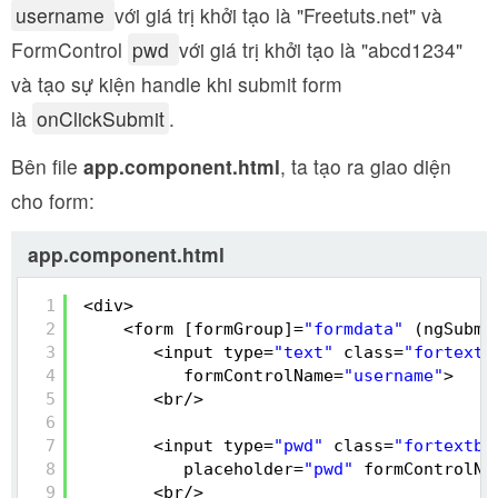
username
với giá trị khởi tạo là "Freetuts.net" và
FormControl
pwd
với giá trị khởi tạo là "abcd1234"
và tạo sự kiện handle khi submit form
là
onClickSubmit
.
Bên file
app.component.html
, ta tạo ra giao diện
cho form:
app.component.html
1
<div>
2
<form [formGroup]=
"formdata"
(ngSubmi
3
<input type=
"text"
class=
"fortextb
4
formControlName=
"username"
>
5
<br/>
6
7
<input type=
"pwd"
class=
"fortextbo
8
placeholder=
"pwd"
formControlNa
9
<br/>