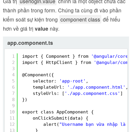
Giá trị
userlogin.value
chính là một object chứa các
thành phần trong form. Chúng ta cùng đi vào phần
kiểm soát sự kiện trong
component class
để hiểu
hơn về giá trị
value
này.
app.component.ts
1
import { Component } from 
'@angular/core'
2
import { HttpClient } from 
'@angular/comm
3
4
@Component({
5
selector: 
'app-root'
,
6
templateUrl: 
'./app.component.html'
,
7
styleUrls: [
'./app.component.css'
]
8
})
9
10
export class AppComponent {
11
onClickSubmit(data) {
12
alert(
"Username bạn vừa nhập là :
13
}