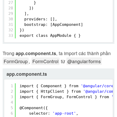
27
}
28
])
29
],
30
providers: [],
31
bootstrap: [AppComponent]
32
})
33
export class AppModule { }
Trong
app.component.ts
, ta import các thành phần
FormGroup
,
FormControl
từ
@angular/forms
app.component.ts
1
import { Component } from 
'@angular/core'
2
import { HttpClient } from 
'@angular/comm
3
import { FormGroup, FormControl } from 
'@
4
5
@Component({
6
selector: 
'app-root'
,