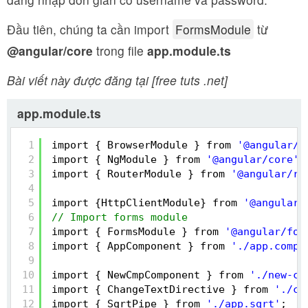
Đầu tiên, chúng ta cần import
FormsModule
từ
@angular/core
trong file
app.module.ts
Bài viết này được đăng tại [free tuts .net]
app.module.ts
1
import { BrowserModule } from 
'@angular/p
2
import { NgModule } from 
'@angular/core'
;
3
import { RouterModule } from 
'@angular/ro
4
5
import {HttpClientModule} from 
'@angular/
6
// Import forms module
7
import { FormsModule } from 
'@angular/for
8
import { AppComponent } from 
'./app.compo
9
10
import { NewCmpComponent } from 
'./new-cm
11
import { ChangeTextDirective } from 
'./ch
12
import { SqrtPipe } from 
'./app.sqrt'
;