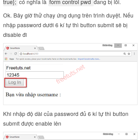
true};
có nghĩa là
form control pwd
đang bị lỗi.
Ok. Bây giờ thử chạy ứng dụng trên trình duyệt. Nếu
nhập password dưới 6 kí tự thì button submit sẽ bị
disable đi
Khi nhập độ dài của password đủ 6 kí tự thì button
submit được enable lên