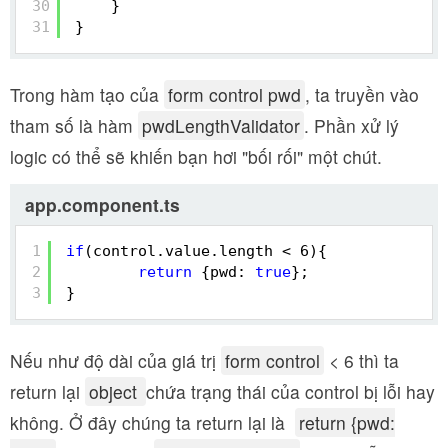
30
}
31
}
Trong hàm tạo của
form control pwd
, ta truyền vào
tham số là hàm
pwdLengthValidator
. Phần xử lý
logic có thể sẽ khiến bạn hơi "bối rối" một chút.
app.component.ts
1
if
(control.value.length < 6){
2
return
{pwd: 
true
};
3
}
Nếu như độ dài của giá trị
form control
< 6 thì ta
return lại
object
chứa trạng thái của control bị lỗi hay
không. Ở đây chúng ta return lại là
return {pwd: