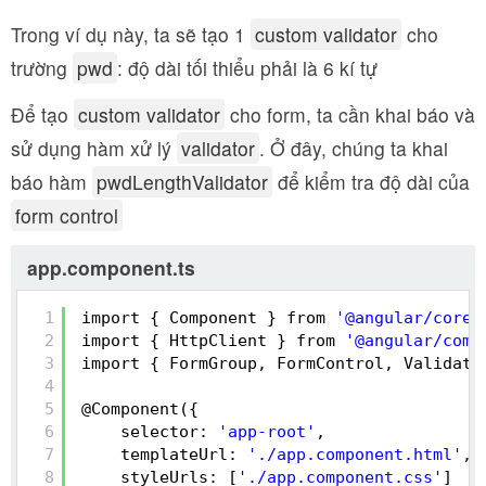
Trong ví dụ này, ta sẽ tạo 1
custom validator
cho
trường
pwd
: độ dài tối thiểu phải là 6 kí tự
Để tạo
custom validator
cho form, ta cần khai báo và
sử dụng hàm xử lý
validator
. Ở đây, chúng ta khai
báo hàm
pwdLengthValidator
để kiểm tra độ dài của
form control
app.component.ts
1
import { Component } from 
'@angular/core'
2
import { HttpClient } from 
'@angular/comm
3
import { FormGroup, FormControl, Validato
4
5
@Component({
6
selector: 
'app-root'
,
7
templateUrl: 
'./app.component.html'
,
8
styleUrls: [
'./app.component.css'
]