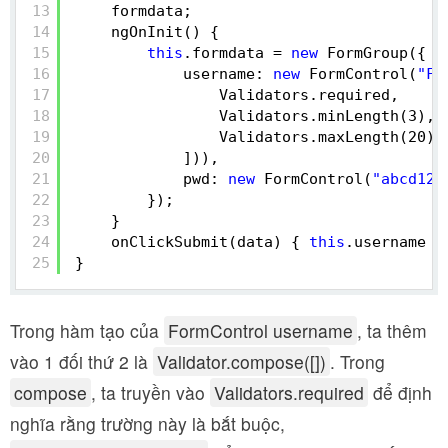
13
formdata;
14
ngOnInit() {
15
this
.formdata = 
new
FormGroup({
16
username: 
new
FormControl(
"Fr
17
Validators.required,
18
Validators.minLength(3),
19
Validators.maxLength(20)
20
])),
21
pwd: 
new
FormControl(
"abcd123
22
});
23
}
24
onClickSubmit(data) { 
this
.username =
25
}
Trong hàm tạo của
FormControl username
, ta thêm
vào 1 đối thứ 2 là
Validator.compose([])
. Trong
compose
, ta truyền vào
Validators.required
để định
nghĩa rằng trường này là bắt buộc,