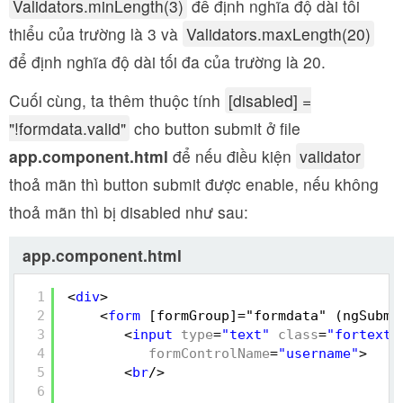
Validators.minLength(3)
để định nghĩa độ dài tối
thiểu của trường là 3 và
Validators.maxLength(20)
để định nghĩa độ dài tối đa của trường là 20.
Cuối cùng, ta thêm thuộc tính
[disabled] =
"!formdata.valid"
cho button submit ở file
app.component.html
để nếu điều kiện
validator
thoả mãn thì button submit được enable, nếu không
thoả mãn thì bị disabled như sau:
app.component.html
1
<
div
>
2
<
form
[formGroup]="formdata" (ngSubmi
3
<
input
type
=
"text"
class
=
"fortextb
4
formControlName
=
"username"
>
5
<
br
/>
6