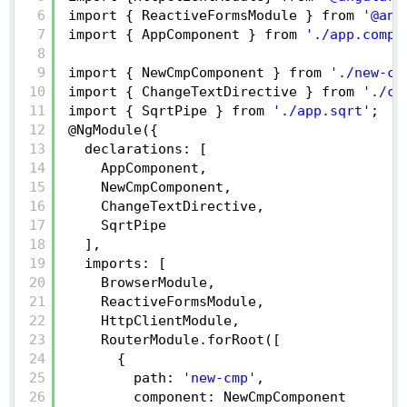
6
import { ReactiveFormsModule } from 
'@ang
7
import { AppComponent } from 
'./app.compo
8
9
import { NewCmpComponent } from 
'./new-cm
10
import { ChangeTextDirective } from 
'./ch
11
import { SqrtPipe } from 
'./app.sqrt'
;
12
@NgModule({
13
declarations: [
14
AppComponent,
15
NewCmpComponent,
16
ChangeTextDirective,
17
SqrtPipe
18
],
19
imports: [
20
BrowserModule,
21
ReactiveFormsModule,
22
HttpClientModule,
23
RouterModule.forRoot([
24
{
25
path: 
'new-cmp'
,
26
component: NewCmpComponent