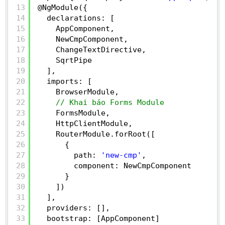
13
@NgModule({
14
declarations: [
15
AppComponent,
16
NewCmpComponent,
17
ChangeTextDirective,
18
SqrtPipe
19
],
20
imports: [
21
BrowserModule,
22
// Khai báo Forms Module
23
FormsModule,
24
HttpClientModule,
25
RouterModule.forRoot([
26
{
27
path: 
'new-cmp'
,
28
component: NewCmpComponent
29
}
30
])
31
],
32
providers: [],
33
bootstrap: [AppComponent]