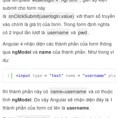
submit cho form này
là
onClickSubmit(userlogin.value)
với tham số truyền
vào chính là giá trị của form. Trong form định nghĩa
có 2 input lần lượt là
username
và
pwd
.
Angular 4 nhận diện các thành phần của form thông
qua
ngModel
và
name
của thành phần. Như trong ví
dụ:
1
<
input
type
= 
"text"
name
= 
"username"
plac
thì thành phần này có
name=username
và có thuộc
tính
ngModel
. Do vậy Angular sẽ nhận diện đây là 1
thành phần của form có tên là
username
.