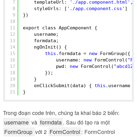
7
templateUrl: 
'./app.component.html'
,
8
styleUrls: [
'./app.component.css'
]
9
})
10
11
export class AppComponent {
12
username;
13
formdata;
14
ngOnInit() {
15
this
.formdata = 
new
FormGroup({
16
username: 
new
FormControl(
"Fr
17
pwd: 
new
FormControl(
"abcd123
18
});
19
}
20
onClickSubmit(data) { 
this
.username =
21
}
Trong đoạn code trên, chúng ta khai báo 2 biến:
username
và
formdata
. Sau đó tạo ra một
FormGroup
với 2
FormControl
: FormControl