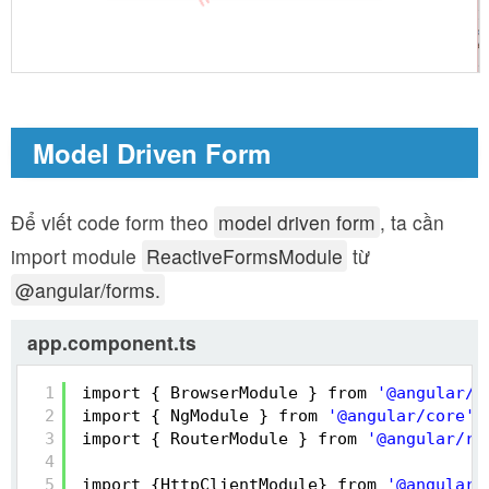
Model Driven Form
Để viết code form theo
model driven form
, ta cần
import module
ReactiveFormsModule
từ
@angular/forms.
app.component.ts
1
import { BrowserModule } from 
'@angular/p
2
import { NgModule } from 
'@angular/core'
;
3
import { RouterModule } from 
'@angular/ro
4
5
import {HttpClientModule} from 
'@angular/