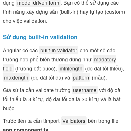
dụng
model driven form
. Bạn có thể sử dụng các
tính năng xây dựng sẵn (built-in) hay tự tạo (custom)
cho việc validation.
Sử dụng built-in validation
Angular có các
built-in validator
cho một số các
trường hợp phổ biến thường dùng như
madatory
field
(trường bắt buộc),
minlength
(độ dài tối thiểu),
maxlength
(độ dài tối đa) và
pattern
(mẫu).
Giả sử ta cần validate trường
username
với độ dài
tối thiểu là 3 kí tự, độ dài tối đa là 20 kí tự và là bắt
buộc.
Trước tiên ta cần timport
Validators
bên trong file
app.component.ts