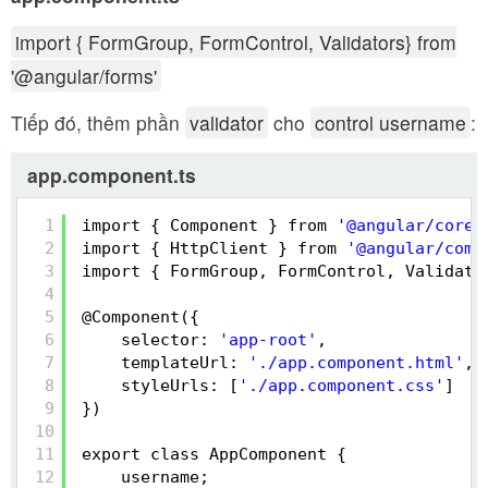
import { FormGroup, FormControl, Validators} from
'@angular/forms'
Tiếp đó, thêm phần
validator
cho
control username
:
app.component.ts
1
import { Component } from 
'@angular/core'
2
import { HttpClient } from 
'@angular/comm
3
import { FormGroup, FormControl, Validato
4
5
@Component({
6
selector: 
'app-root'
,
7
templateUrl: 
'./app.component.html'
,
8
styleUrls: [
'./app.component.css'
]
9
})
10
11
export class AppComponent {
12
username;