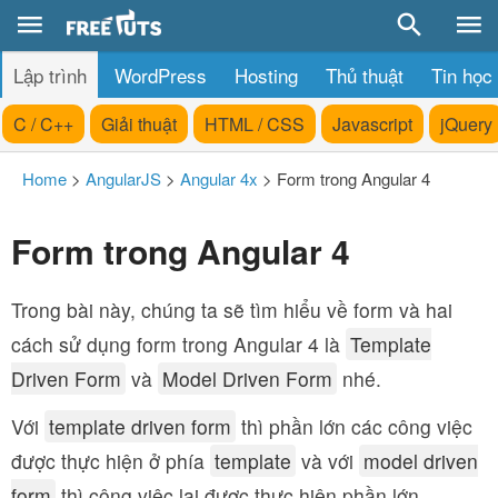
Lập trình
WordPress
Hosting
Thủ thuật
Tin học
C / C++
Giải thuật
HTML / CSS
Javascript
jQuery
Home
>
AngularJS
>
Angular 4x
>
Form trong Angular 4
Form trong Angular 4
Trong bài này, chúng ta sẽ tìm hiểu về form và hai
cách sử dụng form trong Angular 4 là
Template
Driven Form
và
Model Driven Form
nhé.
Với
template driven form
thì phần lớn các công việc
được thực hiện ở phía
template
và với
model driven
form
thì công việc lại được thực hiện phần lớn