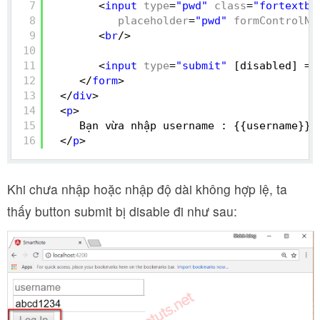
7
<
input
type
=
"pwd"
class
=
"fortextbo
8
placeholder
=
"pwd"
formControlNa
9
<
br
/>
10
11
<
input
type
=
"submit"
[disabled] = 
12
</
form
>
13
</
div
>
14
<
p
>
15
Bạn vừa nhập username : {{username}}
16
</
p
>
Khi chưa nhập hoặc nhập độ dài không hợp lệ, ta
thấy button submit bị disable đi như sau: