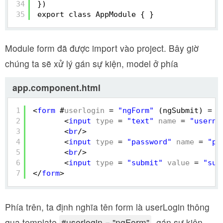
34
})
35
export class AppModule { }
Module form đã được import vào project. Bây giờ
chúng ta sẽ xử lý gán sự kiện, model ở phía
app.component.html
1
<
form
#
userlogin
= 
"ngForm"
(ngSubmit) = "
2
<
input
type
= 
"text"
name
= 
"userna
3
<
br
/>
4
<
input
type
= 
"password"
name
= 
"pw
5
<
br
/>
6
<
input
type
= 
"submit"
value
= 
"sub
7
</
form
>
Phía trên, ta định nghĩa tên form là userLogin thông
qua template
#userlogin = "ngForm"
, gán sự kiện