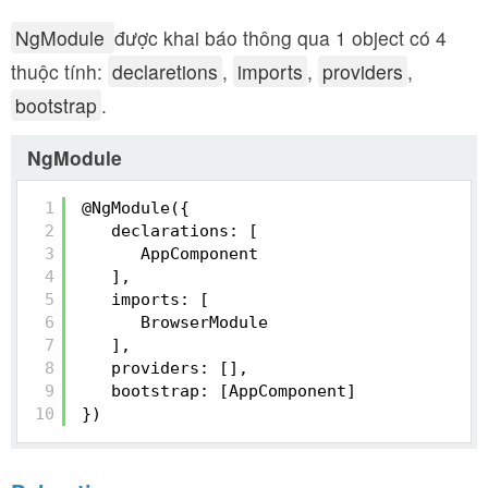
NgModule
được khai báo thông qua 1 object có 4
thuộc tính:
declaretions
,
imports
,
providers
,
bootstrap
.
NgModule
1
@NgModule({
2
declarations: [
3
AppComponent
4
],
5
imports: [
6
BrowserModule
7
],
8
providers: [],
9
bootstrap: [AppComponent]
10
})