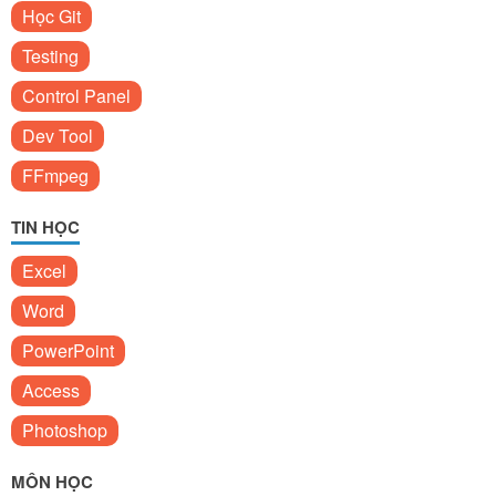
Học Git
Testing
Control Panel
Dev Tool
FFmpeg
TIN HỌC
Excel
Word
PowerPoint
Access
Photoshop
MÔN HỌC