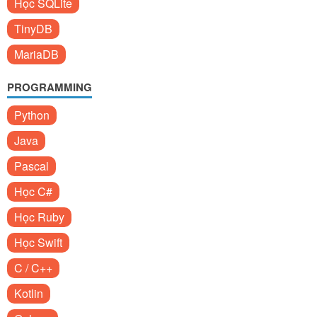
Học SQLite
TinyDB
MariaDB
PROGRAMMING
Python
Java
Pascal
Học C#
Học Ruby
Học Swift
C / C++
Kotlin