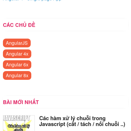
CÁC CHỦ ĐỀ
AngularJS
Angular 4x
Angular 6x
Angular 8x
BÀI MỚI NHẤT
Các hàm xử lý chuỗi trong
Javascript (cắt / tách / nối chuỗi ..)