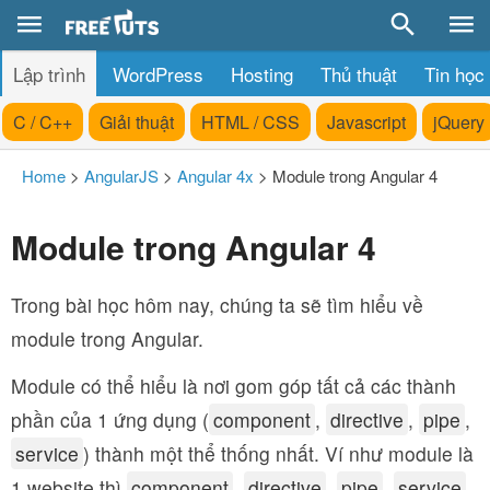
Lập trình
WordPress
Hosting
Thủ thuật
Tin học
C / C++
Giải thuật
HTML / CSS
Javascript
jQuery
Home
>
AngularJS
>
Angular 4x
>
Module trong Angular 4
Module trong Angular 4
Trong bài học hôm nay, chúng ta sẽ tìm hiểu về
module trong Angular.
Module có thể hiểu là nơi gom góp tất cả các thành
phần của 1 ứng dụng (
component
,
directive
,
pipe
,
service
) thành một thể thống nhất. Ví như module là
1 website thì
component
,
directive
,
pipe
,
service