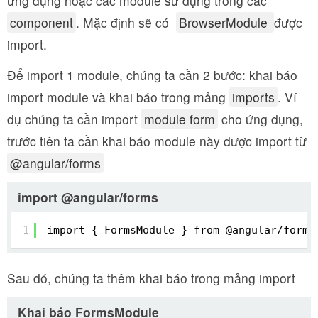
ứng dụng hoặc các module sử dụng trong các
component
. Mặc định sẽ có
BrowserModule
được
import.
Để import 1 module, chúng ta cần 2 bước: khai báo
import module và khai báo trong mảng
imports
. Ví
dụ chúng ta cần import
module form
cho ứng dụng,
trước tiên ta cần khai báo module này được import từ
@angular/forms
import @angular/forms
1
import { FormsModule } from @angular/forms
Sau đó, chúng ta thêm khai báo trong mảng import
Khai báo FormsModule