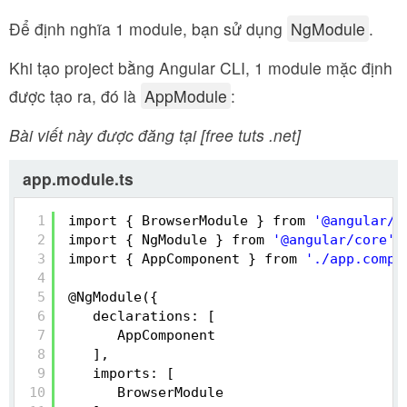
Để định nghĩa 1 module, bạn sử dụng
NgModule
.
Khi tạo project bằng Angular CLI, 1 module mặc định
được tạo ra, đó là
AppModule
:
Bài viết này được đăng tại [free tuts .net]
app.module.ts
1
import { BrowserModule } from 
'@angular/p
2
import { NgModule } from 
'@angular/core'
;
3
import { AppComponent } from 
'./app.compo
4
5
@NgModule({
6
declarations: [
7
AppComponent
8
],
9
imports: [
10
BrowserModule