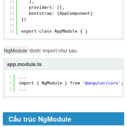
11
],
12
providers: [],
13
bootstrap: [AppComponent]
14
})
15
16
export class AppModule { }
NgModule
được import như sau
app.module.ts
1
...
2
import { NgModule } from 
'@angular/core'
;
3
...
Cấu trúc NgModule