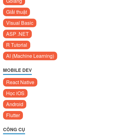
Golang
Giải thuật
Visual Basic
ASP .NET
R Tutorial
AI (Machine Learning)
MOBILE DEV
React Native
Học iOS
Android
Flutter
CÔNG CỤ