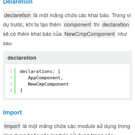
Delaretion
declaretion
là một mảng chứa các khai báo. Trong ví
dụ trước, khi ta tạo thêm
component
thì
declaretion
sẽ có thêm khai báo của
NewCmpComponent
như
sau
declaretion
1
declarations: [
2
AppComponent,
3
NewCmpComponent
4
]
Import
Import
là một mảng chứa các module sử dụng trong