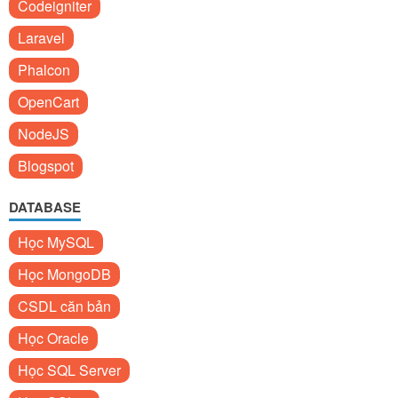
Codeigniter
Laravel
Phalcon
OpenCart
NodeJS
Blogspot
DATABASE
Học MySQL
Học MongoDB
CSDL căn bản
Học Oracle
Học SQL Server