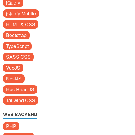
jQuery
jQuery Mobile
HTML & CSS
Bootstrap
TypeScript
SASS CSS
VueJS
NestJS
Học ReactJS
Tailwind CSS
WEB BACKEND
PHP