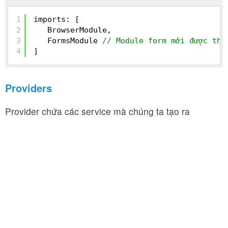
1
imports: [
2
BrowserModule,
3
FormsModule 
// Module form mới được thê
4
]
Providers
Provider chứa các service mà chúng ta tạo ra