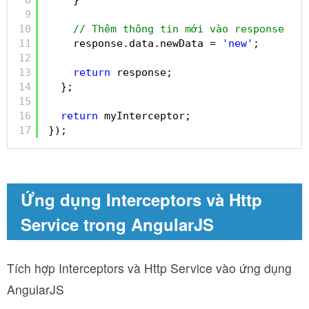
9
10
// Thêm thông tin mới vào response
11
response.data.newData = 
'new'
;
12
13
return
response;
14
};
15
16
return
myInterceptor;
17
});
Ứng dụng Interceptors và Http
Service trong AngularJS
Tích hợp Interceptors và Http Service vào ứng dụng
AngularJS