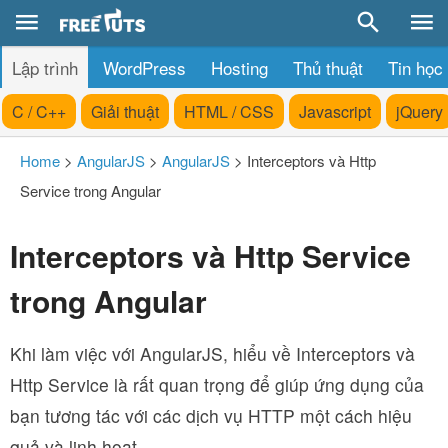
Lập trình
WordPress
Hosting
Thủ thuật
Tin học
C / C++
Giải thuật
HTML / CSS
Javascript
jQuery
Home
>
AngularJS
>
AngularJS
>
Interceptors và Http
Service trong Angular
Interceptors và Http Service
trong Angular
Khi làm việc với AngularJS, hiểu về Interceptors và
Http Service là rất quan trọng để giúp ứng dụng của
bạn tương tác với các dịch vụ HTTP một cách hiệu
quả và linh hoạt.