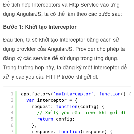
Để tích hợp Interceptors và Http Service vào ứng
dụng AngularJS, ta có thể làm theo các bước sau:
Bước 1: Khởi tạo Interceptor
Đầu tiên, ta sẽ khởi tạo Interceptor bằng cách sử
dụng provider của AngularJS. Provider cho phép ta
đăng ký các service để sử dụng trong ứng dụng.
Trong trường hợp này, ta đăng ký một Interceptor để
xử lý các yêu cầu HTTP trước khi gửi đi.
1
app.factory(
'myInterceptor'
, 
function
() {
2
var
interceptor = {
3
request: 
function
(config) {
4
// Xử lý yêu cầu trước khi gửi đi
5
return
config;
6
},
7
response: 
function
(response) {