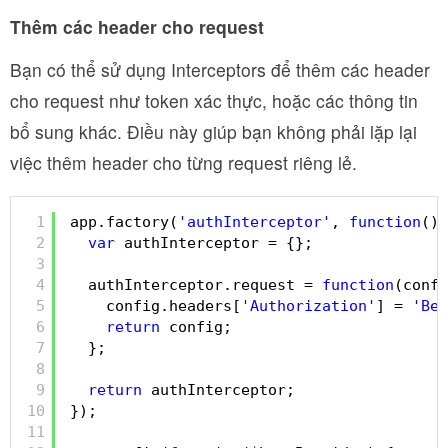
Thêm các header cho request
Bạn có thể sử dụng Interceptors để thêm các header
cho request như token xác thực, hoặc các thông tin
bổ sung khác. Điều này giúp bạn không phải lặp lại
việc thêm header cho từng request riêng lẻ.
1
app.factory(
'authInterceptor'
, 
function
() 
2
var
authInterceptor = {};
3
4
authInterceptor.request = 
function
(confi
5
config.headers[
'Authorization'
] = 
'Bea
6
return
config;
7
};
8
9
return
authInterceptor;
10
});
11