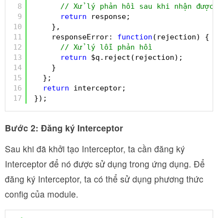
8
// Xử lý phản hồi sau khi nhận được
9
return
response;
10
},
11
responseError: 
function
(rejection) {
12
// Xử lý lỗi phản hồi
13
return
$q.reject(rejection);
14
}
15
};
16
return
interceptor;
17
});
Bước 2: Đăng ký Interceptor
Sau khi đã khởi tạo Interceptor, ta cần đăng ký
Interceptor để nó được sử dụng trong ứng dụng. Để
đăng ký Interceptor, ta có thể sử dụng phương thức
config của module.