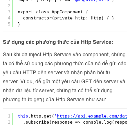
2
3
export class AppComponent {
4
constructor(private http: Http) { }
5
}
Sử dụng các phương thức của Http Service:
Sau khi đã inject Http Service vào component, chúng
ta có thể sử dụng các phương thức của nó để gửi các
yêu cầu HTTP đến server và nhận phản hồi từ
server. Ví dụ, để gửi một yêu cầu GET đến server và
nhận dữ liệu từ server, chúng ta có thể sử dụng
phương thức get() của Http Service như sau:
1
this
.http.get(
'
https://api.example.com/data
2
.subscribe(response => console.log(respon