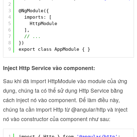
2
3
@NgModule({
4
imports: [
5
HttpModule
6
],
7
// ...
8
})
9
export class AppModule { }
Inject Http Service vào component:
Sau khi đã import HttpModule vào module của ứng
dụng, chúng ta có thể sử dụng Http Service bằng
cách inject nó vào component. Để làm điều này,
chúng ta cần import Http từ @angular/http và inject
nó vào constructor của component như sau:
1
import { Http } from 
'@angular/http'
;