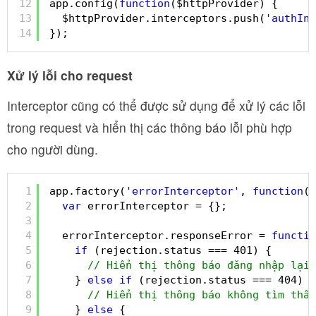
12
app.config(
function
($httpProvider) {
13
$httpProvider.interceptors.push(
'authInt
14
});
Xử lý lỗi cho request
Interceptor cũng có thể được sử dụng để xử lý các lỗi
trong request và hiển thị các thông báo lỗi phù hợp
cho người dùng.
1
app.factory(
'errorInterceptor'
, 
function
($
2
var
errorInterceptor = {};
3
4
errorInterceptor.responseError = 
functio
5
if
(rejection.status === 401) {
6
// Hiển thị thông báo đăng nhập lại
7
} 
else
if
(rejection.status === 404) {
8
// Hiển thị thông báo không tìm thấy
9
} 
else
{