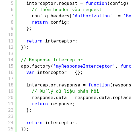
5
interceptor.request = 
function
(config) {
6
// Thêm header vào request
7
config.headers[
'Authorization'
] = 
'Bea
8
return
config;
9
};
10
11
return
interceptor;
12
});
13
14
// Response Interceptor
15
app.factory(
'myResponseInterceptor'
, 
funct
16
var
interceptor = {};
17
18
interceptor.response = 
function
(response
19
// Xử lý dữ liệu phản hồi
20
response.data = response.data.replace(
21
return
response;
22
};
23
24
return
interceptor;
25
});