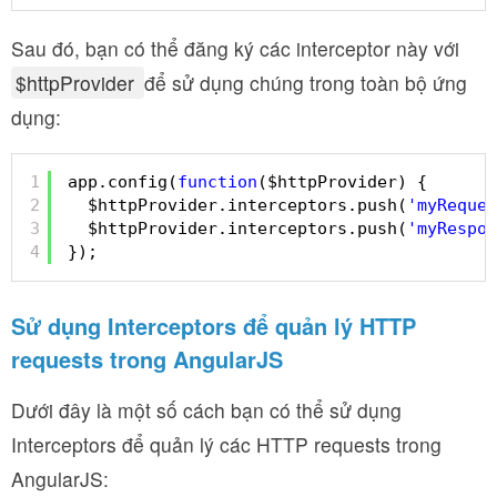
Sau đó, bạn có thể đăng ký các interceptor này với
$httpProvider
để sử dụng chúng trong toàn bộ ứng
dụng:
1
app.config(
function
($httpProvider) {
2
$httpProvider.interceptors.push(
'myReques
3
$httpProvider.interceptors.push(
'myRespon
4
});
Sử dụng Interceptors để quản lý HTTP
requests trong AngularJS
Dưới đây là một số cách bạn có thể sử dụng
Interceptors để quản lý các HTTP requests trong
AngularJS: