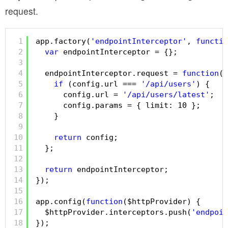
request.
1
app.factory(
'endpointInterceptor'
, 
functio
2
var
endpointInterceptor = {};
3
4
endpointInterceptor.request = 
function
(c
5
if
(config.url === 
'/api/users'
) {
6
config.url = 
'/api/users/latest'
;
7
config.params = { limit: 10 };
8
}
9
10
return
config;
11
};
12
13
return
endpointInterceptor;
14
});
15
16
app.config(
function
($httpProvider) {
17
$httpProvider.interceptors.push(
'endpoin
18
});