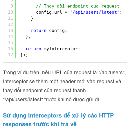
9
// Thay đổi endpoint của request
10
config.url = 
'/api/users/latest'
;
11
}
12
13
return
config;
14
};
15
16
return
myInterceptor;
17
});
Trong ví dụ trên, nếu URL của request là "/api/users",
Interceptor sẽ thêm một header mới vào request và
thay đổi endpoint của request thành
"/api/users/latest" trước khi nó được gửi đi.
Sử dụng Interceptors để xử lý các HTTP
responses trước khi trả về