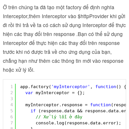
Ở trên chúng ta đã tạo một factory để định nghĩa
Interceptor,thêm Interceptor vào $httpProvider khi gửi
đi rồi thì trả về ta có cách sử dụng Interceptor để thực
hiện các thay đổi trên response .Bạn có thể sử dụng
Interceptor để thực hiện các thay đổi trên response
trước khi nó được trả về cho ứng dụng của bạn,
chẳng hạn như thêm các thông tin mới vào response
hoặc xử lý lỗi.
1
app.factory(
'myInterceptor'
, 
function
() {
2
var
myInterceptor = {};
3
4
myInterceptor.response = 
function
(respon
5
if
(response.data && response.data.err
6
// Xử lý lỗi ở đây
7
console.log(response.data.error);
8
}