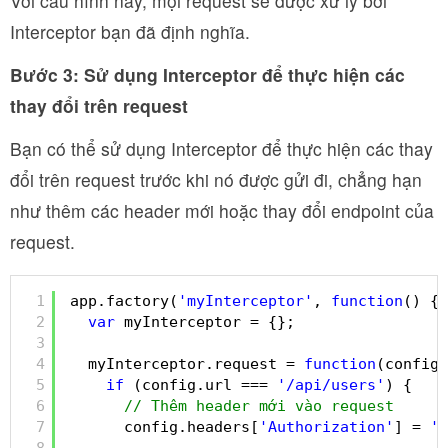
Với cấu hình này, mọi request sẽ được xử lý bởi
Interceptor bạn đã định nghĩa.
Bước 3: Sử dụng Interceptor để thực hiện các
thay đổi trên request
Bạn có thể sử dụng Interceptor để thực hiện các thay
đổi trên request trước khi nó được gửi đi, chẳng hạn
như thêm các header mới hoặc thay đổi endpoint của
request.
1
app.factory(
'myInterceptor'
, 
function
() {
2
var
myInterceptor = {};
3
4
myInterceptor.request = 
function
(config)
5
if
(config.url === 
'/api/users'
) {
6
// Thêm header mới vào request
7
config.headers[
'Authorization'
] = 
'B
8