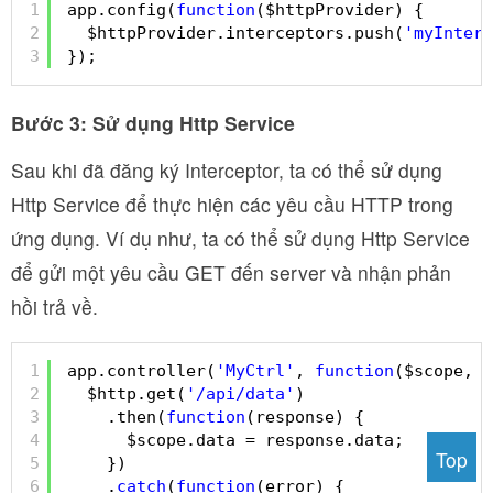
1
app.config(
function
($httpProvider) {
2
$httpProvider.interceptors.push(
'myInterc
3
});
Bước 3: Sử dụng Http Service
Sau khi đã đăng ký Interceptor, ta có thể sử dụng
Http Service để thực hiện các yêu cầu HTTP trong
ứng dụng. Ví dụ như, ta có thể sử dụng Http Service
để gửi một yêu cầu GET đến server và nhận phản
hồi trả về.
1
app.controller(
'MyCtrl'
, 
function
($scope, $
2
$http.get(
'/api/data'
)
3
.then(
function
(response) {
4
$scope.data = response.data;
Top
5
})
6
.
catch
(
function
(error) {