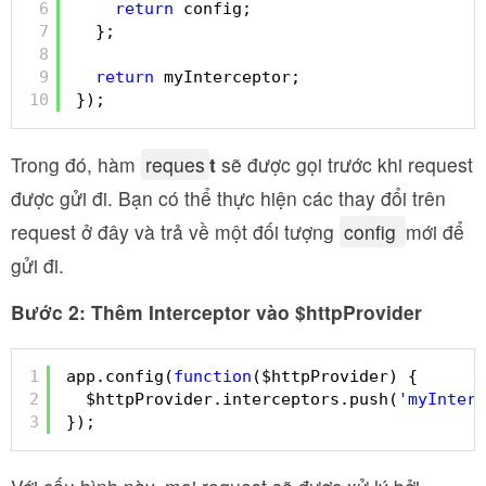
6
return
config;
7
};
8
9
return
myInterceptor;
10
});
Trong đó, hàm
reques
t
sẽ được gọi trước khi request
được gửi đi. Bạn có thể thực hiện các thay đổi trên
request ở đây và trả về một đối tượng
config
mới để
gửi đi.
Bước 2: Thêm Interceptor vào $httpProvider
1
app.config(
function
($httpProvider) {
2
$httpProvider.interceptors.push(
'myInterc
3
});