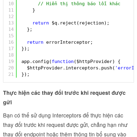
10
// Hiển thị thông báo lỗi khác
11
}
12
13
return
$q.reject(rejection);
14
};
15
16
return
errorInterceptor;
17
});
18
19
app.config(
function
($httpProvider) {
20
$httpProvider.interceptors.push(
'errorIn
21
});
Thực hiện các thay đổi trước khi request được
gửi
Bạn có thể sử dụng Interceptors để thực hiện các
thay đổi trước khi request được gửi, chẳng hạn như
thay đổi endpoint hoặc thêm thông tin bổ sung vào