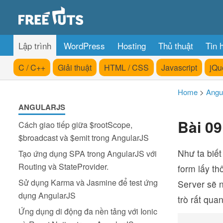
Lập trình
WordPress
Hosting
Thủ thuật
Tin 
C / C++
Giải thuật
HTML / CSS
Javascript
jQu
Home
>
Angu
ANGULARJS
Bài 09
Cách giao tiếp giữa $rootScope,
$broadcast và $emit trong AngularJS
Như ta biết
Tạo ứng dụng SPA trong AngularJS với
Routing và StateProvider.
form lấy th
Sử dụng Karma và Jasmine để test ứng
Server sẽ 
dụng AngularJS
trò rất qua
Ứng dụng di động đa nền tảng với Ionic