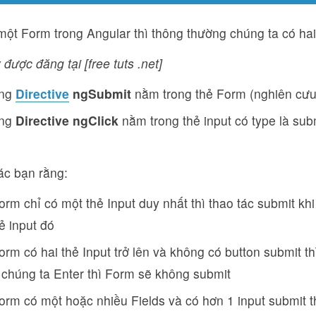
ột Form trong Angular thì thông thường chúng ta có hai
 được đăng tại [free tuts .net]
ụng
Directive
ngSubmit
nằm trong thẻ Form (nghiên cưu
ụng
Directive ngClick
nằm trong thẻ input có type là sub
ác bạn rằng:
rm chỉ có một thẻ Input duy nhất thì thao tác submit kh
ẻ input đó
rm có hai thẻ Input trở lên và không có button submit thì
i chúng ta Enter thì Form sẽ không submit
rm có một hoặc nhiều Fields và có hơn 1 input submit th