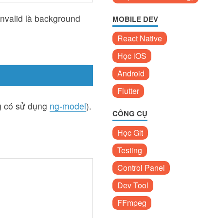
invalid là background
MOBILE DEV
React Native
Học iOS
Android
Flutter
ng có sử dụng
ng-model
).
CÔNG CỤ
Học Git
Testing
Control Panel
Dev Tool
FFmpeg