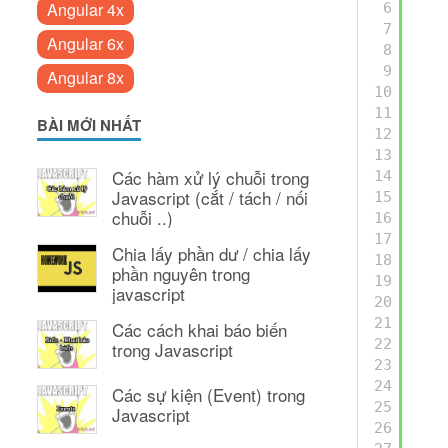
Angular 4x
6
7
Angular 6x
8
9
Angular 8x
10
11
BÀI MỚI NHẤT
12
13
Các hàm xử lý chuỗi trong
14
Javascript (cắt / tách / nối
15
chuỗi ..)
16
17
Chia lấy phần dư / chia lấy
18
phần nguyên trong
19
javascript
20
21
Các cách khai báo biến
22
trong Javascript
23
24
Các sự kiện (Event) trong
25
Javascript
26