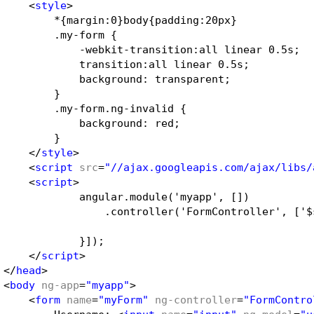
<
style
>
*{margin:0}body{padding:20px}
.my-form {
-webkit-transition:all linear 0.5s;
transition:all linear 0.5s;
background: transparent;
}
.my-form.ng-invalid {
background: red;
}
</
style
>
<
script
src
=
"//ajax.googleapis.com/ajax/libs/
<
script
>
angular.module('myapp', [])
.controller('FormController', ['$
}]);
</
script
>
</
head
>
<
body
ng-app
=
"myapp"
>
<
form
name
=
"myForm"
ng-controller
=
"FormContro