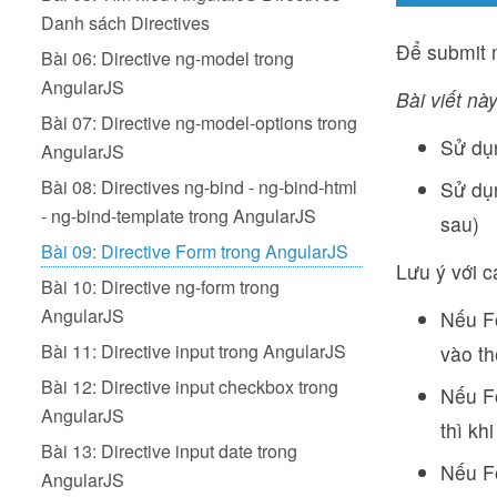
Danh sách Directives
Để submit m
Bài 06: Directive ng-model trong
AngularJS
Bài viết này
Bài 07: Directive ng-model-options trong
Sử d
AngularJS
Bài 08: Directives ng-bind - ng-bind-html
Sử d
- ng-bind-template trong AngularJS
sau)
Bài 09: Directive Form trong AngularJS
Lưu ý với c
Bài 10: Directive ng-form trong
AngularJS
Nếu Fo
Bài 11: Directive input trong AngularJS
vào th
Bài 12: Directive input checkbox trong
Nếu Fo
AngularJS
thì kh
Bài 13: Directive input date trong
Nếu Fo
AngularJS