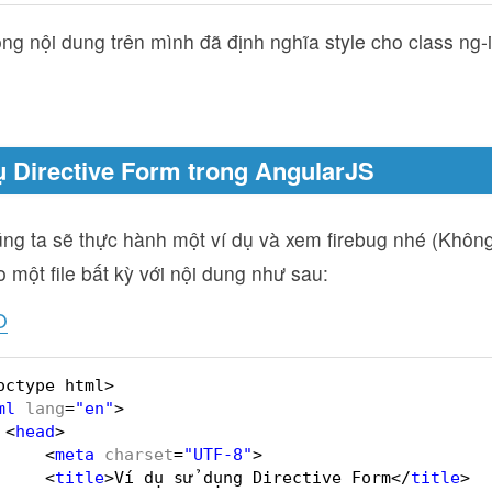
ng nội dung trên mình đã định nghĩa style cho class ng-
dụ Directive Form trong AngularJS
úng ta sẽ thực hành một ví dụ và xem firebug nhé (Khô
 một file bất kỳ với nội dung như sau:
O
octype html>
ml
lang
=
"en"
>
<
head
>
<
meta
charset
=
"UTF-8"
>
<
title
>Ví dụ sử dụng Directive Form</
title
>