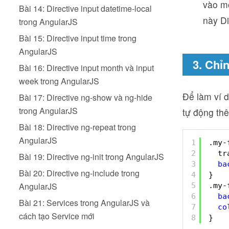
vào mộ
Bài 14: Directive input datetime-local
này D
trong AngularJS
Bài 15: Directive input time trong
AngularJS
3. Chỉ
Bài 16: Directive input month và input
week trong AngularJS
Để làm ví d
Bài 17: Directive ng-show và ng-hide
trong AngularJS
tự động th
Bài 18: Directive ng-repeat trong
AngularJS
1
.my-
2
tr
Bài 19: Directive ng-init trong AngularJS
3
ba
Bài 20: Directive ng-include trong
4
}
AngularJS
5
.my-
6
ba
Bài 21: Services trong AngularJS và
7
co
cách tạo Service mới
8
}