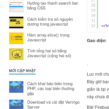
27
Hướng tạo thanh search bar
28
bằng CSS
29
30
Cách kiểm tra số nguyên
31
dương trong javascript
32
</
h
Hàm array.slice() trong
Javascript
Gao diện
:
Tính tổng hai số bằng
Javascript (cộng hai số)
.
MỚI CẬP NHẬT
Luc mới ch
Bây giờ bạn
Cách khai báo biến trong
PHP, các loại biến thường
giản là tại
gặp
này chưa đ
Download và cài đặt Vertrigo
Server
Bật Firebug