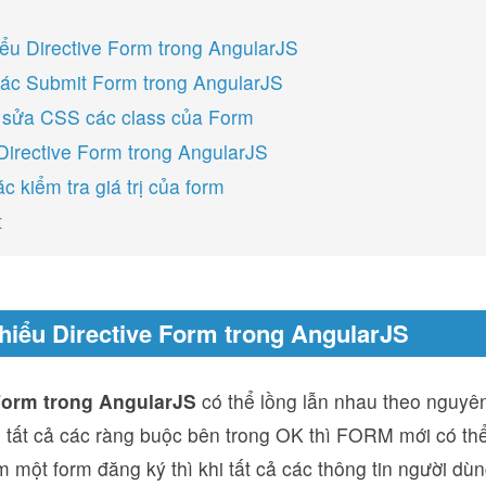
iểu Directive Form trong AngularJS
tác Submit Form trong AngularJS
 sửa CSS các class của Form
 Directive Form trong AngularJS
c kiểm tra giá trị của form
t
 hiểu Directive Form trong AngularJS
Form trong AngularJS
có thể lồng lẫn nhau theo nguyên
i tất cả các ràng buộc bên trong OK thì FORM mới có th
 một form đăng ký thì khi tất cả các thông tin người dùn