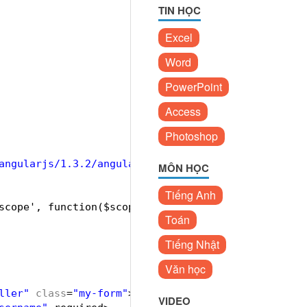
TIN HỌC
Excel
Word
PowerPoint
Access
Photoshop
angularjs/1.3.2/angular.min.js"
></
script
>
MÔN HỌC
Tiếng Anh
scope', function($scope) {
Toán
Tiếng Nhật
Văn học
ller"
class
=
"my-form"
>
VIDEO