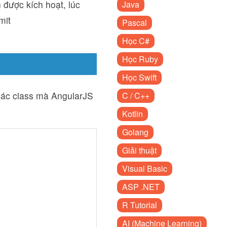
n được kích hoạt, lúc
Java
mit
Pascal
Học C#
Học Ruby
Học Swift
 các class mà AngularJS
C / C++
Kotlin
Golang
Giải thuật
Visual Basic
ASP .NET
R Tutorial
AI (Machine Learning)