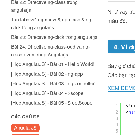
Bài 22: Directive ng-class trong
angularjs
Như vậy tro
Tạo tabs với ng-show & ng-class & ng-
màu đỏ.
click trong angularjs
Bài 23: Directive ng-click trong angularjs
4. Ví 
Bài 24: Directive ng-class-odd và ng-
class-even trong Angularjs
[Học AngularJS] - Bài 01 - Hello World!
Bây giờ ch
[Học AngularJS] - Bài 02 - ng-app
Các bạn tạo
[Học AngularJS] - Bài 03 - ng-controller
XEM DEM
[Học AngularJS] - Bài 04 - $scope
[Học AngularJS] - Bài 05 - $rootScope
1
<!d
2
<
ht
CÁC CHỦ ĐỀ
3
4
AngularJS
5