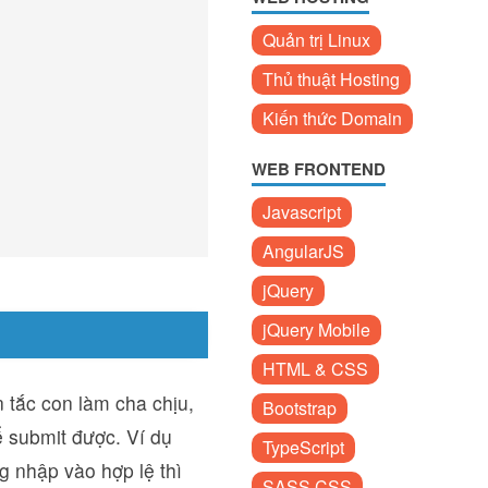
Quản trị Linux
Thủ thuật Hosting
Kiến thức Domain
WEB FRONTEND
Javascript
AngularJS
jQuery
jQuery Mobile
HTML & CSS
 tắc con làm cha chịu,
Bootstrap
ể submit được. Ví dụ
TypeScript
g nhập vào hợp lệ thì
SASS CSS