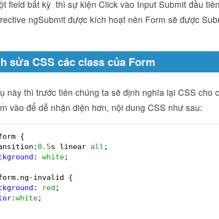
t field bất kỳ thì sự kiện Click vào Input Submit đầu tiê
irective ngSubmit được kích hoạt nên Form sẽ được Sub
nh sửa CSS các class của Form
ụ này thì trước tiên chúng ta sẽ định nghĩa lại CSS cho
êm vào để dễ nhận diện hơn, nội dung CSS như sau:
form {
ansition:
0.5
s linear 
all
;
ckground
: 
white
;
form.ng-invalid {
ckground
: 
red
;
lor
:
white
;