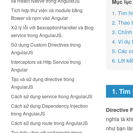
và React Native trong AngularJS
Mục lục
Tích hợp thư viện và module bằng
1. Tìm h
Bower và npm vào Angular
2. Thao 
Xử lý lỗi với $exceptionHandler và $log
3. Chỉnh
service trong AngularJS.
4. Ví dụ
Sử dụng Custom Directives trong
5. Các cá
AngularJS
6. Lời kế
Interceptors và Http Service trong
Angular
Tạo và sử dụng directive trong
AngularJS
1. Tìm
Cách sử dụng service trong AngularJS
Cách sử dụng Dependency Injection
Directive 
trong AngularJS
nghĩa là kh
Cách sử dụng route trong AngularJS
như bạn làm
Tạo hiệu ứng với ngAnimate trong