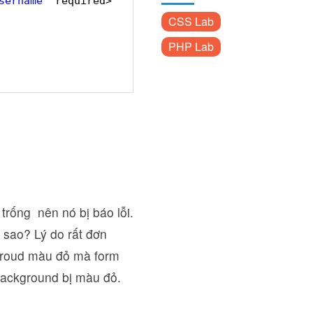
sername"
required>
CSS Lab
PHP Lab
trống nên nó bị báo lỗi.
 sao? Lý do rất đơn
roud màu đỏ mà form
ackground bị màu đỏ.