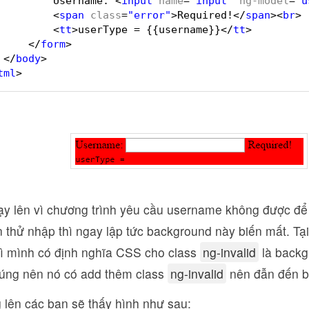
Username: <
input
name
=
"input"
ng-model
=
"u
<
span
class
=
"error"
>Required!</
span
><
br
>
<
tt
>userType = {{username}}</
tt
>
</
form
>
</
body
>
tml
>
ạy lên vì chương trình yêu cầu username không được để 
 thử nhập thì ngay lập tức background này biến mất. Tại
 vì mình có định nghĩa CSS cho class
ng-invalid
là backg
úng nên nó có add thêm class
ng-invalid
nên đẫn đến b
 lên các bạn sẽ thấy hình như sau: