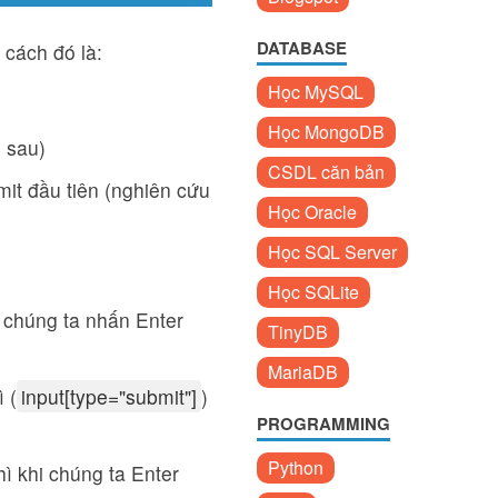
DATABASE
 cách đó là:
Học MySQL
Học MongoDB
 sau)
CSDL căn bản
mit đầu tiên (nghiên cứu
Học Oracle
Học SQL Server
Học SQLite
i chúng ta nhấn Enter
TinyDB
MariaDB
 (
input[type="submit"]
)
PROGRAMMING
Python
ì khi chúng ta Enter