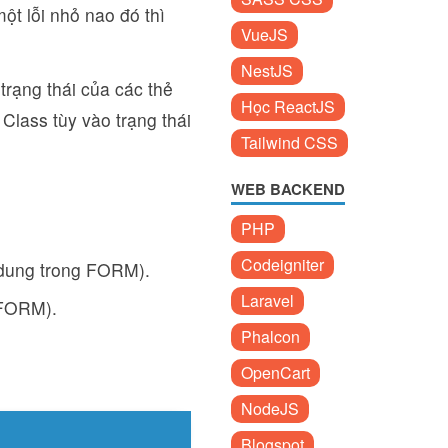
một lỗi nhỏ nao đó thì
VueJS
NestJS
trạng thái của các thẻ
Học ReactJS
Class tùy vào trạng thái
Tailwind CSS
WEB BACKEND
PHP
Codeigniter
 dung trong FORM).
Laravel
 FORM).
Phalcon
OpenCart
NodeJS
Blogspot