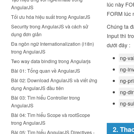
lúc này FOR
AngularJS
FORM lúc n
Tối ưu hóa hiệu suất trong AngularJS
Chúng ta đã
Security trong AngularJS và cách sử
dụng đơn giản
Input thì t
Đa ngôn ngữ Internationalization (i18n)
dưới đây :
trong AngularJS
ng-va
Two way data binding trong Angularjs
ng-inv
Bài 01: Tổng quan về AngularJS
Bài 02: Download AngularJS và viết ứng
ng-pri
dụng AngularJS đầu tiên
ng-dir
Bài 03: Tìm hiểu Controller trong
ng-su
AngularJS
Bài 04: Tìm hiểu Scope và rootScope
trong AngularJS
2. Tha
Bài 05: Tìm hiểu AngularJS Directives -