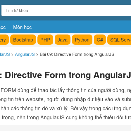
học
Môn học
ery
Bootstrap
PHP
Java
Python
C#
SQL Serv
larJS
>
AngularJS
>
Bài 09: Directive Form trong AngularJS
: Directive Form trong Angular
 FORM dùng để thao tác lấy thông tin của người dùng, ng
ông tin trên website, người dùng nhập dữ liệu vào và sub
nhận các thông tin đó và xử lý. Bởi vậy trong các ứng 
n trọng, nên trong AngularJS cũng không thể thiếu đối t