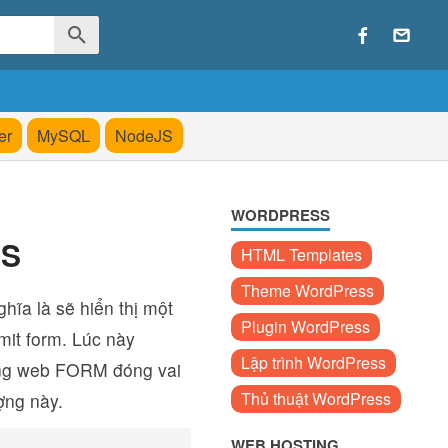
er
MySQL
NodeJS
WORDPRESS
JS
HTML Templates
Theme WordPress
hĩa là sẽ hiển thị một
Plugin WordPress
mit form. Lúc này
Lập trình WordPress
dụng web FORM đóng vai
Thủ thuật WordPress
ượng này.
WEB HOSTING