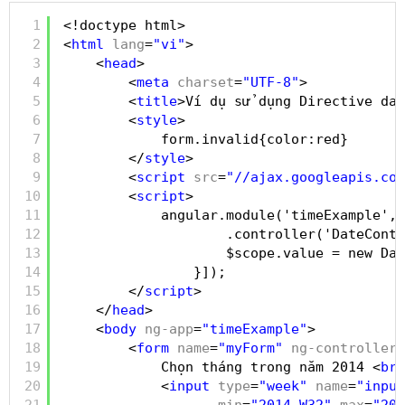
1
<!doctype html>
2
<
html
lang
=
"vi"
>
3
<
head
>
4
<
meta
charset
=
"UTF-8"
>
5
<
title
>Ví dụ sử dụng Directive dat
6
<
style
>
7
form.invalid{color:red}
8
</
style
>
9
<
script
src
=
"//ajax.googleapis.com
10
<
script
>
11
angular.module('timeExample', 
12
.controller('DateContr
13
$scope.value = new Dat
14
}]);
15
</
script
>
16
</
head
>
17
<
body
ng-app
=
"timeExample"
>
18
<
form
name
=
"myForm"
ng-controller
=
19
Chọn tháng trong năm 2014 <
br
/
20
<
input
type
=
"week"
name
=
"input
21
min
=
"2014-W32"
max
=
"201