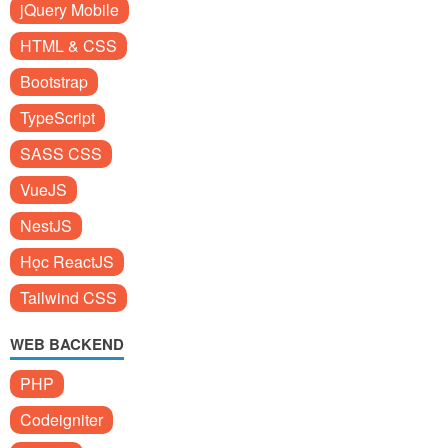
jQuery Mobile
HTML & CSS
Bootstrap
TypeScript
SASS CSS
VueJS
NestJS
Học ReactJS
Tailwind CSS
WEB BACKEND
PHP
Codeigniter