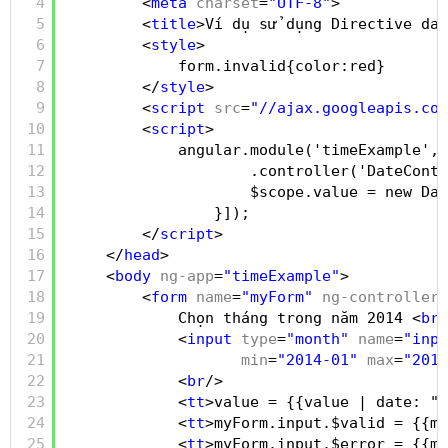
4
<
meta
charset
=
"UTF-8"
>
5
<
title
>Ví dụ sử dụng Directive dat
6
<
style
>
7
form.invalid{color:red}
8
</
style
>
9
<
script
src
=
"//ajax.googleapis.com
10
<
script
>
11
angular.module('timeExample', 
12
.controller('DateContr
13
$scope.value = new Dat
14
}]);
15
</
script
>
16
</
head
>
17
<
body
ng-app
=
"timeExample"
>
18
<
form
name
=
"myForm"
ng-controller
=
19
Chọn tháng trong năm 2014 <
br
/
20
<
input
type
=
"month"
name
=
"inpu
21
min
=
"2014-01"
max
=
"2014
22
<
br
/>
23
<
tt
>value = {{value | date: "y
24
<
tt
>myForm.input.$valid = {{my
25
<
tt
>myForm.input.$error = {{my