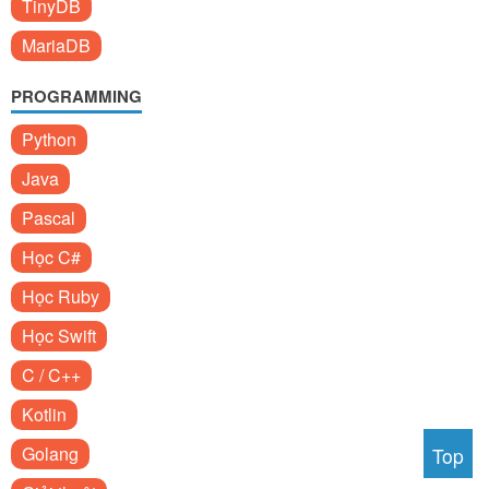
TinyDB
MariaDB
PROGRAMMING
Python
Java
Pascal
Học C#
Học Ruby
Học Swift
C / C++
Kotlin
Golang
Top