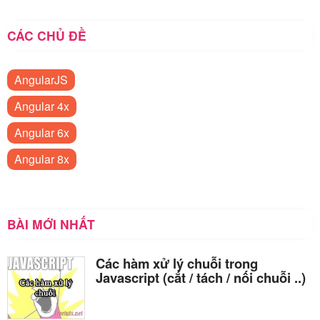
CÁC CHỦ ĐỀ
AngularJS
Angular 4x
Angular 6x
Angular 8x
BÀI MỚI NHẤT
Các hàm xử lý chuỗi trong
Javascript (cắt / tách / nối chuỗi ..)