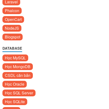
Laravel
Phalcon
OpenCart
NodeJS
Blogspot
DATABASE
Học MySQL
Học MongoDB
CSDL căn bản
Học Oracle
Học SQL Server
Học SQLite