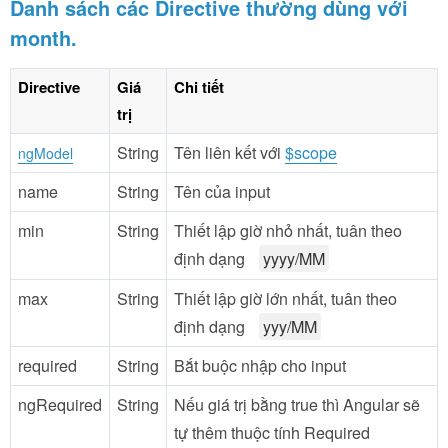
Danh sách các Directive thường dùng với
month.
Directive
Giá
Chi tiết
trị
String
Tên liên kết với
$scope
ngModel
name
String
Tên của input
min
String
Thiết lập giờ nhỏ nhất, tuân theo
định dạng
yyyy/MM
max
String
Thiết lập giờ lớn nhất, tuân theo
định dạng
yyy/MM
required
String
Bắt buộc nhập cho input
ngRequired
String
Nếu giá trị bằng true thì Angular sẽ
tự thêm thuộc tính Required