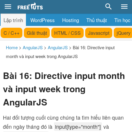
Lập trình
WordPress
Hosting
Thủ thuật
Tin học
C / C++
Giải thuật
HTML / CSS
Javascript
jQuery
Home
>
AngularJS
>
AngularJS
>
Bài 16: Directive input
month và input week trong AngularJS
Bài 16: Directive input month
và input week trong
AngularJS
Hai đối tượng cuối cùng chúng ta tìm hiểu liên quan
đến ngày tháng đó là
input[type="month"]
và