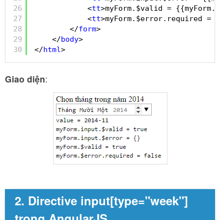
26
<
tt
>myForm.$valid = {{myForm.$
27
<
tt
>myForm.$error.required = {
28
</
form
>
29
</
body
>
30
</
html
>
Giao diện
:
2. Directive input[type="week"]
trong AngularJS