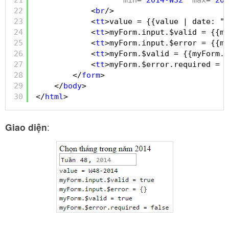
22
<
br
/>
23
<
tt
>value = {{value | date: "W
24
<
tt
>myForm.input.$valid = {{my
25
<
tt
>myForm.input.$error = {{my
26
<
tt
>myForm.$valid = {{myForm.$
27
<
tt
>myForm.$error.required = {
28
</
form
>
29
</
body
>
30
</
html
>
Giao diện
: