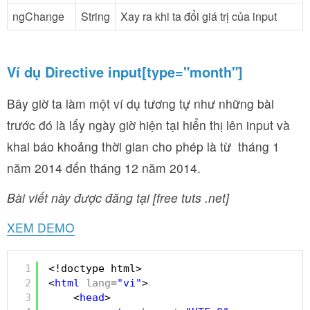
ngChange
String
Xay ra khi ta đổi giá trị của input
Ví dụ Directive input[type="month"]
Bây giờ ta làm một ví dụ tương tự như những bài
trước đó là lấy ngày giờ hiện tại hiển thị lên input và
khai báo khoảng thời gian cho phép là từ tháng 1
năm 2014 đến tháng 12 năm 2014.
Bài viết này được đăng tại [free tuts .net]
XEM DEMO
1
<!doctype html>
2
<
html
lang
=
"vi"
>
3
<
head
>