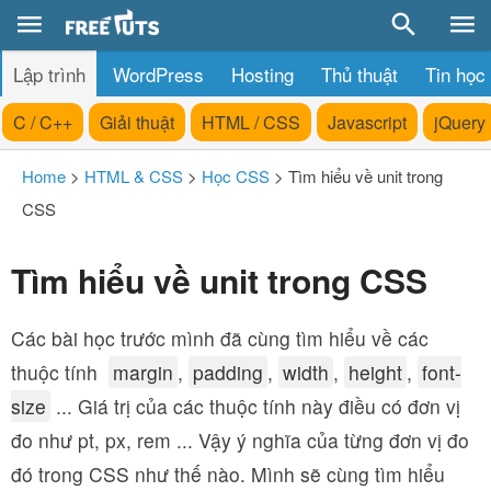
Lập trình
WordPress
Hosting
Thủ thuật
Tin học
C / C++
Giải thuật
HTML / CSS
Javascript
jQuery
Home
>
HTML & CSS
>
Học CSS
>
Tìm hiểu về unit trong
CSS
Tìm hiểu về unit trong CSS
Các bài học trước mình đã cùng tìm hiểu về các
thuộc tính
margin
,
padding
,
width
,
height
,
font-
size
... Giá trị của các thuộc tính này điều có đơn vị
đo như pt, px, rem ... Vậy ý nghĩa của từng đơn vị đo
đó trong CSS như thế nào. Mình sẽ cùng tìm hiểu