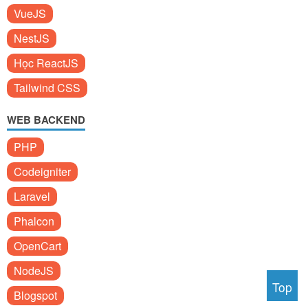
VueJS
NestJS
Học ReactJS
Tailwind CSS
WEB BACKEND
PHP
Codeigniter
Laravel
Phalcon
OpenCart
NodeJS
Top
Blogspot