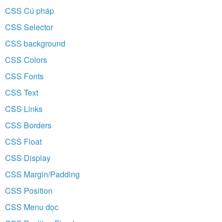
CSS Cú pháp
CSS Selector
CSS background
CSS Colors
CSS Fonts
CSS Text
CSS Links
CSS Borders
CSS Float
CSS Display
CSS Margin/Padding
CSS Position
CSS Menu dọc