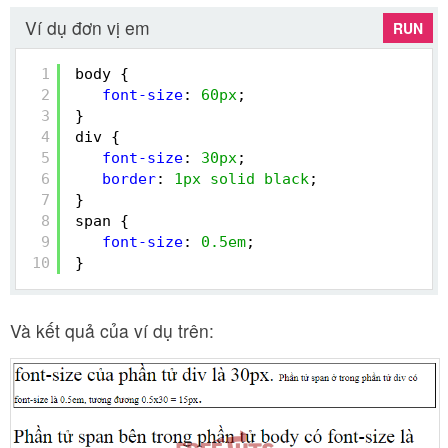
Ví dụ đơn vị em
RUN
1
body {
2
font-size
: 
60px
;
3
}
4
div {
5
font-size
: 
30px
;
6
border
: 
1px
solid
black
;
7
}
8
span {
9
font-size
: 
0.5em
;
10
}
Và kết quả của ví dụ trên: