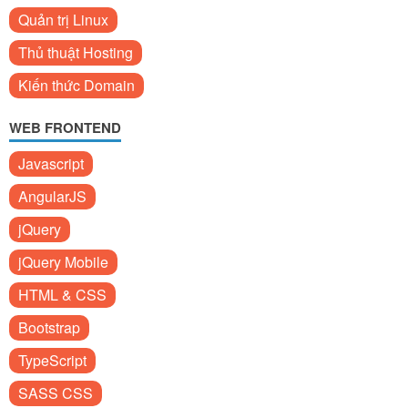
Quản trị Linux
Thủ thuật Hosting
Kiến thức Domain
WEB FRONTEND
Javascript
AngularJS
jQuery
jQuery Mobile
HTML & CSS
Bootstrap
TypeScript
SASS CSS