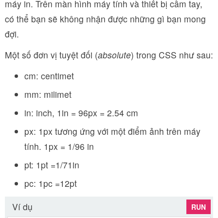
máy in. Trên màn hình máy tính và thiết bị cầm tay,
có thể bạn sẽ không nhận được những gì bạn mong
đợi.
Một số đơn vị tuyệt đối (
absolute
) trong CSS như sau:
cm: centimet
mm: milimet
in: inch, 1in = 96px = 2.54 cm
px: 1px tương ứng với một điểm ảnh trên máy
tính. 1px = 1/96 in
pt: 1pt =1/71in
pc: 1pc =12pt
Ví dụ
RUN