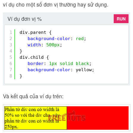
ví dụ cho một số đơn vị thường hay sử dụng.
Ví dụ đơn vị %
RUN
1
div.parent {
2
background-color
: 
red
;
3
width
: 
500px
;
4
}
5
div.child {
6
border
: 
1px
solid
black
;
7
background-color
: yellow;
8
}
Và kết quả của ví dụ trên: