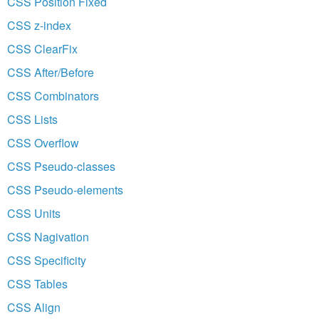
CSS Position Fixed
CSS z-index
CSS ClearFix
CSS After/Before
CSS Combinators
CSS Lists
CSS Overflow
CSS Pseudo-classes
CSS Pseudo-elements
CSS Units
CSS Nagivation
CSS Specificity
CSS Tables
CSS Align