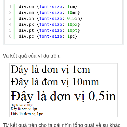
1
div.cm {
font-size
: 
1
cm}
2
div.mm {
font-size
: 
10
mm}
3
div.in {
font-size
: 
0.5
in}
4
div.px {
font-size
: 
10px
}
5
div.pt {
font-size
: 
10pt
}
6
div.pc {
font-size
: 
1
pc}
Và kết quả của ví dụ trên:
Từ kết quả trên cho ta cái nhìn tổng quát về sự khác