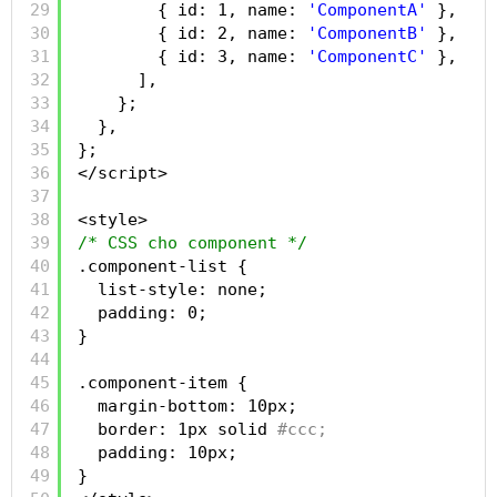
29
{ id: 1, name: 
'ComponentA'
},
30
{ id: 2, name: 
'ComponentB'
},
31
{ id: 3, name: 
'ComponentC'
},
32
],
33
};
34
},
35
};
36
</script>
37
38
<style>
39
/* CSS cho component */
40
.component-list {
41
list-style: none;
42
padding: 0;
43
}
44
45
.component-item {
46
margin-bottom: 10px;
47
border: 1px solid
#ccc;
48
padding: 10px;
49
}