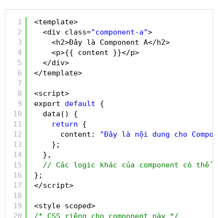
1
<template>
2
<div class=
"component-a"
>
3
<h2>Đây là Component A</h2>
4
<p>{{ content }}</p>
5
</div>
6
</template>
7
8
<script>
9
export 
default
{
10
data() {
11
return
{
12
content: 
"Đây là nội dung cho Compon
13
};
14
},
15
// Các logic khác của component có thể đ
16
};
17
</script>
18
19
<style scoped>
20
/* CSS riêng cho component này */