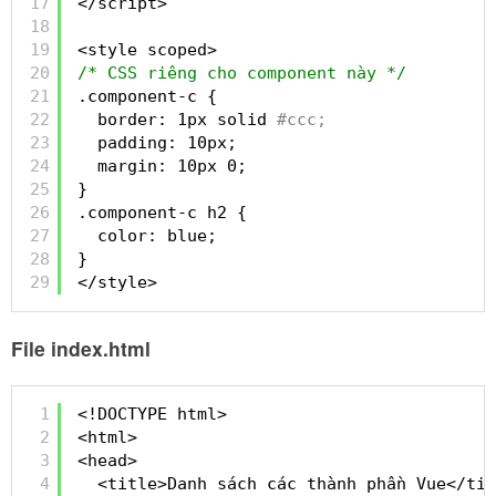
17
</script>
18
19
<style scoped>
20
/* CSS riêng cho component này */
21
.component-c {
22
border: 1px solid
#ccc;
23
padding: 10px;
24
margin: 10px 0;
25
}
26
.component-c h2 {
27
color: blue;
28
}
29
</style>
File index.html
1
<!DOCTYPE html>
2
<html>
3
<head>
4
<title>Danh sách các thành phần Vue</tit