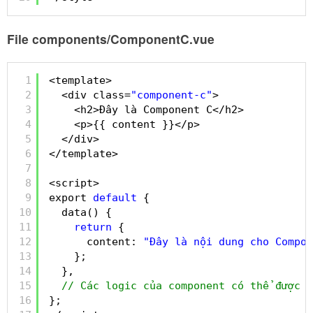
File components/ComponentC.vue
1
<template>
2
<div class=
"component-c"
>
3
<h2>Đây là Component C</h2>
4
<p>{{ content }}</p>
5
</div>
6
</template>
7
8
<script>
9
export 
default
{
10
data() {
11
return
{
12
content: 
"Đây là nội dung cho Compon
13
};
14
},
15
// Các logic của component có thể được t
16
};