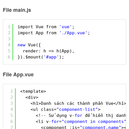
File main.js
1
import Vue from 
'vue'
;
2
import App from 
'./App.vue'
;
3
4
new
Vue({
5
render: h => h(App),
6
}).$mount(
'#app'
);
File App.vue
1
<template>
2
<div>
3
<h1>Danh sách các thành phần Vue</h1>
4
<ul class=
"component-list"
>
5
<!-- Sử dụng v-
for
để hiển thị danh 
6
<li v-
for
=
"component in components"
7
<component :is=
"component.name"
></