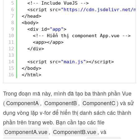
5
<!-- Include VueJS -->
6
<script src=
"
https://cdn.jsdelivr.net/np
7
</head>
8
<body>
9
<div id=
"app"
>
10
<!-- Hiển thị component App.vue -->
11
<app></app>
12
</div>
13
14
<script src=
"main.js"
></script>
15
</body>
16
</html>
Trong đoạn mã này, mình đã tạo ba thành phần Vue
(
ComponentA
,
ComponentB
,
ComponentC
) và sử
dụng vòng lặp v-for để hiển thị danh sách các thành
phần trên trang web. Bạn cần tạo các file
ComponentA.vue
,
ComponentB.vue
, và