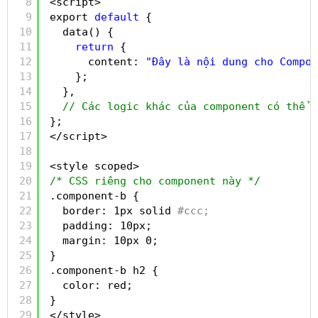
8
<script>
9
export 
default
{
10
data() {
11
return
{
12
content: 
"Đây là nội dung cho Compon
13
};
14
},
15
// Các logic khác của component có thể đ
16
};
17
</script>
18
19
<style scoped>
20
/* CSS riêng cho component này */
21
.component-b {
22
border: 1px solid
#ccc;
23
padding: 10px;
24
margin: 10px 0;
25
}
26
.component-b h2 {
27
color: red;
28
}
29
</style>