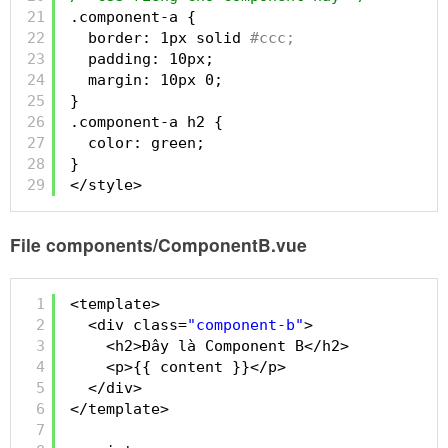
21
.component-a {
22
border: 1px solid
#ccc;
23
padding: 10px;
24
margin: 10px 0;
25
}
26
.component-a h2 {
27
color: green;
28
}
29
</style>
File components/ComponentB.vue
1
<template>
2
<div class=
"component-b"
>
3
<h2>Đây là Component B</h2>
4
<p>{{ content }}</p>
5
</div>
6
</template>
7