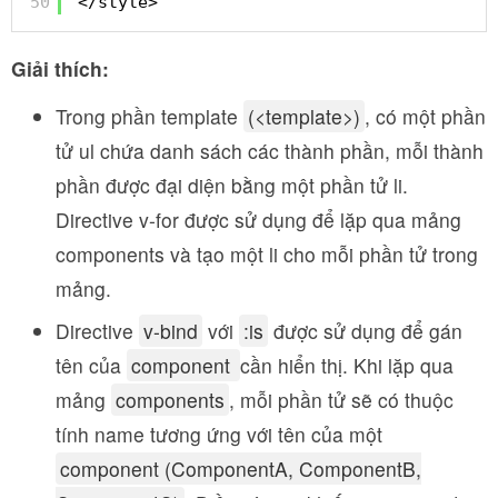
50
</style>
Giải thích:
Trong phần template
(<template>)
, có một phần
tử ul chứa danh sách các thành phần, mỗi thành
phần được đại diện bằng một phần tử li.
Directive v-for được sử dụng để lặp qua mảng
components và tạo một li cho mỗi phần tử trong
mảng.
Directive
v-bind
với
:is
được sử dụng để gán
tên của
component
cần hiển thị. Khi lặp qua
mảng
components
, mỗi phần tử sẽ có thuộc
tính name tương ứng với tên của một
component (ComponentA, ComponentB,