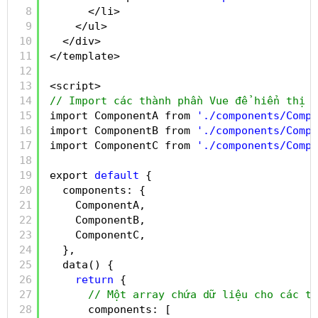
8
</li>
9
</ul>
10
</div>
11
</template>
12
13
<script>
14
// Import các thành phần Vue để hiển thị
15
import ComponentA from 
'./components/Compo
16
import ComponentB from 
'./components/Compo
17
import ComponentC from 
'./components/Compo
18
19
export 
default
{
20
components: {
21
ComponentA,
22
ComponentB,
23
ComponentC,
24
},
25
data() {
26
return
{
27
// Một array chứa dữ liệu cho các th
28
components: [