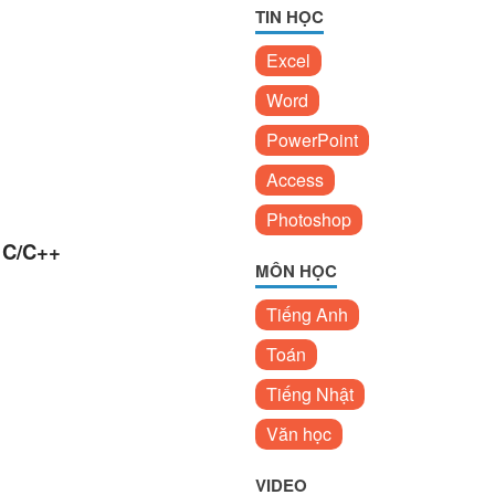
TIN HỌC
Excel
Word
PowerPoint
Access
Photoshop
g C/C++
MÔN HỌC
Tiếng Anh
Toán
Tiếng Nhật
Văn học
VIDEO