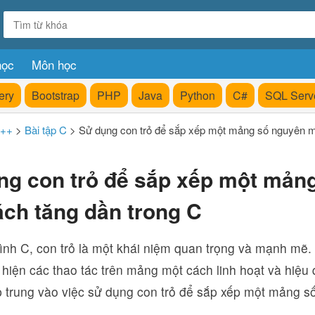
học
Môn học
ery
Bootstrap
PHP
Java
Python
C#
SQL Serv
C++
>
Bài tập C
>
Sử dụng con trỏ để sắp xếp một mảng số nguyên m
ng con trỏ để sắp xếp một mản
ch tăng dần trong C
rình C, con trỏ là một khái niệm quan trọng và mạnh mẽ.
 hiện các thao tác trên mảng một cách linh hoạt và hiệu 
p trung vào việc sử dụng con trỏ để sắp xếp một mảng s