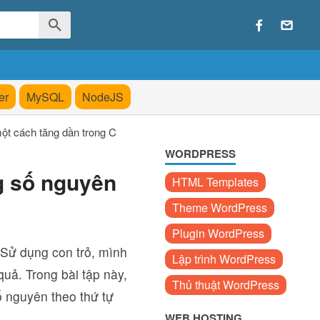
er
MySQL
NodeJS
ột cách tăng dần trong C
WORDPRESS
g số nguyên
HTML Templates
Theme WordPress
Plugin WordPress
 Sử dụng con trỏ, mình
Lập trình WordPress
quả. Trong bài tập này,
Thủ thuật WordPress
ố nguyên theo thứ tự
WEB HOSTING