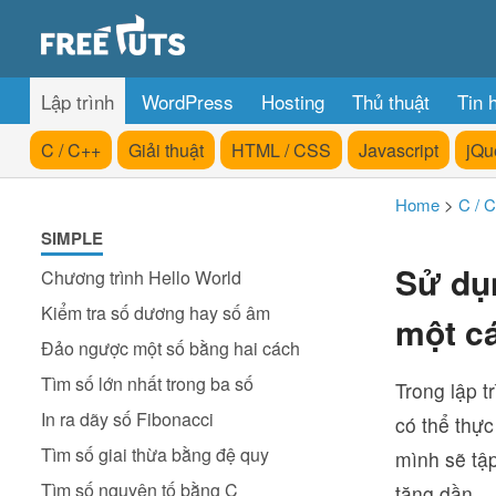
Lập trình
WordPress
Hosting
Thủ thuật
Tin 
C / C++
Giải thuật
HTML / CSS
Javascript
jQu
Home
>
C / 
SIMPLE
Sử dụ
Chương trình Hello World
Kiểm tra số dương hay số âm
một cá
Đảo ngược một số bằng hai cách
Tìm số lớn nhất trong ba số
Trong lập t
In ra dãy số Fibonacci
có thể thực
Tìm số giai thừa bằng đệ quy
mình sẽ tậ
Tìm số nguyên tố bằng C
tăng dần.