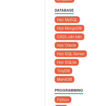
DATABASE
Học MySQL
Học MongoDB
CSDL căn bản
Học Oracle
Học SQL Server
Học SQLite
TinyDB
MariaDB
PROGRAMMING
Python