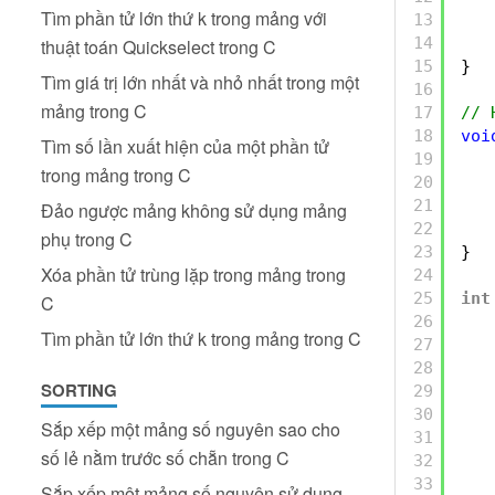
Tìm phần tử lớn thứ k trong mảng với
13
14
thuật toán Quickselect trong C
15
}
Tìm giá trị lớn nhất và nhỏ nhất trong một
16
mảng trong C
17
// 
18
voi
Tìm số lần xuất hiện của một phần tử
19
trong mảng trong C
20
21
Đảo ngược mảng không sử dụng mảng
22
phụ trong C
23
}
Xóa phần tử trùng lặp trong mảng trong
24
25
int
C
26
Tìm phần tử lớn thứ k trong mảng trong C
27
28
SORTING
29
30
Sắp xếp một mảng số nguyên sao cho
31
số lẻ nằm trước số chẵn trong C
32
33
Sắp xếp một mảng số nguyên sử dụng