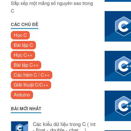
Sắp xếp một mảng số nguyên sao trong
C
CÁC CHỦ ĐỀ
Học C
Bài tập C
Học C++
Bài tập C++
Các hàm C / C++
Giải thuật C/C++
Arduino
BÀI MỚI NHẤT
Các kiểu dữ liệu trong C ( int
- float - double - char ...)