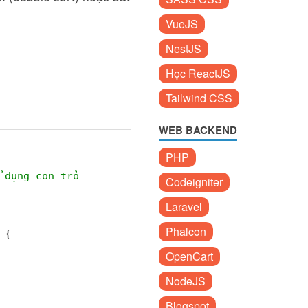
VueJS
NestJS
Học ReactJS
Tailwind CSS
WEB BACKEND
PHP
 dụng con trỏ
Codeigniter
Laravel
Phalcon
 {
OpenCart
NodeJS
Blogspot