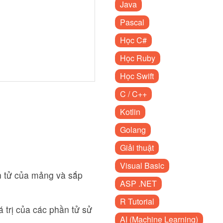
Java
Pascal
Học C#
Học Ruby
Học Swift
C / C++
Kotlin
Golang
Giải thuật
Visual Basic
n tử của mảng và sắp
ASP .NET
R Tutorial
 trị của các phần tử sử
AI (Machine Learning)