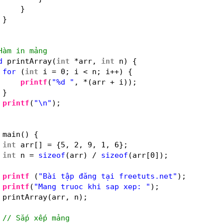
}
}
Hàm in mảng
d
printArray(
int
*arr, 
int
n) {
for
(
int
i = 0; i < n; i++) {
printf
(
"%d "
, *(arr + i));
}
printf
(
"\n"
);
main() {
int
arr[] = {5, 2, 9, 1, 6};
int
n = 
sizeof
(arr) / 
sizeof
(arr[0]);
printf
(
"Bài tập đăng tại freetuts.net"
);
printf
(
"Mang truoc khi sap xep: "
);
printArray(arr, n);
// Sắp xếp mảng