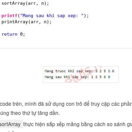
sortArray(arr, n);
printf
(
"Mang sau khi sap xep: "
);
printArray(arr, n);
return
0;
code trên, mình đã sử dụng con trỏ để truy cập các phầ
úng theo thứ tự tăng dần.
sortArray
thực hiện sắp xếp mảng bằng cách so sánh giá