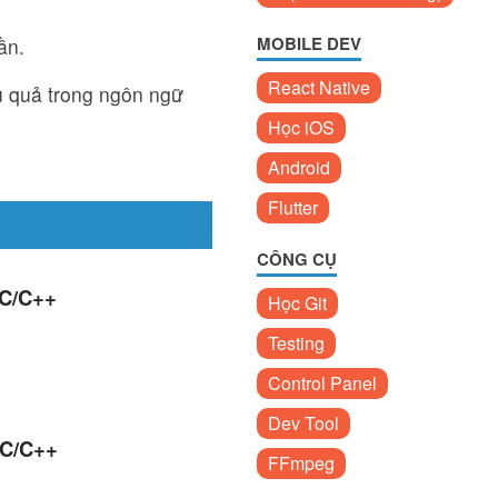
MOBILE DEV
ần.
React Native
u quả trong ngôn ngữ
Học iOS
Android
Flutter
CÔNG CỤ
 C/C++
Học Git
Testing
Control Panel
Dev Tool
 C/C++
FFmpeg