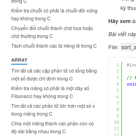
trong C
kỳ thu
Kiểm tra chuỗi có phải là chuỗi đối xứng
hay không trong C
Hãy xem cá
Chuyển đổi chuỗi thành chữ hoa hoặc
Bài viết này
chữ thường trong C
Tách chuỗi thành các từ riêng lẻ trong C
File:
sort_
ARRAY
1
#in
Tìm tất cả các cặp phần tử có tổng bằng
2
3
// 
một số được chỉ định trong C
4
voi
Kiểm tra mảng có phải là một dãy số
5
Fibonacci hay không trong C
6
7
Tìm tất cả các phần tử lớn hơn một số x
8
trong mảng trong C
9
10
Chia một mảng thành các phần con có
11
độ dài bằng nhau trong C
12