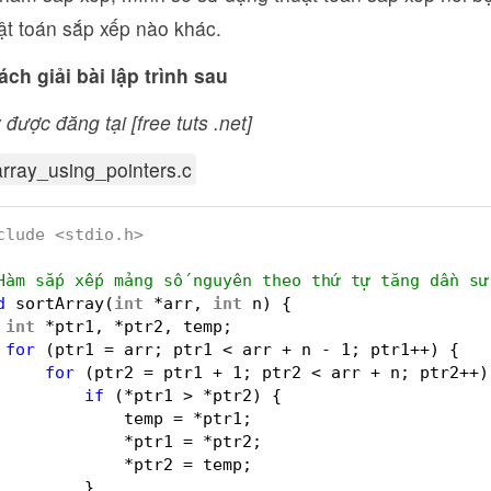
ật toán sắp xếp nào khác.
ch giải bài lập trình sau
 được đăng tại [free tuts .net]
array_using_pointers.c
clude <stdio.h>
Hàm sắp xếp mảng số nguyên theo thứ tự tăng dần sử
d
sortArray(
int
*arr, 
int
n) {
int
*ptr1, *ptr2, temp;
for
(ptr1 = arr; ptr1 < arr + n - 1; ptr1++) {
for
(ptr2 = ptr1 + 1; ptr2 < arr + n; ptr2++)
if
(*ptr1 > *ptr2) {
temp = *ptr1;
*ptr1 = *ptr2;
*ptr2 = temp;
}