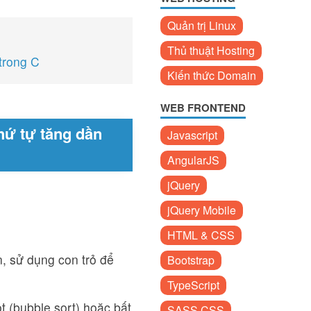
Quản trị Linux
Thủ thuật Hosting
trong C
Kiến thức Domain
WEB FRONTEND
hứ tự tăng dần
Javascript
AngularJS
jQuery
jQuery Mobile
HTML & CSS
, sử dụng con trỏ để
Bootstrap
TypeScript
t (bubble sort) hoặc bất
SASS CSS