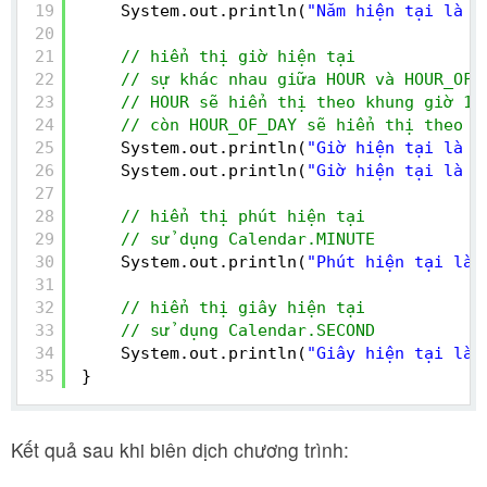
19
System.out.println(
"Năm hiện tại là "
20
21
// hiển thị giờ hiện tại
22
// sự khác nhau giữa HOUR và HOUR_OF_
23
// HOUR sẽ hiển thị theo khung giờ 12
24
// còn HOUR_OF_DAY sẽ hiển thị theo k
25
System.out.println(
"Giờ hiện tại là "
26
System.out.println(
"Giờ hiện tại là "
27
28
// hiển thị phút hiện tại
29
// sử dụng Calendar.MINUTE
30
System.out.println(
"Phút hiện tại là 
31
32
// hiển thị giây hiện tại
33
// sử dụng Calendar.SECOND
34
System.out.println(
"Giây hiện tại là 
35
}
Kết quả sau khi biên dịch chương trình: