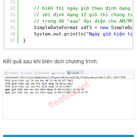
31
32
// hiển thị ngày giờ theo định dạng 1
33
// với định dạng 12 giờ thì chúng ta 
34
// trong đó "aaa" đại diện cho AM/PM
35
SimpleDateFormat sdf3 = 
new
SimpleDat
36
System.out.println(
"Ngày giờ hiện tại
37
}
Kết quả sau khi biên dịch chương trình: