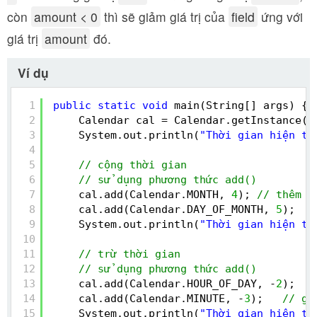
còn
amount < 0
thì sẽ giảm giá trị của
field
ứng với
giá trị
amount
đó.
Ví dụ
1
public
static
void
main(String[] args) {
2
Calendar cal = Calendar.getInstance()
3
System.out.println(
"Thời gian hiện tạ
4
5
// cộng thời gian
6
// sử dụng phương thức add()
7
cal.add(Calendar.MONTH, 
4
); 
// thêm 4
8
cal.add(Calendar.DAY_OF_MONTH, 
5
);  
/
9
System.out.println(
"Thời gian hiện tạ
10
11
// trừ thời gian
12
// sử dụng phương thức add()
13
cal.add(Calendar.HOUR_OF_DAY, -
2
);  
/
14
cal.add(Calendar.MINUTE, -
3
);   
// gi
15
System.out.println(
"Thời gian hiện tạ