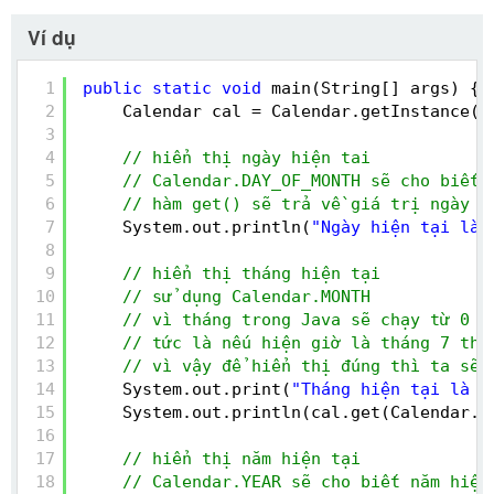
Ví dụ
1
public
static
void
main(String[] args) {
2
Calendar cal = Calendar.getInstance()
3
4
// hiển thị ngày hiện tai
5
// Calendar.DAY_OF_MONTH sẽ cho biết 
6
// hàm get() sẽ trả về giá trị ngày h
7
System.out.println(
"Ngày hiện tại là 
8
9
// hiển thị tháng hiện tại
10
// sử dụng Calendar.MONTH
11
// vì tháng trong Java sẽ chạy từ 0 đ
12
// tức là nếu hiện giờ là tháng 7 thì
13
// vì vậy để hiển thị đúng thì ta sẽ 
14
System.out.print(
"Tháng hiện tại là "
15
System.out.println(cal.get(Calendar.M
16
17
// hiển thị năm hiện tại
18
// Calendar.YEAR sẽ cho biết năm hiện