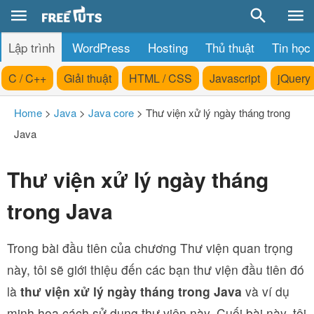
Lập trình
WordPress
Hosting
Thủ thuật
Tin học
C / C++
Giải thuật
HTML / CSS
Javascript
jQuery
Home
>
Java
>
Java core
>
Thư viện xử lý ngày tháng trong
Java
Thư viện xử lý ngày tháng
trong Java
Trong bài đầu tiên của chương Thư viện quan trọng
này, tôi sẽ giới thiệu đến các bạn thư viện đầu tiên đó
là
thư viện xử lý ngày tháng trong Java
và ví dụ
minh họa cách sử dụng thư viện này. Cuối bài này, tôi