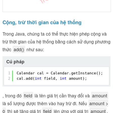
Cộng, trừ thời gian của hệ thống
Trong Java, chúng ta có thể thực hiện phép cộng và
trừ thời gian của hệ thống bằng cách sử dụng phương
thức
add()
như sau:
Cú pháp
1
Calendar cal = Calendar.getInstance();
2
cal.add(
int
field, 
int
amount);
, trong đó
field
là tên giá trị cần thay đổi và
amount
là số lượng được thêm vào hay trừ đi. Nếu
amount >
0
thì sẽ tăng giá trị
field
lên ứng với giá trị
amount
,