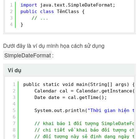
1
import
java.text.SimpleDateFormat;
2
public
class
TênClass {
3
// ...
4
}
Dưới đây là ví dụ minh họa cách sử dụng
SimpleDateFormat
:
Ví dụ
1
public static void main(String[] args) {
2
Calendar cal = Calendar.getInstance()
3
Date date = cal.getTime();
4
5
System.out.println(
"Thời gian hiện tạ
6
7
// khai báo 1 đối tượng SimpleDateFor
8
// chi tiết về khai báo đối tượng chú
9
// đối tượng này sẽ định dạng ngày th