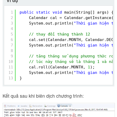
Ví dụ
1
public
static
void
main(String[] args) {
2
Calendar cal = Calendar.getInstance()
3
System.out.println(
"Thời gian hiện tạ
4
5
// thay đổi tháng thành 12
6
cal.set(Calendar.MONTH, Calendar.DECE
7
System.out.println(
"Thời gian hiện tạ
8
9
// tăng tháng sử dụng phương thức rol
10
// lúc này tháng sẽ là tháng 1 và năm
11
cal.roll(Calendar.MONTH, 
1
);
12
System.out.println(
"Thời gian hiện tạ
13
}
Kết quả sau khi biên dịch chương trình: