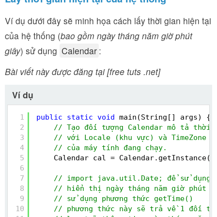
Ví dụ dưới đây sẽ minh họa cách lấy thời gian hiện tại
của hệ thống (
bao gồm ngày tháng năm giờ phút
giây
) sử dụng
Calendar
:
Bài viết này được đăng tại [free tuts .net]
Ví dụ
1
public
static
void
main(String[] args) {
2
// Tạo đối tượng Calendar mô tả thời 
3
// với Locale (khu vực) và TimeZone (
4
// của máy tính đang chạy.
5
Calendar cal = Calendar.getInstance()
6
7
// import java.util.Date; để sử dụng 
8
// hiển thị ngày tháng năm giờ phút g
9
// sử dụng phương thức getTime()
10
// phương thức này sẽ trả về 1 đối tư