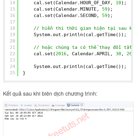
14
cal.set(Calendar.HOUR_OF_DAY, 
10
);
15
cal.set(Calendar.MINUTE, 
59
);
16
cal.set(Calendar.SECOND, 
59
);
17
18
// hiển thi thời gian hiện tại sau kh
19
System.out.println(cal.getTime());  
20
21
// hoặc chúng ta có thể thay đổi tất 
22
cal.set(
2016
, Calendar.APRIL, 
30
, 
20
,
23
24
System.out.println(cal.getTime());  
25
}
Kết quả sau khi biên dịch chương trình: