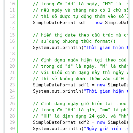
10
// trong đó "dd" là ngày, "MM" là thá
11
// nếu ngày và tháng nào có 1 chữ số 
12
// thì sẽ được tự động thêm vào số 0 
13
SimpleDateFormat sdf = 
new
SimpleDate
14
15
// hiển thị date theo cấu trúc mà chú
16
// sử dụng phương thức format()
17
System.out.println(
"Thời gian hiện tạ
18
19
// định dạng ngày hiện tại theo cấu t
20
// trong đó "d" là ngày, "M" là tháng
21
// với kiểu định dạng này thì ngày và
22
// thì sẽ không được thêm vào số 0 đằ
23
SimpleDateFormat sdf1 = 
new
SimpleDat
24
System.out.println(
"Thời gian hiện tạ
25
26
// định dạng ngày giờ hiện tại theo c
27
// trong đó "HH" là giờ, "mm" là phút
28
// "HH" là định dạng 24 giờ, và "hh" 
29
SimpleDateFormat sdf2 = 
new
SimpleDat
30
System.out.println(
"Ngày giờ hiện tại