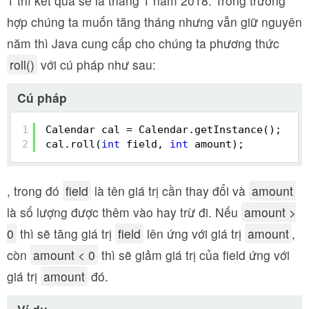
1 thì kết quả sẽ là tháng 1 năm 2018. Trong trường
hợp chúng ta muốn tăng tháng nhưng vẫn giữ nguyên
năm thì Java cung cấp cho chúng ta phương thức
roll()
với cú pháp như sau:
Cú pháp
1
Calendar cal = Calendar.getInstance();
2
cal.roll(
int
field, 
int
amount);
, trong đó
field
là tên giá trị cần thay đổi và
amount
là số lượng được thêm vào hay trừ đi. Nếu
amount >
0
thì sẽ tăng giá trị
field
lên ứng với giá trị
amount
,
còn
amount < 0
thì sẽ giảm giá trị của field ứng với
giá trị
amount
đó.