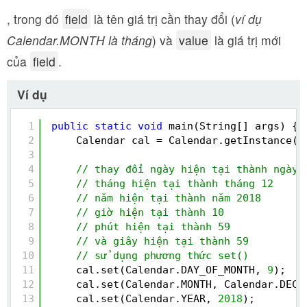
, trong đó
field
là tên giá trị cần thay đổi (
ví dụ
Calendar.MONTH là tháng
) và
value
là giá trị mới
của
field
.
Ví dụ
1
public
static
void
main(String[] args) {
2
Calendar cal = Calendar.getInstance()
3
4
// thay đổi ngày hiện tại thành ngày 
5
// tháng hiện tại thành tháng 12 
6
// năm hiện tại thành năm 2018
7
// giờ hiện tại thành 10
8
// phút hiện tại thành 59
9
// và giây hiện tại thành 59
10
// sử dụng phương thức set()
11
cal.set(Calendar.DAY_OF_MONTH, 
9
);
12
cal.set(Calendar.MONTH, Calendar.DECE
13
cal.set(Calendar.YEAR, 
2018
);