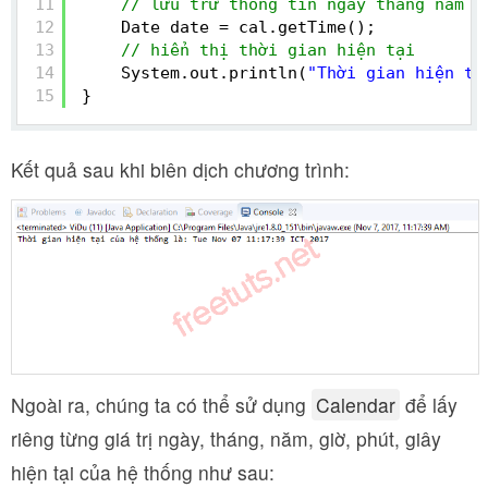
11
// lưu trữ thông tin ngày tháng năm g
12
Date date = cal.getTime();
13
// hiển thị thời gian hiện tại
14
System.out.println(
"Thời gian hiện tạ
15
}
Kết quả sau khi biên dịch chương trình:
Ngoài ra, chúng ta có thể sử dụng
Calendar
để lấy
riêng từng giá trị ngày, tháng, năm, giờ, phút, giây
hiện tại của hệ thống như sau: