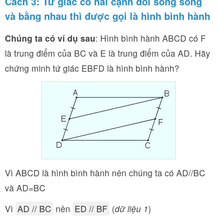
Cách 3: Tứ giác có hai cạnh đối song song
và bằng nhau thì được gọi là hình bình hành
Chúng ta có ví dụ sau
: Hình bình hành ABCD có F
là trung điểm của BC và E là trung điểm của AD. Hãy
chứng minh tứ giác EBFD là hình bình hành?
Vì ABCD là hình bình hành nên chúng ta có AD//BC
và AD=BC
Vì
AD // BC
nên
ED // BF
(
dữ liệu 1
)