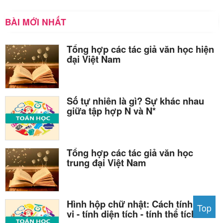
BÀI MỚI NHẤT
Tổng hợp các tác giả văn học hiện
đại Việt Nam
Số tự nhiên là gì? Sự khác nhau
giữa tập hợp N và N*
Tổng hợp các tác giả văn học
trung đại Việt Nam
Hình hộp chữ nhật: Cách tính chu
Top
vi - tính diện tích - tính thể tích