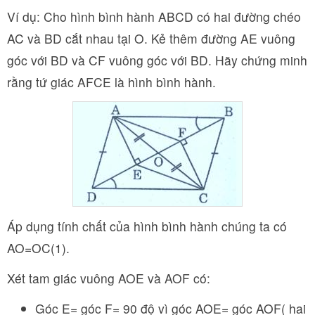
Ví dụ: Cho hình bình hành ABCD có hai đường chéo
AC và BD cắt nhau tại O. Kẻ thêm đường AE vuông
góc với BD và CF vuông góc với BD. Hãy chứng minh
rằng tứ giác AFCE là hình bình hành.
Áp dụng tính chất của hình bình hành chúng ta có
AO=OC(1).
Xét tam giác vuông AOE và AOF có:
Góc E= góc F= 90 độ vì góc AOE= góc AOF( hai