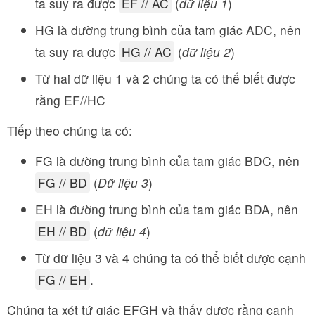
ta suy ra được
EF // AC
(
dữ liệu 1
)
HG là đường trung bình của tam giác ADC, nên
ta suy ra được
HG // AC
(
dữ liệu 2
)
Từ hai dữ liệu 1 và 2 chúng ta có thể biết được
rằng EF//HC
Tiếp theo chúng ta có:
FG là đường trung bình của tam giác BDC, nên
FG // BD
(
Dữ liệu 3
)
EH là đường trung bình của tam giác BDA, nên
EH // BD
(
dữ liệu 4
)
Từ dữ liệu 3 và 4 chúng ta có thể biết được cạnh
FG // EH
.
Chúng ta xét tứ giác EFGH và thấy được rằng cạnh