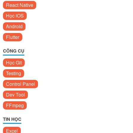
React Native
Học iOS
Android
Flutter
CÔNG CỤ
Học Git
Testing
Control Panel
Dev Tool
FFmpeg
TIN HỌC
Excel