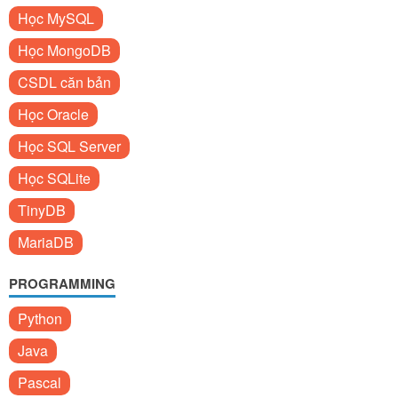
Học MySQL
Học MongoDB
CSDL căn bản
Học Oracle
Học SQL Server
Học SQLite
TinyDB
MariaDB
PROGRAMMING
Python
Java
Pascal