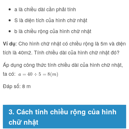
a là chiều dài cần phải tính
S là diện tích của hình chữ nhật
b là chiều rộng của hình chữ nhật
Ví dụ
: Cho hình chữ nhật có chiều rộng là 5m và diện
tích là 40m2. Tính chiều dài của hình chữ nhật đó?
Áp dụng công thức tính chiều dài của hình chữ nhật,
ta có:
a
=
40
÷
5
=
8
(
m
)
=
40
÷
5
=
8
(
)
a
m
Đáp số: 8 m
3. Cách tính chiều rộng của hình
chữ nhật