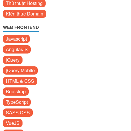
Thủ thuật Hosting
Kiến thức Domain
WEB FRONTEND
Javascript
AngularJS
jQuery
jQuery Mobile
HTML & CSS
Bootstrap
TypeScript
SASS CSS
VueJS