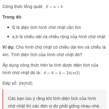
Công thức tổng quát:
S
=
a
×
b
=
×
S
a
b
Trong đó
:
S là diện tích hình chữ nhật cần tìm
a,b là chiều dài và chiều rộng của hình chữ nhật
Ví dụ:
Cho hình chữ nhật có chiều dài 6m và chiều là
4m. Tính diện tích của hình chữ nhật đó?
Áp dụng công thức trên ta tính được diện tích của
hình chữ nhật đó là:
S
=
6
×
4
=
24
(
m
2
)
=
6
×
4
=
24
(
2
)
S
m
Đáp số: 24(m2)
Các bạn lưu ý rằng khi tính diện tích của hình
chữ nhật thì các đơn vị đo phải giống nhau nhé.