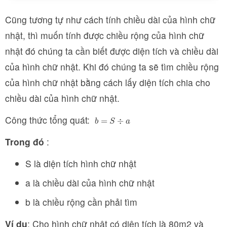
Cũng tương tự như cách tính chiều dài của hình chữ
nhật, thì muốn tính được chiều rộng của hình chữ
nhật đó chúng ta cần biết được diện tích và chiều dài
của hình chữ nhật. Khi đó chúng ta sẽ tìm chiều rộng
của hình chữ nhật bằng cách lấy diện tích chia cho
chiều dài của hình chữ nhật.
Công thức tổng quát:
b
=
S
÷
a
=
÷
b
S
a
Trong đó
:
S là diện tích hình chữ nhật
a là chiều dài của hình chữ nhật
b là chiều rộng cần phải tìm
Ví dụ
: Cho hình chữ nhật có diện tích là 80m2 và