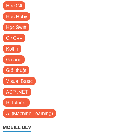
Học C#
Học Ruby
Học Swift
C / C++
Kotlin
Golang
Giải thuật
Visual Basic
ASP .NET
R Tutorial
AI (Machine Learning)
MOBILE DEV