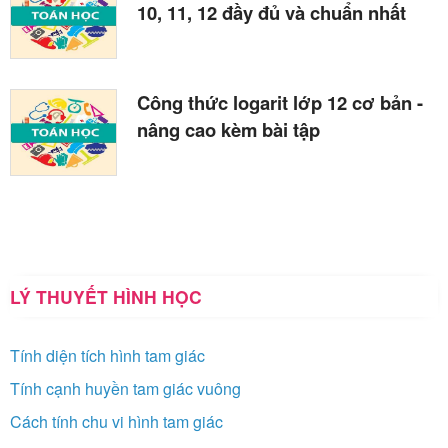
10, 11, 12 đầy đủ và chuẩn nhất
Công thức logarit lớp 12 cơ bản -
nâng cao kèm bài tập
LÝ THUYẾT HÌNH HỌC
Tính diện tích hình tam giác
Tính cạnh huyền tam giác vuông
Cách tính chu vi hình tam giác