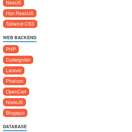
NestJS
Học ReactJS
Tailwind CSS
WEB BACKEND
PHP
Codeigniter
Laravel
Phalcon
OpenCart
NodeJS
Blogspot
DATABASE