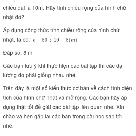
chiều dài là 10m. Hãy tính chiều rộng của hình chữ
nhật đó?
Áp dụng công thức tính chiều rộng của hình chữ
nhật, ta có:
b
=
80
÷
10
=
8
(
m
)
=
80
÷
10
=
8
(
)
b
m
Đáp số: 8 m
Các bạn lưu ý khi thực hiện các bài tập thì các đại
lượng đo phải giống nhau nhé.
Trên đây là một số kiến thức cơ bản về cách tính diện
tích của hình chữ nhật và mở rộng. Các bạn hãy áp
dụng thật tốt để giải các bài tập liên quan nhé. Xin
chào và hẹn gặp lại các bạn trong bài học sắp tới
nhé.