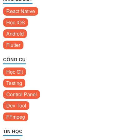
React Native
Học iOS
Android
Flutter
CÔNG CỤ
Học Git
Testing
Control Panel
Dev Tool
FFmpeg
TIN HỌC