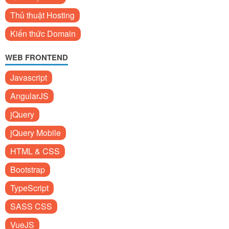
Thủ thuật Hosting
Kiến thức Domain
WEB FRONTEND
Javascript
AngularJS
jQuery
jQuery Mobile
HTML & CSS
Bootstrap
TypeScript
SASS CSS
VueJS