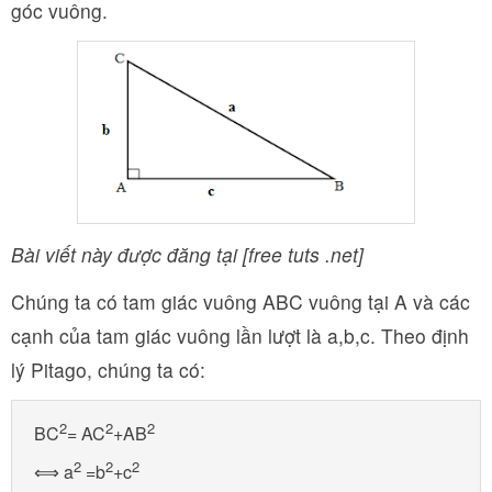
góc vuông.
Bài viết này được đăng tại [free tuts .net]
Chúng ta có tam giác vuông ABC vuông tại A và các
cạnh của tam giác vuông lần lượt là a,b,c. Theo định
lý Pitago, chúng ta có:
2
2
2
BC
= AC
+AB
2
2
2
⟺ a
 =b
+c