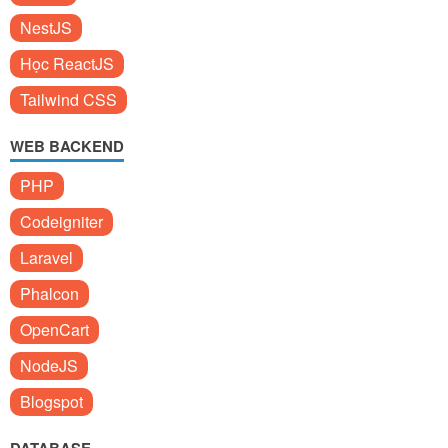
NestJS
Học ReactJS
Tailwind CSS
WEB BACKEND
PHP
Codeigniter
Laravel
Phalcon
OpenCart
NodeJS
Blogspot