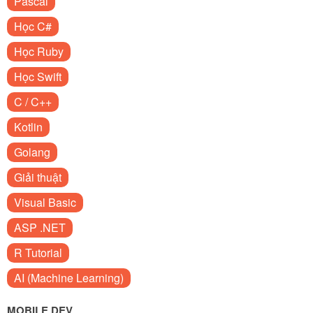
Pascal
Học C#
Học Ruby
Học Swift
C / C++
Kotlin
Golang
Giải thuật
Visual Basic
ASP .NET
R Tutorial
AI (Machine Learning)
MOBILE DEV