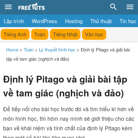
Lập trình
WordPress
Hosting
Thủ thuật
Tin học
Tiếng Anh
Toán
Tiếng Nhật
Văn học
Home
>
Toán
>
Lý thuyết hình học
>
Định lý Pitago và giải bài
tập về tam giác (nghịch và đảo)
Định lý Pitago và giải bài tập
về tam giác (nghịch và đảo)
Để tiếp nối cho bài học trước đó và tìm hiểu kĩ hơn về
môn hình học, thì hôm nay mình sẽ giới thiệu cho các
bạn về khái niệm và tính chất của định lý Pitago kèm
theo một số bài tập liên quan nhé.