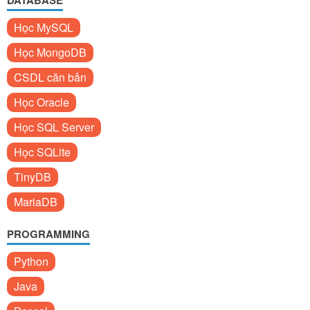
DATABASE
Học MySQL
Học MongoDB
CSDL căn bản
Học Oracle
Học SQL Server
Học SQLite
TinyDB
MariaDB
PROGRAMMING
Python
Java