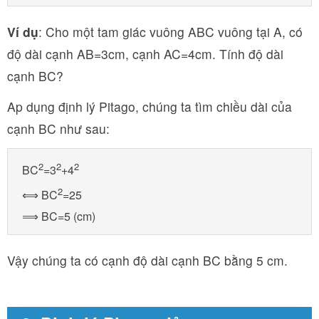
Ví dụ
: Cho một tam giác vuông ABC vuông tại A, có
độ dài cạnh AB=3cm, cạnh AC=4cm. Tính độ dài
cạnh BC?
Ap dụng định lý Pitago, chúng ta tìm chiều dài của
cạnh BC như sau:
2
2
2
BC
=3
+4
2
⟺ BC
=25

⟹ BC=5 (cm)
Vậy chúng ta có cạnh độ dài cạnh BC bằng 5 cm.