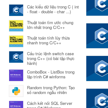
Các kiểu dữ liệu trong C ( int
- float - double - char ...)
Thuật toán tìm ước chung
lớn nhất trong C/C++
Thuật toán tính lũy thừa
nhanh trong C/C++
Cấu trúc lệnh switch case
trong C++ (có bài tập thực
hành)
ComboBox - ListBox trong
lập trình C# winforms
Random trong Python: Tạo
số random ngẫu nhiên
Cách kết nối SQL Server
trong C# Winforms