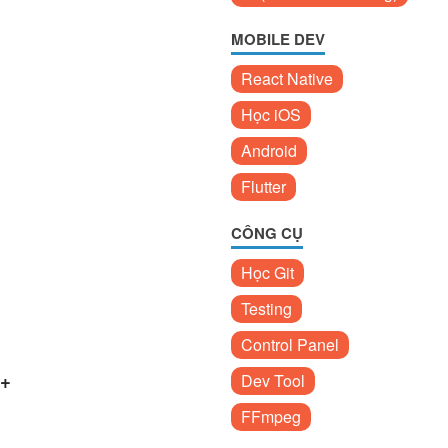
MOBILE DEV
React Native
Học iOS
Android
Flutter
CÔNG CỤ
Học Git
Testing
Control Panel
++
Dev Tool
FFmpeg