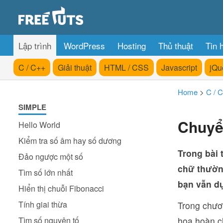
Lập trình
WordPress
Hosting
Thủ thuật
Tin 
C / C++
Giải thuật
HTML / CSS
Javascript
jQu
Home
>
C / 
SIMPLE
Chuyể
Hello World
Kiểm tra số âm hay số dương
Trong bài 
Đảo ngược một số
chữ thường
Tìm số lớn nhất
bạn vẫn dụ
Hiển thị chuỗi Fibonacci
Tính giai thừa
Trong chươ
Tìm số nguyên tố
hoa hoàn c