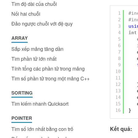
Tìm độ dài của chuỗi
Nối hai chuỗi
1
#in
2
#in
Đảo ngược chuỗi với đệ quy
3
usi
4
int
ARRAY
5
6
Sắp xếp mảng tăng dần
7
Tìm phần tử lớn nhất
8
9
Tính tổng các phần tử trong mảng
10
Tìm số phần tử trong một mảng C++
11
12
13
SORTING
14
Tìm kiếm nhanh Quicksort
15
16
}
POINTER
Kết quả:
Tìm số lớn nhất bằng con trỏ