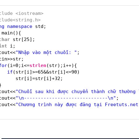
clude <iostream>
clude<string.h>
ng
namespace
std;
main(){
char
str[25];
int
i;
cout<<
"Nhập vào một chuỗi: "
;
cin>>str;
for
(i=0;i<=
strlen
(str);i++){
if
(str[i]>=65&&str[i]<=90)
str[i]=str[i]+32;
}
cout<<
"Chuỗi sau khi được chuyển thành chữ thường 
cout<<
"\n------------------------------\n"
;
cout<<
"Chương trình này được đăng tại Freetuts.net