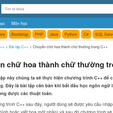
học
Môn học
ery
Bootstrap
PHP
Java
Python
C#
SQL Serv
C++
>
Bài tập C++
>
Chuyển chữ hoa thành chữ thường trong C++
n chữ hoa thành chữ thường t
tập này chúng ta sẽ thực hiện chương trình C++ để
. Đây là bài tập căn bản khi bắt đầu học ngôn ngữ l
ng được các thuật toán.
ng trình C++ sau đây, người dùng sẽ được yêu cầu nhập 
hỉnh hoặc viết hoa một phần) và sau đó chương trình sẽ