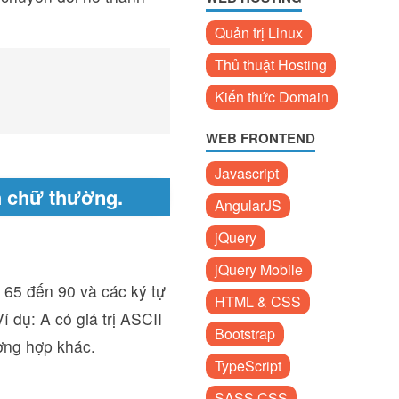
Quản trị Linux
Thủ thuật Hosting
Kiến thức Domain
WEB FRONTEND
Javascript
h chữ thường.
AngularJS
jQuery
jQuery Mobile
ừ 65 đến 90 và các ký tự
HTML & CSS
 dụ: A có giá trị ASCII
Bootstrap
ường hợp khác.
TypeScript
SASS CSS