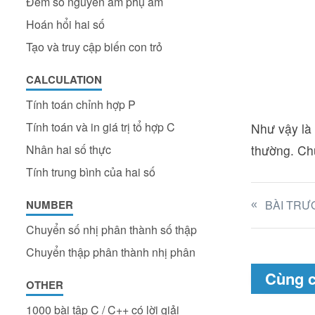
Đếm số nguyên âm phụ âm
Hoán hổi hai số
Tạo và truy cập biến con trỏ
CALCULATION
Tính toán chỉnh hợp P
Tính toán và in giá trị tổ hợp C
Như vậy là
Nhân hai số thực
thường. Chú
Tính trung bình của hai số
NUMBER
BÀI TRƯ
Chuyển số nhị phân thành số thập
Chuyển thập phân thành nhị phân
Cùng 
OTHER
1000 bài tập C / C++ có lời giải