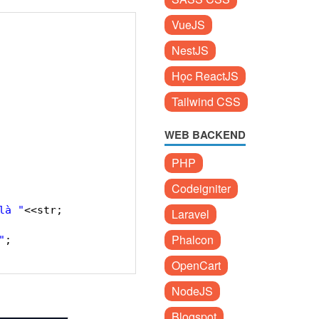
VueJS
NestJS
Học ReactJS
Tailwind CSS
WEB BACKEND
PHP
Codeigniter
là "
<<str;
Laravel
Phalcon
"
;
OpenCart
NodeJS
Blogspot