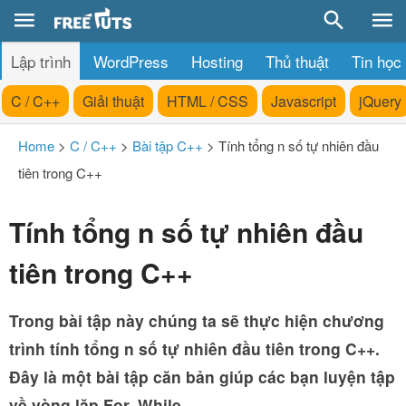
Lập trình
WordPress
Hosting
Thủ thuật
Tin học
C / C++
Giải thuật
HTML / CSS
Javascript
jQuery
Home
>
C / C++
>
Bài tập C++
>
Tính tổng n số tự nhiên đầu
tiên trong C++
Tính tổng n số tự nhiên đầu
tiên trong C++
Trong bài tập này chúng ta sẽ thực hiện chương
trình tính tổng n số tự nhiên đầu tiên trong C++.
Đây là một bài tập căn bản giúp các bạn luyện tập
về vòng lăp For, While.