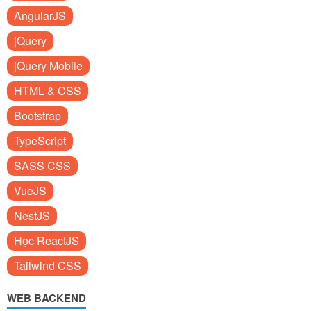
AngularJS
jQuery
jQuery Mobile
HTML & CSS
Bootstrap
TypeScript
SASS CSS
VueJS
NestJS
Học ReactJS
Tailwind CSS
WEB BACKEND