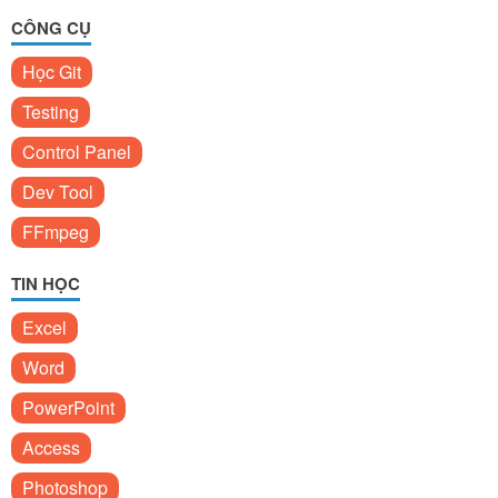
CÔNG CỤ
Học Git
Testing
Control Panel
Dev Tool
FFmpeg
TIN HỌC
Excel
Word
PowerPoint
Access
Photoshop