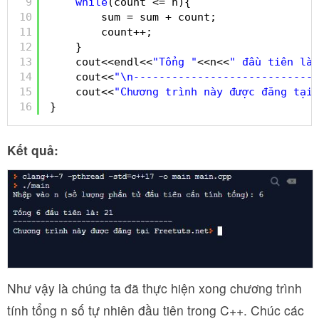
9
while
(count <= n){
10
sum = sum + count;
11
count++;
12
}
13
cout<<endl<<
"Tổng "
<<n<<
" đầu tiên là:
14
cout<<
"\n-----------------------------
15
cout<<
"Chương trình này được đăng tại 
16
}
Kết quả:
Như vậy là chúng ta đã thực hiện xong chương trình
tính tổng n số tự nhiên đầu tiên trong C++. Chúc các