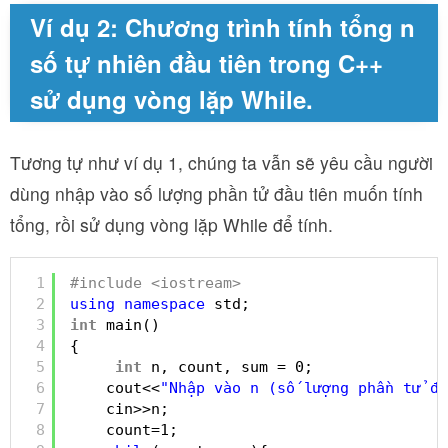
Ví dụ 2: Chương trình tính tổng n
số tự nhiên đầu tiên trong C++
sử dụng vòng lặp While.
Tương tự như ví dụ 1, chúng ta vẫn sẽ yêu cầu người
dùng nhập vào số lượng phần tử đầu tiên muốn tính
tổng, rồi sử dụng vòng lặp While để tính.
1
#include <iostream>
2
using
namespace
std;
3
int
main()
4
{
5
int
n, count, sum = 0;
6
cout<<
"Nhập vào n (số lượng phần tử đầ
7
cin>>n;
8
count=1;