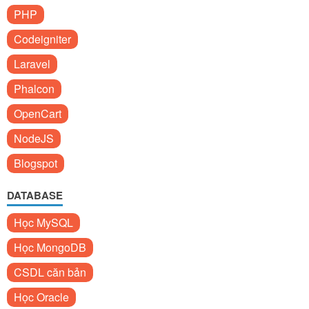
PHP
Codeigniter
Laravel
Phalcon
OpenCart
NodeJS
Blogspot
DATABASE
Học MySQL
Học MongoDB
CSDL căn bản
Học Oracle