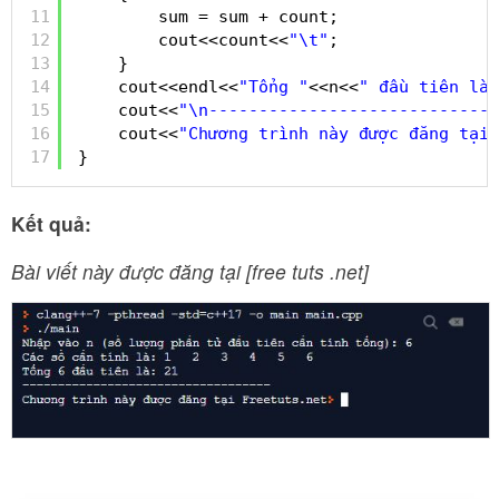
11
sum = sum + count;
12
cout<<count<<
"\t"
;
13
}
14
cout<<endl<<
"Tổng "
<<n<<
" đầu tiên là:
15
cout<<
"\n-----------------------------
16
cout<<
"Chương trình này được đăng tại 
17
}
Kết quả:
Bài viết này được đăng tại [free tuts .net]