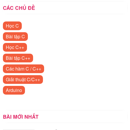
CÁC CHỦ ĐỀ
Học C
Bài tập C
Học C++
Bài tập C++
Các hàm C / C++
Giải thuật C/C++
Arduino
BÀI MỚI NHẤT