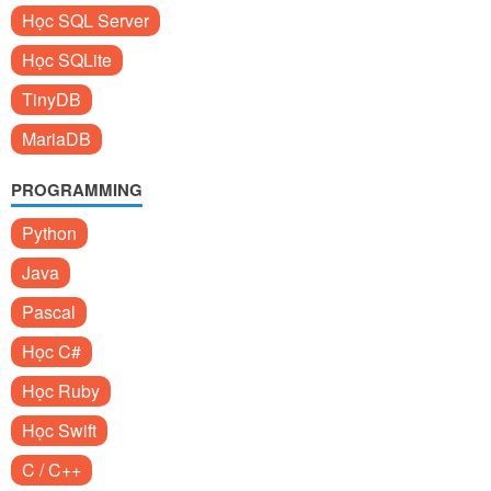
Học SQL Server
Học SQLite
TinyDB
MariaDB
PROGRAMMING
Python
Java
Pascal
Học C#
Học Ruby
Học Swift
C / C++