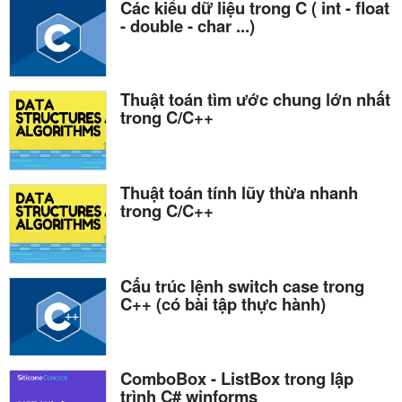
Các kiểu dữ liệu trong C ( int - float
- double - char ...)
Thuật toán tìm ước chung lớn nhất
trong C/C++
Thuật toán tính lũy thừa nhanh
trong C/C++
Cấu trúc lệnh switch case trong
C++ (có bài tập thực hành)
ComboBox - ListBox trong lập
trình C# winforms