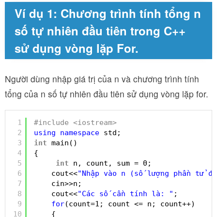
Ví dụ 1: Chương trình tính tổng n
số tự nhiên đầu tiên trong C++
sử dụng vòng lặp For.
Người dùng nhập giá trị của n và chương trình tính
tổng của n số tự nhiên đầu tiên sử dụng vòng lặp for.
1
#include <iostream>
2
using
namespace
std;
3
int
main()
4
{
5
int
n, count, sum = 0;
6
cout<<
"Nhập vào n (số lượng phần tử đầ
7
cin>>n;
8
cout<<
"Các số cần tính là: "
;
9
for
(count=1; count <= n; count++)
10
{