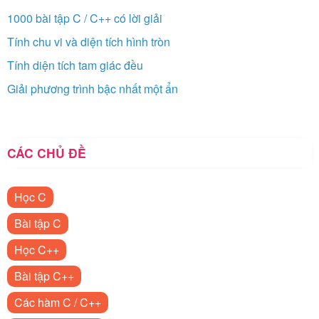
1000 bài tập C / C++ có lời giải
Tính chu vi và diện tích hình tròn
Tính diện tích tam giác đều
Giải phương trình bậc nhất một ẩn
CÁC CHỦ ĐỀ
Học C
Bài tập C
Học C++
Bài tập C++
Các hàm C / C++