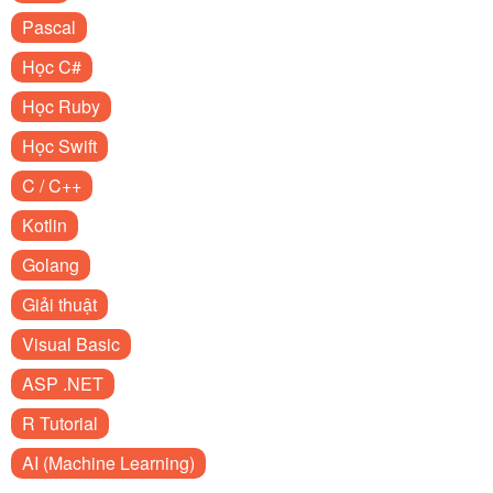
Pascal
Học C#
Học Ruby
Học Swift
C / C++
Kotlin
Golang
Giải thuật
Visual Basic
ASP .NET
R Tutorial
AI (Machine Learning)