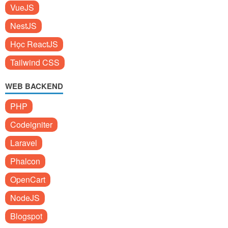
VueJS
NestJS
Học ReactJS
Tailwind CSS
WEB BACKEND
PHP
Codeigniter
Laravel
Phalcon
OpenCart
NodeJS
Blogspot