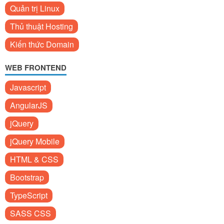
Quản trị Linux
Thủ thuật Hosting
Kiến thức Domain
WEB FRONTEND
Javascript
AngularJS
jQuery
jQuery Mobile
HTML & CSS
Bootstrap
TypeScript
SASS CSS