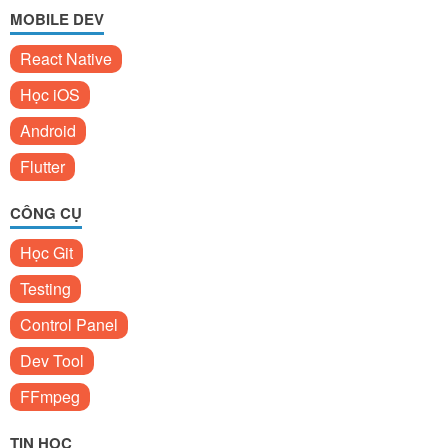
MOBILE DEV
React Native
Học iOS
Android
Flutter
CÔNG CỤ
Học Git
Testing
Control Panel
Dev Tool
FFmpeg
TIN HỌC