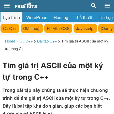
Lập trình
WordPress
Hosting
Thủ thuật
Tin học
C / C++
Giải thuật
HTML / CSS
Javascript
jQuery
Home
>
C / C++
>
Bài tập C++
>
Tìm giá trị ASCII của một ký
tự trong C++
Tìm giá trị ASCII của một ký
tự trong C++
Trong bài tập này chúng ta sẽ thực hiện chương
trình để tìm giá trị ASCII của một ký tự trong C++.
Đây là bài tập khá đơn giản, giúp các bạn biết
được giá trị ASCII là gì.