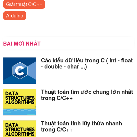
Giải thuật C/C++
Arduino
BÀI MỚI NHẤT
Các kiểu dữ liệu trong C ( int - float
- double - char ...)
Thuật toán tìm ước chung lớn nhất
trong C/C++
Thuật toán tính lũy thừa nhanh
trong C/C++