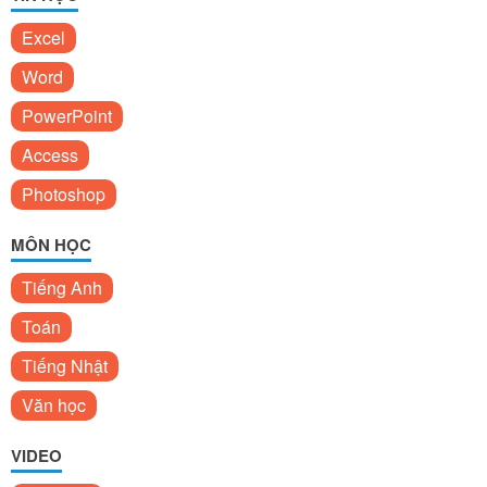
Excel
Word
PowerPoint
Access
Photoshop
MÔN HỌC
Tiếng Anh
Toán
Tiếng Nhật
Văn học
VIDEO