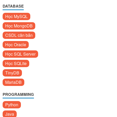
DATABASE
Học MySQL
Học MongoDB
CSDL căn bản
Học Oracle
Học SQL Server
Học SQLite
TinyDB
MariaDB
PROGRAMMING
Python
Java