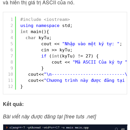
và hiển thị giá trị ASCII của nó.
1
#include <iostream>
2
using
namespace
std;
3
int
main(){
4
char
kyTu;
5
cout << 
"Nhập vào một ký tự: "
; 
6
cin >> kyTu;
7
if
(
int
(kyTu) != 27) {
8
cout << 
"Mã ASCII Của ký tự "
9
} 
10
cout<<
"\n----------------------------\n
11
cout<<
"Chương trình này được đăng tại F
12
}
Kết quả:
Bài viết này được đăng tại [free tuts .net]