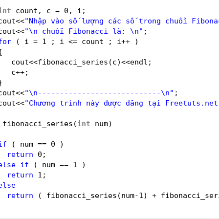
int
count, c = 0, i;
cout<<
"Nhập vào số lượng các số trong chuỗi Fibona
cout<<
"\n chuỗi Fibonacci là: \n"
;
for
( i = 1 ; i <= count ; i++ )
{
cout<<fibonacci_series(c)<<endl;
c++; 
}
cout<<
"\n----------------------------\n"
;
cout<<
"Chương trình này được đăng tại Freetuts.net
fibonacci_series(
int
num)
if
( num == 0 )
return
0;
else
if
( num == 1 )
return
1;
else
return
( fibonacci_series(num-1) + fibonacci_ser