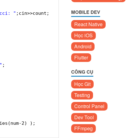
MOBILE DEV
cci: "
;cin>>count;
React Native
Học iOS
Android
Flutter
"
;
CÔNG CỤ
Học Git
Testing
Control Panel
Dev Tool
ies(num-2) );
FFmpeg