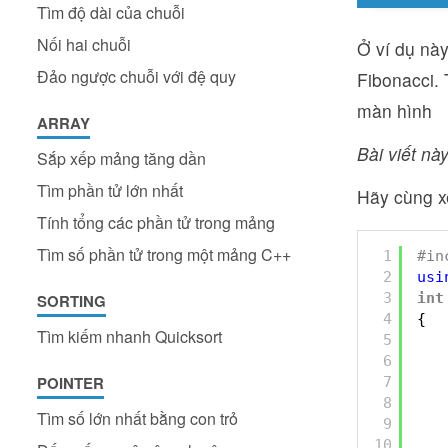
Tìm độ dài của chuỗi
Nối hai chuỗi
Ở ví dụ nà
Đảo ngược chuỗi với đệ quy
Fibonacci. 
màn hình
ARRAY
Bài viết này
Sắp xếp mảng tăng dần
Tìm phần tử lớn nhất
Hãy cùng x
Tính tổng các phần tử trong mảng
Tìm số phần tử trong một mảng C++
1
#in
2
usi
3
int
SORTING
4
{
Tìm kiếm nhanh Quicksort
5
6
POINTER
7
8
Tìm số lớn nhất bằng con trỏ
9
10