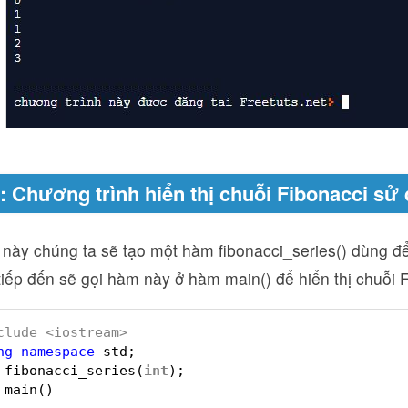
2: Chương trình hiển thị chuỗi Fibonacci sử
 này chúng ta sẽ tạo một hàm fibonacci_series() dùng đ
tiếp đến sẽ gọi hàm này ở hàm main() để hiển thị chuỗi 
clude <iostream>
ng
namespace
std;
fibonacci_series(
int
);
main()