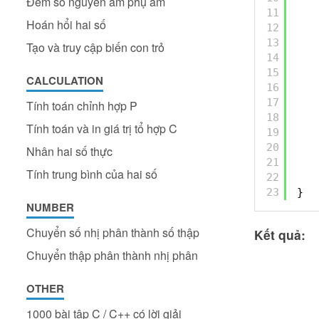
Đếm số nguyên âm phụ âm
11
Hoán hổi hai số
12
13
Tạo và truy cập biến con trỏ
14
15
CALCULATION
16
17
Tính toán chỉnh hợp P
18
Tính toán và in giá trị tổ hợp C
19
20
Nhân hai số thực
21
Tính trung bình của hai số
22
23
}
NUMBER
Chuyển số nhị phân thành số thập
Kết quả:
Chuyển thập phân thành nhị phân
OTHER
1000 bài tập C / C++ có lời giải