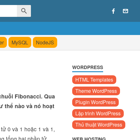
er
MySQL
NodeJS
WORDPRESS
HTML Templates
Theme WordPress
 chuỗi Fibonacci. Qua
Plugin WordPress
hư thể nào và nó hoạt
Lập trình WordPress
Thủ thuật WordPress
tử 0 và 1 hoặc 1 và 1,
ng tổng hai phần tử
WEB HOSTING