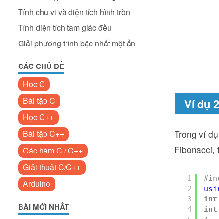
Tính chu vi và diện tích hình tròn
Tính diện tích tam giác đều
Giải phương trình bậc nhất một ẩn
CÁC CHỦ ĐỀ
Học C
Bài tập C
Ví dụ 
Học C++
Bài tập C++
Trong ví dụ
Fibonacci, 
Các hàm C / C++
Giải thuật C/C++
1
#in
Arduino
2
usi
3
int
BÀI MỚI NHẤT
4
int