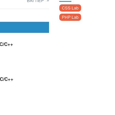
BÀI TIẾP
CSS Lab
PHP Lab
 C/C++
 C/C++