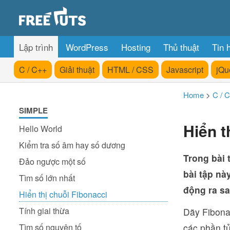
Lập trình
WordPress
Hosting
Thủ thuật
Tin 
C / C++
Giải thuật
HTML / CSS
Javascript
jQu
Home
>
C / 
SIMPLE
Hiển t
Hello World
Kiểm tra số âm hay số dương
Trong bài 
Đảo ngược một số
bài tập nà
Tìm số lớn nhất
động ra sa
Hiển thị chuỗi Fibonacci
Tính giai thừa
Dãy Fibonac
Tìm số nguyên tố
các phần tử