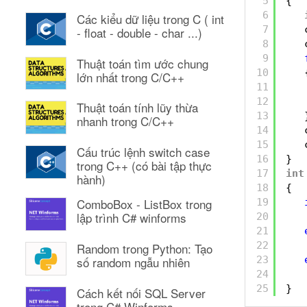
5
{
6
Các kiểu dữ liệu trong C ( int
7
- float - double - char ...)
8
9
Thuật toán tìm ước chung
10
lớn nhất trong C/C++
11
12
Thuật toán tính lũy thừa
13
nhanh trong C/C++
14
15
Cấu trúc lệnh switch case
16
}
trong C++ (có bài tập thực
17
int
hành)
18
{
ComboBox - ListBox trong
19
lập trình C# winforms
20
21
22
Random trong Python: Tạo
23
số random ngẫu nhiên
24
25
}
Cách kết nối SQL Server
trong C# Winforms