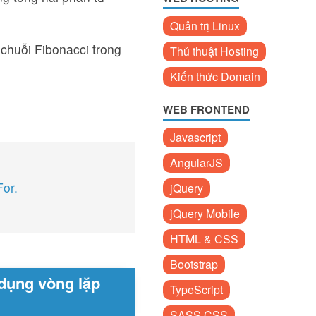
Quản trị Linux
 chuỗi Fibonacci trong
Thủ thuật Hosting
Kiến thức Domain
WEB FRONTEND
Javascript
AngularJS
For.
jQuery
jQuery Mobile
HTML & CSS
Bootstrap
 dụng vòng lặp
TypeScript
SASS CSS