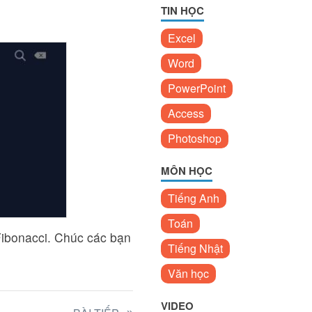
TIN HỌC
Excel
Word
PowerPoint
Access
Photoshop
MÔN HỌC
Tiếng Anh
Toán
 Fibonacci. Chúc các bạn
Tiếng Nhật
Văn học
VIDEO