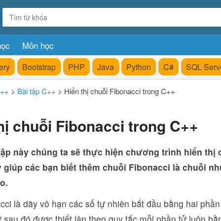
học
Môn học
ery
Bootstrap
PHP
Java
Python
C#
SQL Serv
C++
>
Bài tập C++
>
Hiển thị chuỗi Fibonacci trong C++
hị chuỗi Fibonacci trong C++
tập này chúng ta sẽ thực hiện chương trình hiển thị
y giúp các bạn biết thêm chuỗi Fibonacci là chuỗi n
o.
ci là dãy vô hạn các số tự nhiên bắt đầu bằng hai phần 
 sau đó được thiết lập theo quy tắc mỗi phần tử luôn bằ