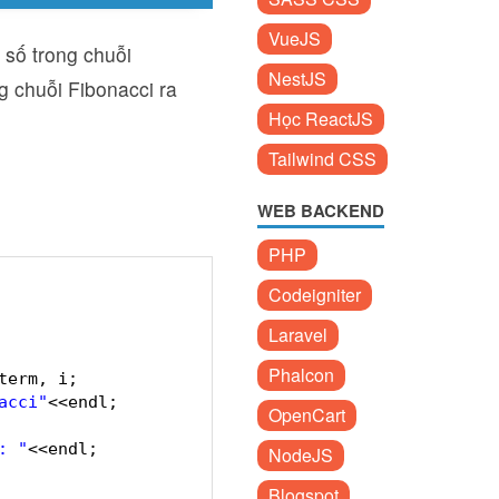
VueJS
 số trong chuỗi
NestJS
g chuỗi Fibonacci ra
Học ReactJS
Tailwind CSS
WEB BACKEND
PHP
Codeigniter
Laravel
Phalcon
term, i;
acci"
<<endl;
OpenCart
: "
<<endl;
NodeJS
Blogspot