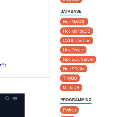
DATABASE
Học MySQL
Học MongoDB
CSDL căn bản
Học Oracle
Học SQL Server
t"
;
Học SQLite
TinyDB
MariaDB
PROGRAMMING
Python