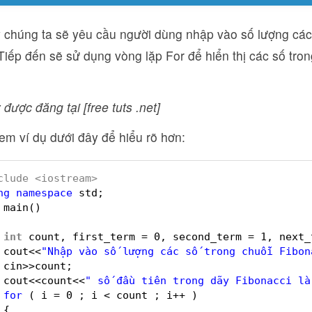
y chúng ta sẽ yêu cầu người dùng nhập vào số lượng các
Tiếp đến sẽ sử dụng vòng lặp For để hiển thị các số tron
 được đăng tại [free tuts .net]
em ví dụ dưới đây để hiểu rõ hơn:
clude <iostream>
ng
namespace
std;
main()
int
count, first_term = 0, second_term = 1, next_
cout<<
"Nhập vào số lượng các số trong chuỗi Fibon
cin>>count;
cout<<count<<
" số đầu tiên trong dãy Fibonacci là
for
( i = 0 ; i < count ; i++ )
{