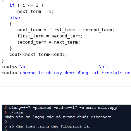
if
( i <= 1 )
next_term = i;
else
{
next_term = first_term + second_term;
first_term = second_term;
second_term = next_term;
}
cout<<next_term<<endl;
}
cout<<
"\n----------------------------\n"
;
cout<<
"chương trình này được đăng tại Freetuts.ne