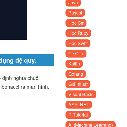
Java
Pascal
Học C#
Học Ruby
Học Swift
C / C++
 dụng đệ quy.
Kotlin
Golang
ể định nghĩa chuỗi
Giải thuật
Fibonacci ra màn hình.
Visual Basic
ASP .NET
R Tutorial
AI (Machine Learning)