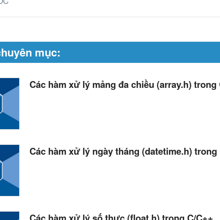
ỚC
chuyên mục:
Các hàm xử lý mảng đa chiều (array.h) trong
Các hàm xử lý ngày tháng (datetime.h) trong
Các hàm xử lý số thực (float.h) trong C/C++