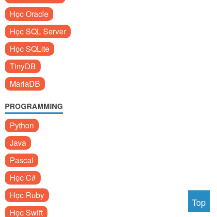
Học Oracle
Học SQL Server
Học SQLite
TinyDB
MariaDB
PROGRAMMING
Python
Java
Pascal
Học C#
Học Ruby
Top
Học Swift