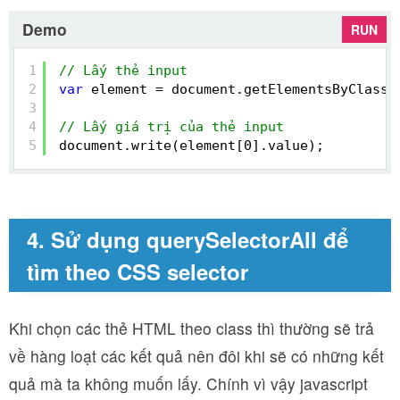
Demo
RUN
1
// Lấy thẻ input
2
var
element = document.getElementsByClassN
3
4
// Lấy giá trị của thẻ input
5
document.write(element[0].value);
4. Sử dụng querySelectorAll để
tìm theo CSS selector
Khi chọn các thẻ HTML theo class thì thường sẽ trả
về hàng loạt các kết quả nên đôi khi sẽ có những kết
quả mà ta không muốn lấy. Chính vì vậy javascript