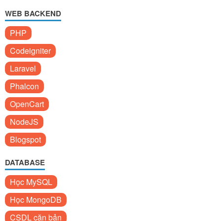
WEB BACKEND
PHP
Codeigniter
Laravel
Phalcon
OpenCart
NodeJS
Blogspot
DATABASE
Học MySQL
Học MongoDB
CSDL căn bản