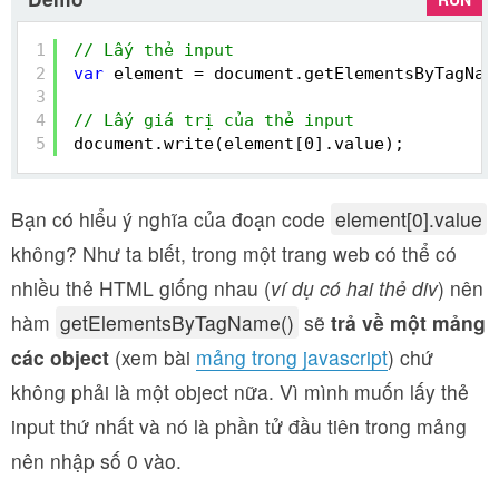
1
// Lấy thẻ input
2
var
element = document.getElementsByTagNam
3
4
// Lấy giá trị của thẻ input
5
document.write(element[0].value);
Bạn có hiểu ý nghĩa của đoạn code
element[0].value
không? Như ta biết, trong một trang web có thể có
nhiều thẻ HTML giống nhau (
ví dụ có hai thẻ div
) nên
hàm
getElementsByTagName()
sẽ
trả về một mảng
các object
(xem bài
mảng trong javascript
) chứ
không phải là một object nữa. Vì mình muốn lấy thẻ
input thứ nhất và nó là phần tử đầu tiên trong mảng
nên nhập số 0 vào.