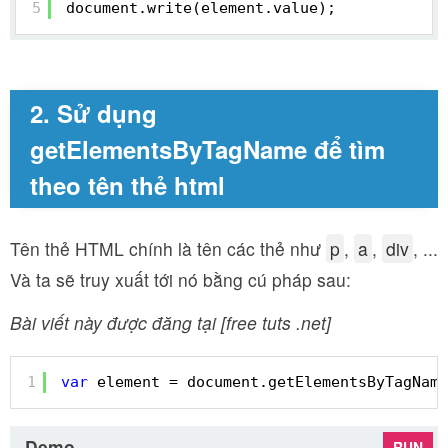
5
document.write(element.value);
2. Sử dụng
getElementsByTagName để tìm
theo tên thẻ html
Tên thẻ HTML chính là tên các thẻ như
p
,
a
,
div
, ...
Và ta sẽ truy xuất tới nó bằng cú pháp sau:
Bài viết này được đăng tại [free tuts .net]
1
var
element = document.getElementsByTagName
Demo
RUN