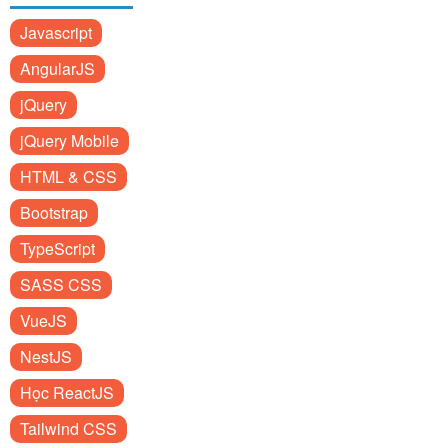
Javascript
AngularJS
jQuery
jQuery Mobile
HTML & CSS
Bootstrap
TypeScript
SASS CSS
VueJS
NestJS
Học ReactJS
Tailwind CSS