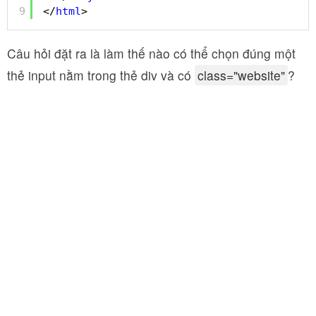
9
</
html
>
Câu hỏi đặt ra là làm thế nào có thể chọn đúng một
thẻ input nằm trong thẻ div và có
class="website"
?