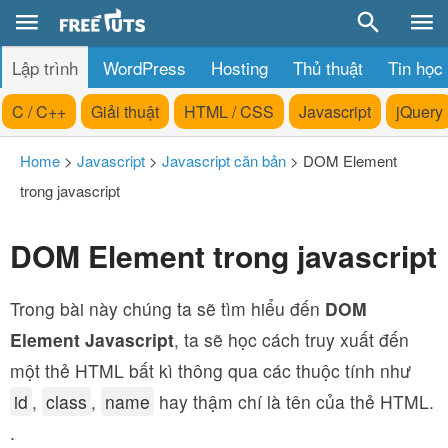
Lập trình
WordPress
Hosting
Thủ thuật
Tin học
C / C++
Giải thuật
HTML / CSS
Javascript
jQuery
Home
>
Javascript
>
Javascript căn bản
>
DOM Element
trong javascript
DOM Element trong javascript
Trong bài này chúng ta sẽ tìm hiểu đến
DOM
Element Javascript
, ta sẽ học cách truy xuất đến
một thẻ HTML bất kì thông qua các thuộc tính như
id
,
class
,
name
hay thậm chí là tên của thẻ HTML.
.