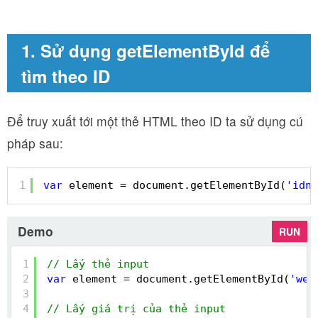
1. Sử dụng getElementById để
tìm theo ID
Để truy xuất tới một thẻ HTML theo ID ta sử dụng cú
pháp sau:
1
var
element = document.getElementById(
'idna
Demo
RUN
1
// Lấy thẻ input
2
var
element = document.getElementById(
'web
3
4
// Lấy giá trị của thẻ input