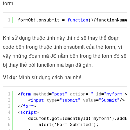
form.
1
formObj.onsubmit = 
function
(){functionName}
Khi sử dụng thuộc tính này thì nó sẽ thay thế đoạn
code bên trong thuộc tính onsubmit của thẻ form, vì
vậy những đoạn mã JS nằm bên trong thẻ form đó sẽ
bị thay thể bởi function mà bạn đã gán.
Ví dụ
: Mình sử dụng cách hai nhé.
1
<
form
method
=
"post"
action
=
""
id
=
"myform"
>
2
<
input
type
=
"submit"
value
=
"Submit"
/>
3
</
form
>
4
<
script
>
5
document.getElementById('myform').addEv
6
alert('Form Submited');