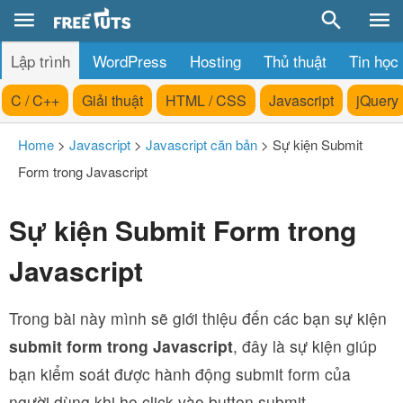
Lập trình
WordPress
Hosting
Thủ thuật
Tin học
C / C++
Giải thuật
HTML / CSS
Javascript
jQuery
Home
>
Javascript
>
Javascript căn bản
>
Sự kiện Submit
Form trong Javascript
Sự kiện Submit Form trong
Javascript
Trong bài này mình sẽ giới thiệu đến các bạn sự kiện
submit form trong Javascript
, đây là sự kiện giúp
bạn kiểm soát được hành động submit form của
người dùng khi họ click vào button submit.