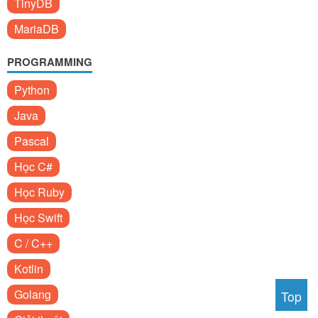
TinyDB
MariaDB
PROGRAMMING
Python
Java
Pascal
Học C#
Học Ruby
Học Swift
C / C++
Kotlin
Golang
Top