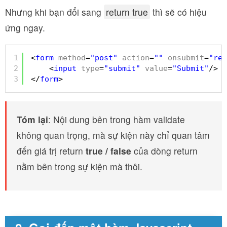
Nhưng khi bạn đổi sang
return true
thì sẽ có hiệu
ứng ngay.
1
<
form
method
=
"post"
action
=
""
onsubmit
=
"ret
2
<
input
type
=
"submit"
value
=
"Submit"
/>
3
</
form
>
Tóm lại
: Nội dung bên trong hàm validate
không quan trọng, mà sự kiện này chỉ quan tâm
đến giá trị return
true / false
của dòng return
nằm bên trong sự kiện mà thôi.