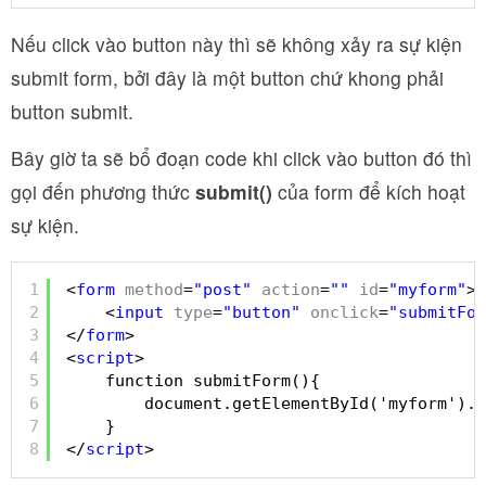
Nếu click vào button này thì sẽ không xảy ra sự kiện
submit form, bởi đây là một button chứ khong phải
button submit.
Bây giờ ta sẽ bổ đoạn code khi click vào button đó thì
gọi đến phương thức
submit()
của form để kích hoạt
sự kiện.
1
<
form
method
=
"post"
action
=
""
id
=
"myform"
>
2
<
input
type
=
"button"
onclick
=
"submitFor
3
</
form
>
4
<
script
>
5
function submitForm(){
6
document.getElementById('myform').s
7
}
8
</
script
>