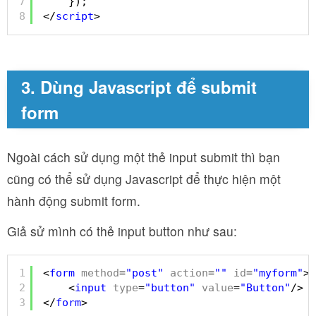
7
});
8
</
script
>
3. Dùng Javascript để submit
form
Ngoài cách sử dụng một thẻ input submit thì bạn
cũng có thể sử dụng Javascript để thực hiện một
hành động submit form.
Giả sử mình có thẻ input button như sau:
1
<
form
method
=
"post"
action
=
""
id
=
"myform"
>
2
<
input
type
=
"button"
value
=
"Button"
/>
3
</
form
>