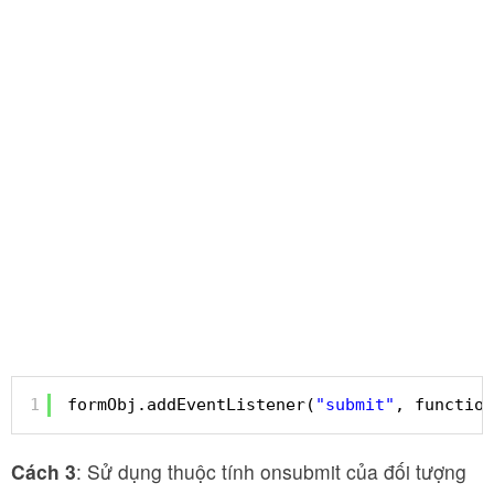
1
formObj.addEventListener(
"submit"
, function
Cách 3
: Sử dụng thuộc tính onsubmit của đối tượng