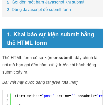
2. Gọi đến một hàm Javascript khi submit
3. Dùng Javascript để submit form
1. Khai báo sự kiện submit bằng
thẻ HTML form
Thẻ HTML form có sự kiện
onsubmit
, đây chính là
nơi mà bạn gọi đến hàm xử lý trước khi hành động
submit xảy ra.
Bài viết này được đăng tại [free tuts .net]
1
<form method=
"post"
action=
""
onsubmit=
"ret
2