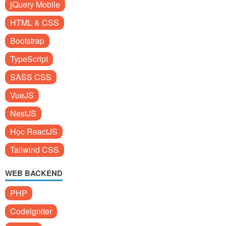
jQuery Mobile
HTML & CSS
Bootstrap
TypeScript
SASS CSS
VueJS
NestJS
Học ReactJS
Tailwind CSS
WEB BACKEND
PHP
Codeigniter