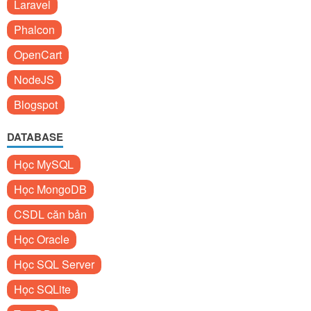
Laravel
Phalcon
OpenCart
NodeJS
Blogspot
DATABASE
Học MySQL
Học MongoDB
CSDL căn bản
Học Oracle
Học SQL Server
Học SQLite