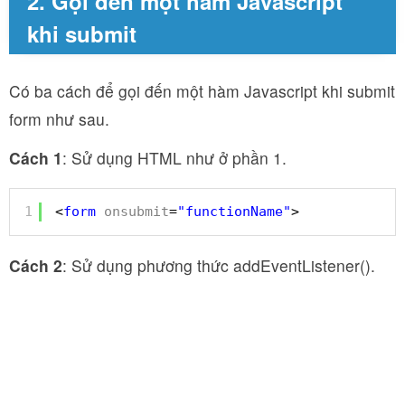
2. Gọi đến một hàm Javascript
khi submit
Có ba cách để gọi đến một hàm Javascript khi submit
form như sau.
Cách 1
: Sử dụng HTML như ở phần 1.
1
<
form
onsubmit
=
"functionName"
>
Cách 2
: Sử dụng phương thức addEventListener().