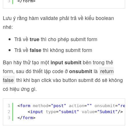
3
</form>
Lưu ý rằng hàm validate phải trả về kiểu boolean
nhé:
Trả về
true
thì cho phép submit form
Trả về
false
thì không submit form
Bạn hãy thử tạo một
input submit
bên trong thẻ
form, sau đó thiết lập code ở
onsubmit
là
return
false
thì khi bạn click vào button submit đó sẽ không
có hiệu ứng gì.
1
<
form
method
=
"post"
action
=
""
onsubmit
=
"ret
2
<
input
type
=
"submit"
value
=
"Submit"
/>
3
</
form
>