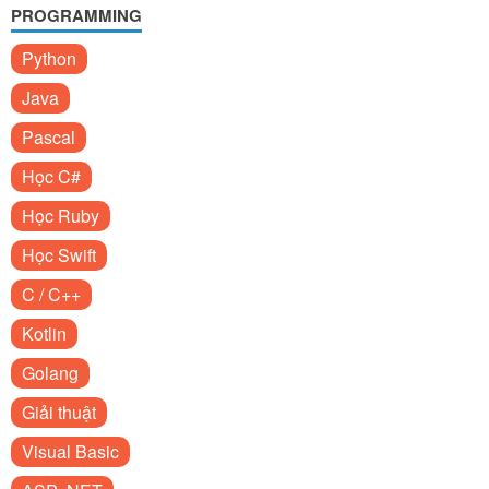
PROGRAMMING
Python
Java
Pascal
Học C#
Học Ruby
Học Swift
C / C++
Kotlin
Golang
Giải thuật
Visual Basic