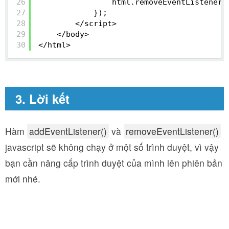
26
html.removeEventListener(
27
});     
28
</script>
29
</body>
30
</html>
3. Lời kết
Hàm
addEventListener()
và
removeEventListener()
javascript sẽ không chạy ở một số trình duyệt, vì vậy
bạn cần nâng cấp trình duyệt của mình lên phiên bản
mới nhé.