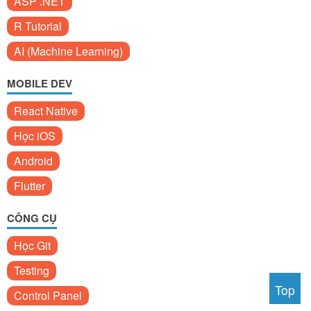
ASP .NET
R Tutorial
AI (Machine Learning)
MOBILE DEV
React Native
Học iOS
Android
Flutter
CÔNG CỤ
Học Git
Testing
Top
Control Panel