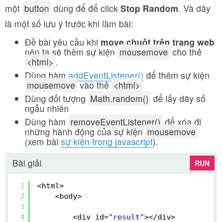
một
button
dùng để để click
Stop Random
. Và dây
là một số lưu ý trước khi làm bài:
Đề bài yêu cầu khi
move chuột trên trang web
nên ta sẽ thêm sự kiện
mousemove
cho thẻ
<html>
.
Dùng hàm
addEventListener()
để thêm sự kiện
mousemove
vào thẻ
<
html
>
Dùng đối tượng
Math.random()
để lấy dãy số
ngẫu nhiên
Dùng hàm
removeEventListener()
để xóa đi
những hành động của sự kiện
mousemove
(xem bài
sự kiện trong javascript
).
Bài giải
RUN
1
<html>
2
<body>
3
4
<div id=
"result"
></div>