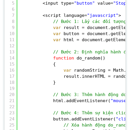
5
<input type=
"button"
value=
"Stop 
6
7
<script language=
"javascript"
>
8
// Bước 1: Lấy các đối tượng
9
var
result = document.getElem
10
var
button = document.getElem
11
var
html = document.getElemen
12
13
// Bước 2: Định nghĩa hành độ
14
function
do_random()
15
{
16
var
randomString = Math.r
17
result.innerHTML = random
18
}
19
20
// Bước 3: Thêm hành động do_
21
html.addEventListener(
"mousem
22
23
// Bước 4: Thêm sự kiện click
24
button.addEventListener(
"clic
25
// Xóa hành động do_rando