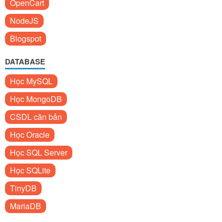
OpenCart
NodeJS
Blogspot
DATABASE
Học MySQL
Học MongoDB
CSDL căn bản
Học Oracle
Học SQL Server
Học SQLite
TinyDB
MariaDB