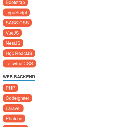
Bootstrap
TypeScript
SASS CSS
VueJS
NestJS
Học ReactJS
Tailwind CSS
WEB BACKEND
PHP
Codeigniter
Laravel
Phalcon