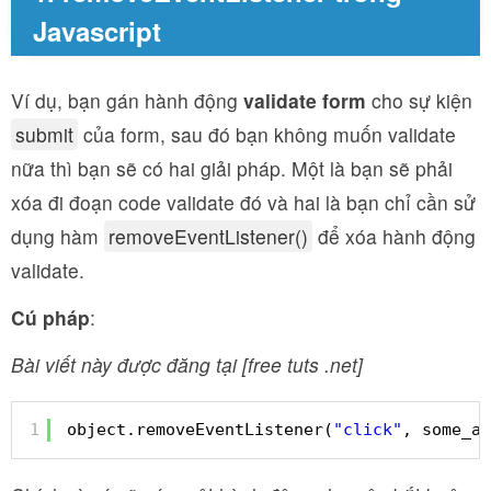
Javascript
Ví dụ, bạn gán hành động
validate form
cho sự kiện
submit
của form, sau đó bạn không muốn validate
nữa thì bạn sẽ có hai giải pháp. Một là bạn sẽ phải
xóa đi đoạn code validate đó và hai là bạn chỉ cần sử
dụng hàm
removeEventListener()
để xóa hành động
validate.
Cú pháp
:
Bài viết này được đăng tại [free tuts .net]
1
object.removeEventListener(
"click"
, some_ac