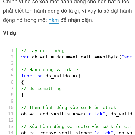
Chính vì nó sẽ xóa một hành động cho nên bắt buộc
phải biết tên hành động đó là gì, vì vậy ta sẽ đặt hành
động nó trong một
hàm
để nhận diện.
Ví dụ
:
1
// Lấy đối tượng
2
var
object = document.getElementById(
"some
3
4
// Hanh động validate
5
function
do_validate()
6
{
7
// do something
8
}
9
10
// Thêm hành động vào sự kiện click
11
object.addEventListener(
"click"
, do_valida
12
13
// Xóa hành động validate vào sự kiện clic
14
object.removeEventListener(
"click"
, do_val