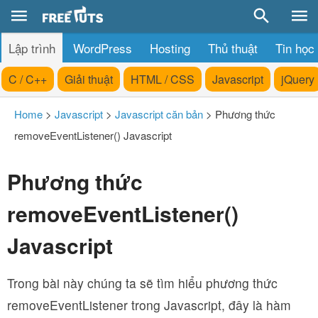
Lập trình
WordPress
Hosting
Thủ thuật
Tin học
C / C++
Giải thuật
HTML / CSS
Javascript
jQuery
Home
>
Javascript
>
Javascript căn bản
>
Phương thức
removeEventListener() Javascript
Phương thức
removeEventListener()
Javascript
Trong bài này chúng ta sẽ tìm hiểu phương thức
removeEventListener trong Javascript, đây là hàm