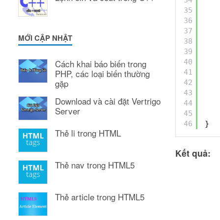
35
36
37
MỚI CẬP NHẬT
38
39
40
Cách khai báo biến trong
PHP, các loại biến thường
41
gặp
42
43
Download và cài đặt Vertrigo
44
Server
45
46
}
Thẻ li trong HTML
Kết quả:
Thẻ nav trong HTML5
Thẻ article trong HTML5