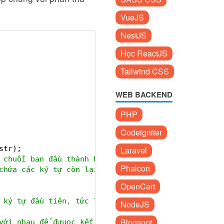
VueJS
NestJS
Học ReactJS
Tailwind CSS
WEB BACKEND
PHP
Codeigniter
str);
Laravel
 chuỗi ban đầu thành hai phần.
Phalcon
chứa các ký tự còn lại
OpenCart
 ký tự đầu tiên, tức là str1
NodeJS
Blogspot
với nhau để đưuọc kết quả