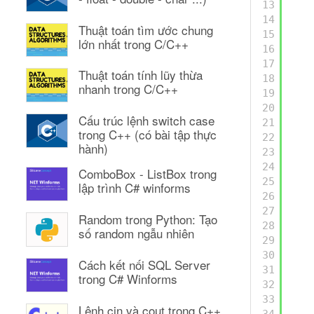
13
14
Thuật toán tìm ước chung
15
lớn nhất trong C/C++
16
17
Thuật toán tính lũy thừa
18
nhanh trong C/C++
19
20
Cấu trúc lệnh switch case
21
trong C++ (có bài tập thực
22
hành)
23
24
ComboBox - ListBox trong
25
lập trình C# winforms
26
27
Random trong Python: Tạo
28
số random ngẫu nhiên
29
30
Cách kết nối SQL Server
31
trong C# Winforms
32
33
Lệnh cin và cout trong C++
34