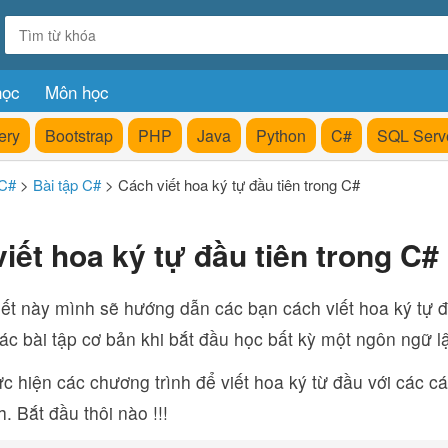
học
Môn học
ery
Bootstrap
PHP
Java
Python
C#
SQL Serv
C#
>
Bài tập C#
>
Cách viết hoa ký tự đầu tiên trong C#
iết hoa ký tự đầu tiên trong C#
iết này mình sẽ hướng dẫn các bạn cách viết hoa ký tự đ
ác bài tập cơ bản khi bắt đầu học bất kỳ một ngôn ngữ lậ
c hiện các chương trình để viết hoa ký từ đầu với các 
. Bắt đầu thôi nào !!!