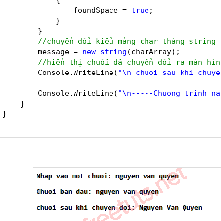
foundSpace = 
true
;
}
}
//chuyển đổi kiểu mảng char thàng string
message = 
new
string
(charArray);
//hiển thị chuỗi đã chuyển đổi ra màn hìn
Console.WriteLine(
"\n chuoi sau khi chuye
Console.WriteLine(
"\n-----Chuong trinh na
}
}