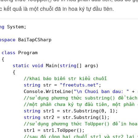
c kết quả là một chuỗi đã in hoa ký tự đầu tiên.
ng
System;
espace
BaiTapCSharp
class
Program
{
static
void
Main(
string
[] args)
{
//khai báo biến str kiểu chuỗi
string
str = 
"freetuts.net"
;
Console.WriteLine(
"\n Chuoi ban dau: "
+ 
//sử dụng phương thức substring() để tách
//một phần chưa ký tự đầu tiên, một phần 
string
str1 = str.Substring(0, 1);
string
str2 = str.Substring(1);
//sử dụng phương thức ToUpper() để in hoa
str1 = str1.ToUpper();
//sau đó cộng hai chuỗi str1 và str2 lại 