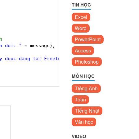
TIN HỌC
Excel
Word
PowerPoint
h
n doi: "
+ message);
Access
y duoc dang tai Freetuts.net---"
);
Photoshop
MÔN HỌC
Tiếng Anh
Toán
Tiếng Nhật
Văn học
VIDEO