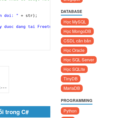
DATABASE
n doi: "
+ str);
Học MySQL
y duoc dang tai Freetuts.net---"
);
Học MongoDB
CSDL căn bản
Học Oracle
Học SQL Server
Học SQLite
TinyDB
MariaDB
PROGRAMMING
ỗi trong C#
Python