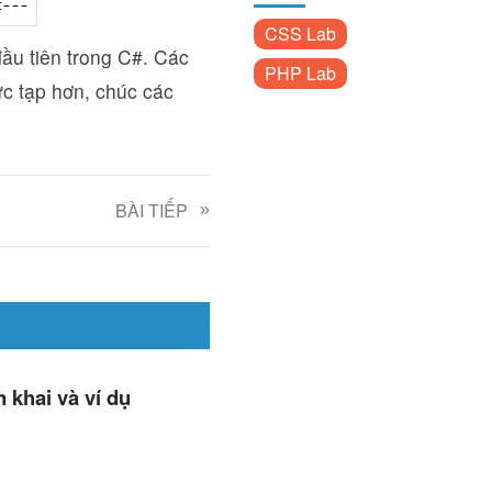
CSS Lab
đầu tiên trong C#. Các
PHP Lab
ức tạp hơn, chúc các
BÀI TIẾP
 khai và ví dụ