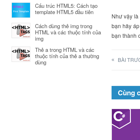
Cấu trúc HTML5: Cách tạo
template HTML5 đầu tiên
Như vậy là 
bạn hãy áp 
Cách dùng thẻ img trong
HTML và các thuộc tính của
bạn thành c
img
Thẻ a trong HTML và các
thuộc tính của thẻ a thường
BÀI TRƯ
dùng
Cùng 