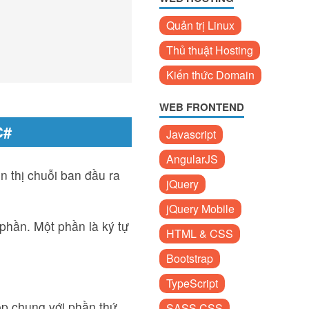
Quản trị Linux
Thủ thuật Hosting
Kiến thức Domain
WEB FRONTEND
C#
Javascript
AngularJS
ển thị chuỗi ban đầu ra
jQuery
jQuery Mobile
phần. Một phần là ký tự
HTML & CSS
Bootstrap
TypeScript
ộp chung với phần thứ
SASS CSS