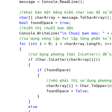
message = Console.ReadLine();
//khai báo một mảng kiểu char sau đó sử d
char
[] charArray = message.ToCharArray();
bool
foundSpace = 
true
;
//hiển thị chuỗi ban đầu
Console.WriteLine(
"\n Chuoi ban dau: "
+ 
//sử dụng vòng lặp for lặp từng phần tử t
for
(
int
i = 0; i < charArray.Length; i++
{
//sử dụng phương thức IsLetter() để k
if
(Char.IsLetter(charArray[i]))
{
if
(foundSpace)
{
//nếu phải thì sử dụng phương
charArray[i] = Char.ToUpper(c
foundSpace = 
false
;
}
}
else
{