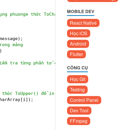
MOBILE DEV
ụng phuonge thức ToCharArray() để chuyển đổi chuỗi
React Native
Học iOS
message);
Android
rong mảng
)
Flutter
iểm tra từng phần tử có phải là một chữ cái
CÔNG CỤ
Học Git
Testing
 thức ToUpper() để in hoa ký tự đầu
Control Panel
harArray[i]);
Dev Tool
FFmpeg