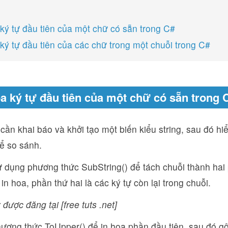
 ký tự đầu tiên của một chữ có sẵn trong C#
 ký tự đầu tiên của các chữ trong một chuỗi trong C#
oa ký tự đầu tiên của một chữ có sẵn trong 
 cần khai báo và khởi tạo một biến kiểu string, sau đó hi
ể so sánh.
 dụng phương thức SubString() để tách chuỗi thành hai 
 in hoa, phần thứ hai là các ký tự còn lại trong chuỗi.
 được đăng tại [free tuts .net]
ương thức ToUpper() để in hoa phần đầu tiên, sau đó g