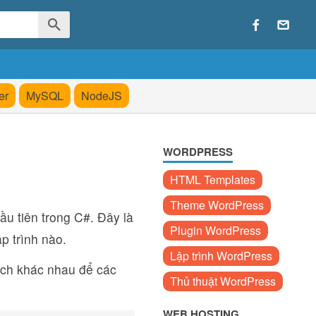
er
MySQL
NodeJS
WORDPRESS
HTML Templates
Theme WordPress
ầu tiên trong C#. Đây là
Plugin WordPress
p trình nào.
Lập trình WordPress
cách khác nhau để các
Thủ thuật WordPress
WEB HOSTING