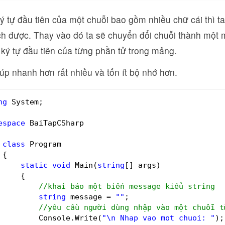
ý tự đầu tiên của một chuỗi bao gồm nhiều chữ cái thì t
ch được. Thay vào đó ta sẽ chuyển đổi chuỗi thành một 
 ký tự đầu tiên của từng phần tử trong mảng.
úp nhanh hơn rất nhiều và tốn ít bộ nhớ hơn.
ng
System;
espace
BaiTapCSharp
class
Program
{
static
void
Main(
string
[] args)
{
//khai báo một biến message kiểu string
string
message = 
""
;
//yêu cầu người dùng nhập vào một chuỗi t
Console.Write(
"\n Nhap vao mot chuoi: "
);