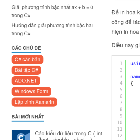
Giải phương trình bậc nhất ax + b = 0
Để in hoa k
trong C#
công để tá
Hướng dẫn giải phương trình bậc hai
hiện in hoa
trong C#
Điều nay gi
CÁC CHỦ ĐỀ
C# căn bản
1
usi
Bài tập C#
2
3
nam
ADO.NET
4
{
5
Windows Form
6
Lập trình Xamarin
7
8
9
BÀI MỚI NHẤT
10
11
Các kiểu dữ liệu trong C ( int
12
- float - double - char ...)