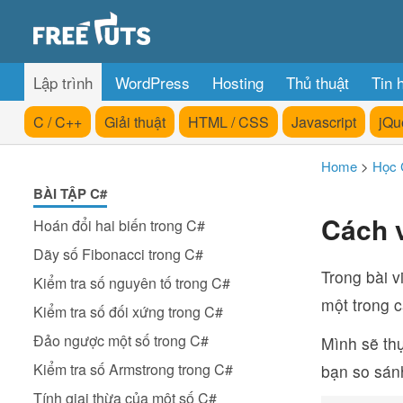
Lập trình
WordPress
Hosting
Thủ thuật
Tin 
C / C++
Giải thuật
HTML / CSS
Javascript
jQu
Home
>
Học 
BÀI TẬP C#
Cách v
Hoán đổi hai biến trong C#
Dãy số Fibonacci trong C#
Trong bài v
Kiểm tra số nguyên tố trong C#
một trong c
Kiểm tra số đối xứng trong C#
Đảo ngược một số trong C#
Mình sẽ thự
Kiểm tra số Armstrong trong C#
bạn so sánh
Tính giai thừa của một số C#