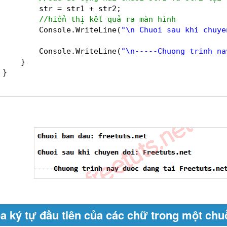
str = str1 + str2;
//hiển thị kết quả ra màn hình
Console.WriteLine(
"\n Chuoi sau khi chuye
Console.WriteLine(
"\n-----Chuong trinh na
}
}
oa ký tự đầu tiên của các chữ trong một chu