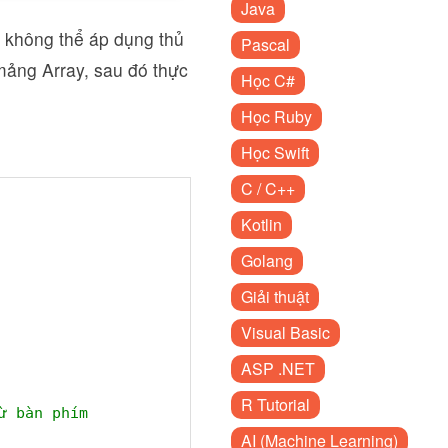
Java
a không thể áp dụng thủ
Pascal
mảng Array, sau đó thực
Học C#
Học Ruby
Học Swift
C / C++
Kotlin
Golang
Giải thuật
Visual Basic
ASP .NET
R Tutorial
ừ bàn phím
AI (Machine Learning)