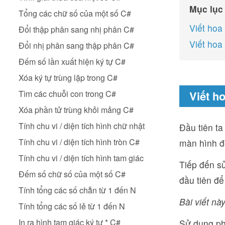
Mục lục
Tổng các chữ số của một số C#
Viết hoa
Đổi thập phân sang nhị phân C#
Viết hoa
Đổi nhị phân sang thập phân C#
Đếm số lần xuất hiện ký tự C#
Xóa ký tự trùng lặp trong C#
Tìm các chuỗi con trong C#
Viết h
Xóa phần tử trùng khỏi mảng C#
Tính chu vi / diện tích hình chữ nhật
Đầu tiên ta
Tính chu vi / diện tích hình tròn C#
màn hình đ
Tính chu vi / diện tích hình tam giác
Tiếp đến sử
Đếm số chữ số của một số C#
đầu tiên để
Tính tổng các số chẵn từ 1 đến N
Bài viết này
Tính tổng các số lẻ từ 1 đến N
In ra hình tam giác ký tự * C#
Sử dụng ph