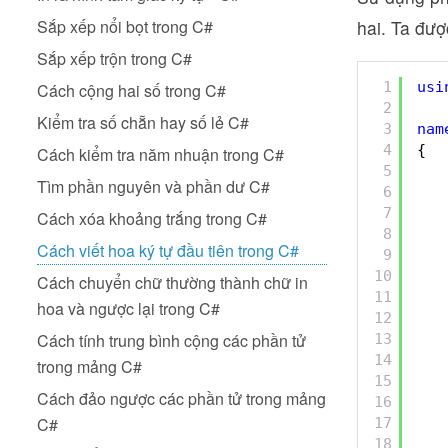
Sắp xếp nổi bọt trong C#
hai. Ta đượ
Sắp xếp trộn trong C#
1
usi
Cách cộng hai số trong C#
2
Kiểm tra số chẵn hay số lẻ C#
3
nam
4
{
Cách kiểm tra năm nhuận trong C#
5
Tìm phần nguyên và phần dư C#
6
7
Cách xóa khoảng trắng trong C#
8
Cách viết hoa ký tự đầu tiên trong C#
9
10
Cách chuyển chữ thường thành chữ in
11
hoa và ngược lại trong C#
12
Cách tính trung bình cộng các phần tử
13
14
trong mảng C#
15
Cách đảo ngược các phần tử trong mảng
16
C#
17
18