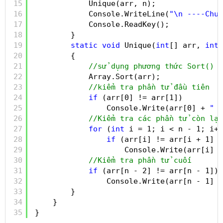
15
Unique(arr, n);
16
Console.WriteLine(
"\n ----Chuo
17
Console.ReadKey();
18
}
19
static
void
Unique(
int
[] arr, 
int
20
{
21
//sử dụng phương thức Sort() c
22
Array.Sort(arr);
23
//kiểm tra phần tử đầu tiên
24
if
(arr[0] != arr[1])
25
Console.Write(arr[0] + 
" "
26
//Kiểm tra các phần tử còn lại
27
for
(
int
i = 1; i < n - 1; i++
28
if
(arr[i] != arr[i + 1] &
29
Console.Write(arr[i] +
30
//Kiểm tra phần tử cuối
31
if
(arr[n - 2] != arr[n - 1])
32
Console.Write(arr[n - 1] +
33
}
34
}
35
}