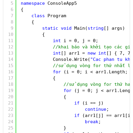
5
namespace
ConsoleApp5
6
{
7
class
Program
8
{
9
static
void
Main(
string
[] args)
10
{
11
int
i = 0, j = 0;
12
//khai báo và khởi tạo các giá
13
int
[] arr1 = 
new
int
[] { 7, 7,
14
Console.Write(
"Cac phan tu kho
15
//sử dụng vòng for thứ nhất l
16
for
(i = 0; i < arr1.Length; i
17
{
18
//sử dụng vòng for thứ hai
19
for
(j = 0; j < arr1.Lengt
20
{
21
if
(i == j)
22
continue
;
23
if
(arr1[j] == arr1[i]
24
break
;
25
}