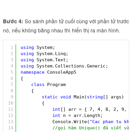
Bước 4:
So sánh phần tử cuối cùng với phần tử trước
nó, nếu không bằng nhau thì hiển thị ra màn hình.
1
using
System;
2
using
System.Linq;
3
using
System.Text;
4
using
System.Collections.Generic;
5
namespace
ConsoleApp5
6
{
7
class
Program
8
{
9
static
void
Main(
string
[] args)
10
{
11
int
[] arr = { 7, 4, 8, 2, 9, 1
12
int
n = arr.Length;
13
Console.Write(
"Cac phan tu kho
14
//gọi hàm Unique() đã viết và 