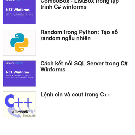
ComboBox - ListBox trong lập
trình C# winforms
Random trong Python: Tạo số
random ngẫu nhiên
Cách kết nối SQL Server trong C#
Winforms
Lệnh cin và cout trong C++