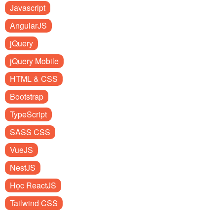
Javascript
AngularJS
jQuery
jQuery Mobile
HTML & CSS
Bootstrap
TypeScript
SASS CSS
VueJS
NestJS
Học ReactJS
Tailwind CSS