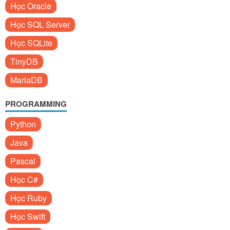
Học Oracle
Học SQL Server
Học SQLite
TinyDB
MariaDB
PROGRAMMING
Python
Java
Pascal
Học C#
Học Ruby
Học Swift