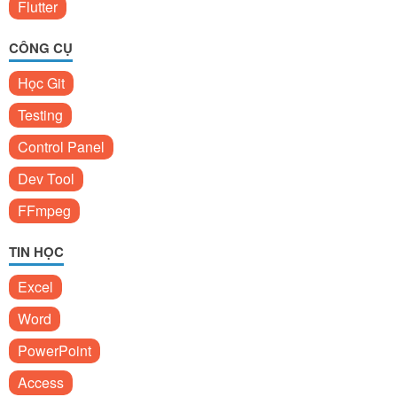
Flutter
CÔNG CỤ
Học Git
Testing
Control Panel
Dev Tool
FFmpeg
TIN HỌC
Excel
Word
PowerPoint
Access