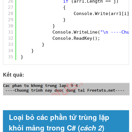
26
if
(arr1.Length == j)
27
{
28
Console.Write(arr1[i] 
29
}
30
}
31
Console.WriteLine(
"\n ----Chuo
32
Console.ReadKey();
33
}
34
}
35
}
Kết quả:
Loại bỏ các phần tử trùng lặp
khỏi mảng trong C# (
cách 2
)