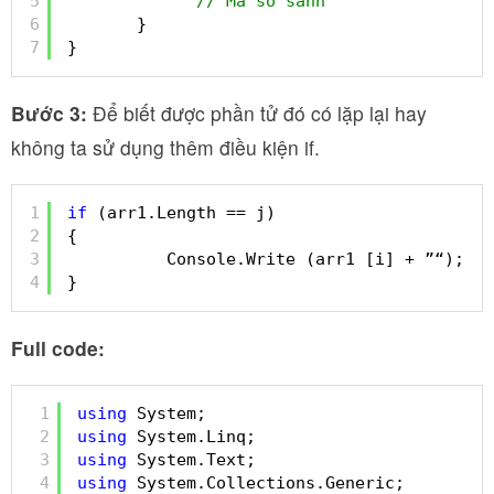
5
// Mã so sánh
6
}
7
}
Bước 3:
Để biết được phần tử đó có lặp lại hay
không ta sử dụng thêm điều kiện if.
1
if
(arr1.Length == j)
2
{
3
Console.Write (arr1 [i] + ”“);
4
}
Full code:
1
using
System;
2
using
System.Linq;
3
using
System.Text;
4
using
System.Collections.Generic;