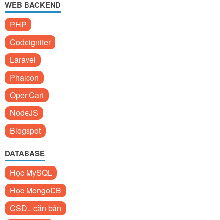
WEB BACKEND
PHP
Codeigniter
Laravel
Phalcon
OpenCart
NodeJS
Blogspot
DATABASE
Học MySQL
Học MongoDB
CSDL căn bản