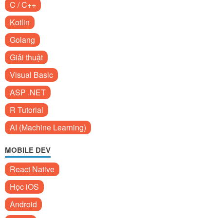
C / C++
Kotlin
Golang
Giải thuật
Visual Basic
ASP .NET
R Tutorial
AI (Machine Learning)
MOBILE DEV
React Native
Học iOS
Android