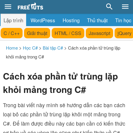
Lập trình
WordPress
Hosting
Thủ thuật
Tin học
C / C++
Giải thuật
HTML / CSS
Javascript
jQuery
Home
>
Học C#
>
Bài tập C#
>
Cách xóa phần tử trùng lặp
khỏi mảng trong C#
Cách xóa phần tử trùng lặp
khỏi mảng trong C#
Trong bài viết này mình sẽ hướng dẫn các bạn cách
loại bỏ các phần tử trùng lặp khỏi một mảng trong
C#. Để làm được điều này các bạn cần có kiến thức
cơ bản về các vòng lặp cũng như kiến thức về C#