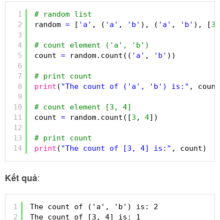
1
# random list
2
random 
=
[
'a'
, (
'a'
, 
'b'
), (
'a'
, 
'b'
), [
3
,
3
4
# count element ('a', 'b')
5
count 
=
random.count((
'a'
, 
'b'
))
6
7
# print count
8
print
(
"The count of ('a', 'b') is:"
, count
9
10
# count element [3, 4]
11
count 
=
random.count([
3
, 
4
])
12
13
# print count
14
print
(
"The count of [3, 4] is:"
, count)
Kết quả
:
1
The count of ('a', 'b') is: 2
2
The count of [3, 4] is: 1