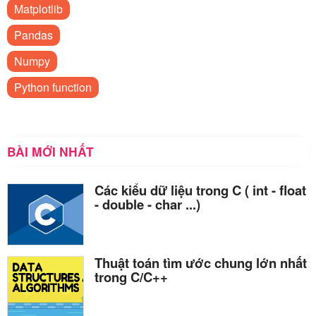
Matplotlib
Pandas
Numpy
Python function
BÀI MỚI NHẤT
Các kiểu dữ liệu trong C ( int - float
- double - char ...)
Thuật toán tìm ước chung lớn nhất
trong C/C++