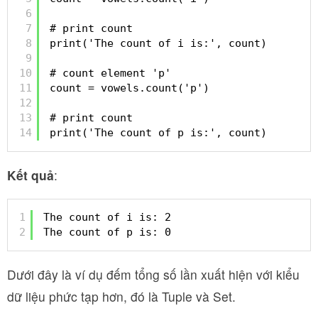
6
7
# print count
8
print('The count of i is:', count)
9
10
# count element 'p'
11
count = vowels.count('p')
12
13
# print count
14
print('The count of p is:', count)
Kết quả
:
1
The count of i is: 2
2
The count of p is: 0
Dưới đây là ví dụ đếm tổng số lần xuất hiện với kiểu
dữ liệu phức tạp hơn, đó là Tuple và Set.