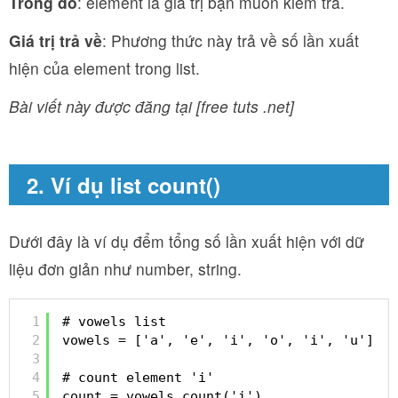
Trong đó
: element là giá trị bạn muốn kiểm tra.
Giá trị trả về
: Phương thức này trả về số lần xuất
hiện của element trong list.
Bài viết này được đăng tại [free tuts .net]
2. Ví dụ list count()
Dưới đây là ví dụ đểm tổng số lần xuất hiện với dữ
liệu đơn giản như number, string.
1
# vowels list
2
vowels = ['a', 'e', 'i', 'o', 'i', 'u']
3
4
# count element 'i'
5
count = vowels.count('i')