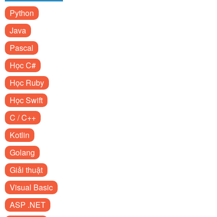
Python
Java
Pascal
Học C#
Học Ruby
Học Swift
C / C++
Kotlin
Golang
Giải thuật
Visual Basic
ASP .NET