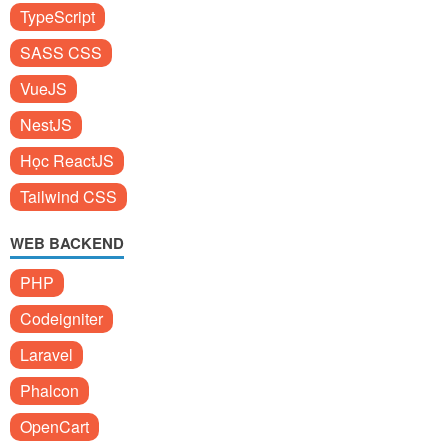
TypeScript
SASS CSS
VueJS
NestJS
Học ReactJS
Tailwind CSS
WEB BACKEND
PHP
Codeigniter
Laravel
Phalcon
OpenCart