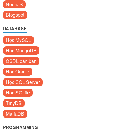
NodeJS
Blogspot
DATABASE
Học MySQL
Học MongoDB
CSDL căn bản
Học Oracle
Học SQL Server
Học SQLite
TinyDB
MariaDB
PROGRAMMING