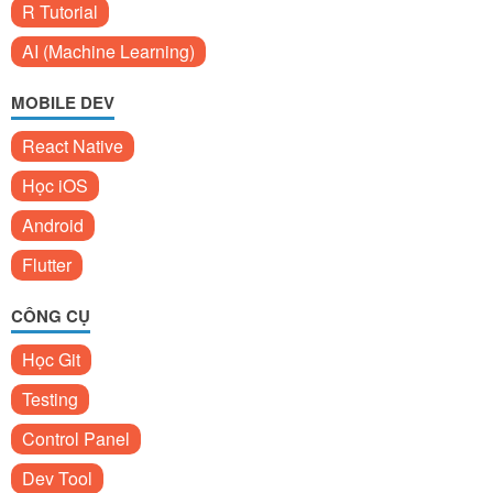
R Tutorial
AI (Machine Learning)
MOBILE DEV
React Native
Học iOS
Android
Flutter
CÔNG CỤ
Học Git
Testing
Control Panel
Dev Tool