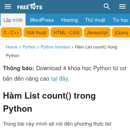
Lập trình
WordPress
Hosting
Thủ thuật
Tin học
C / C++
Giải thuật
HTML / CSS
Javascript
jQuery
Home
>
Python
>
Python function
>
Hàm List count() trong
Python
Thông báo:
Download 4 khóa học Python từ cơ
bản đến nâng cao
tại đây
.
Hàm List count() trong
Python
Trong bài này mình sẽ nói đến phương thức list