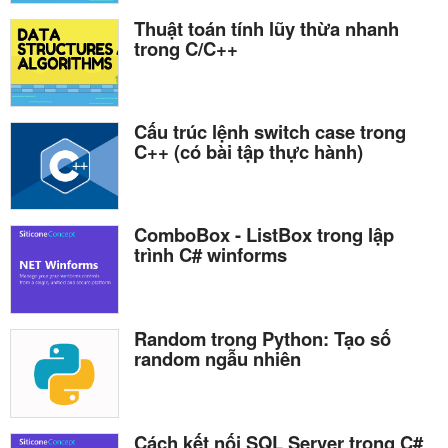
Thuật toán tính lũy thừa nhanh
trong C/C++
Cấu trúc lệnh switch case trong
C++ (có bài tập thực hành)
ComboBox - ListBox trong lập
trình C# winforms
Random trong Python: Tạo số
random ngẫu nhiên
Cách kết nối SQL Server trong C#