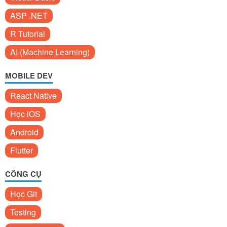
ASP .NET
R Tutorial
AI (Machine Learning)
MOBILE DEV
React Native
Học iOS
Android
Flutter
CÔNG CỤ
Học Git
Testing