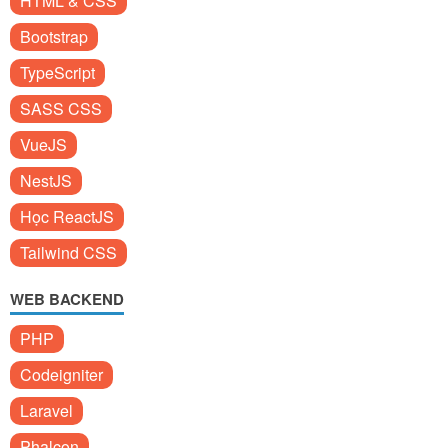
HTML & CSS
Bootstrap
TypeScript
SASS CSS
VueJS
NestJS
Học ReactJS
Tailwind CSS
WEB BACKEND
PHP
Codeigniter
Laravel
Phalcon