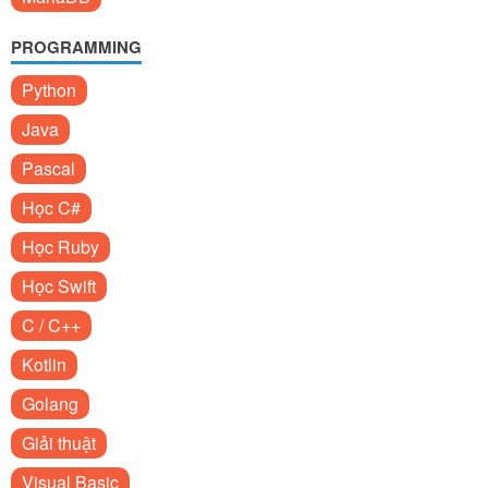
PROGRAMMING
Python
Java
Pascal
Học C#
Học Ruby
Học Swift
C / C++
Kotlin
Golang
Giải thuật
Visual Basic