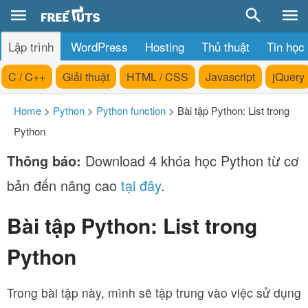
Lập trình
WordPress
Hosting
Thủ thuật
Tin học
C / C++
Giải thuật
HTML / CSS
Javascript
jQuery
Home
>
Python
>
Python function
>
Bài tập Python: List trong
Python
Thông báo:
Download 4 khóa học Python từ cơ
bản đến nâng cao
tại đây
.
Bài tập Python: List trong
Python
Trong bài tập này, mình sẽ tập trung vào việc sử dụng