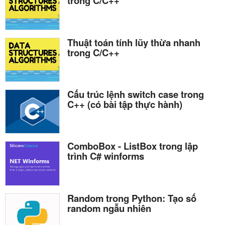
trong C/C++
Thuật toán tính lũy thừa nhanh
trong C/C++
Cấu trúc lệnh switch case trong
C++ (có bài tập thực hành)
ComboBox - ListBox trong lập
trình C# winforms
Random trong Python: Tạo số
random ngẫu nhiên