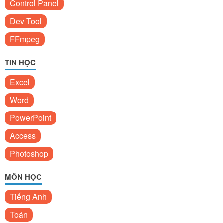
Control Panel
Dev Tool
FFmpeg
TIN HỌC
Excel
Word
PowerPoint
Access
Photoshop
MÔN HỌC
Tiếng Anh
Toán