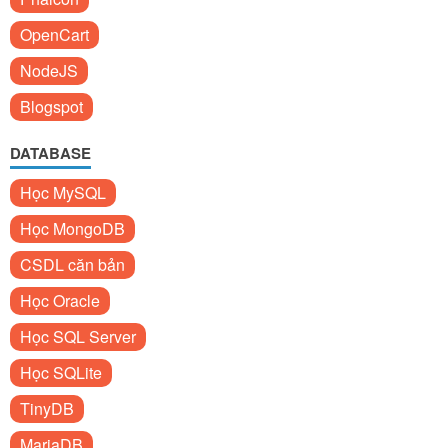
OpenCart
NodeJS
Blogspot
DATABASE
Học MySQL
Học MongoDB
CSDL căn bản
Học Oracle
Học SQL Server
Học SQLite
TinyDB
MariaDB