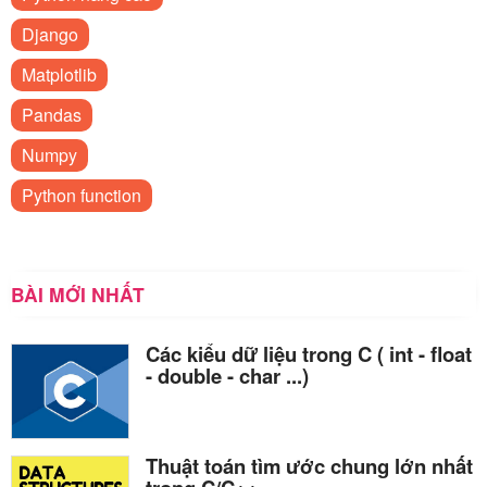
Django
Matplotlib
Pandas
Numpy
Python function
BÀI MỚI NHẤT
Các kiểu dữ liệu trong C ( int - float
- double - char ...)
Thuật toán tìm ước chung lớn nhất