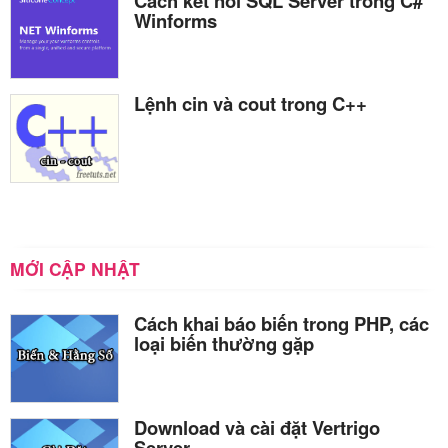
Cách kết nối SQL Server trong C#
Winforms
Lệnh cin và cout trong C++
MỚI CẬP NHẬT
Cách khai báo biến trong PHP, các
loại biến thường gặp
Download và cài đặt Vertrigo
Server