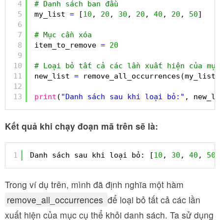
4
# Danh sách ban đầu
5
my_list 
=
[
10
, 
20
, 
30
, 
20
, 
40
, 
20
, 
50
]
6
7
# Mục cần xóa
8
item_to_remove 
=
20
9
10
# Loại bỏ tất cả các lần xuất hiện của mục
11
new_list 
=
remove_all_occurrences(my_list
12
13
print
(
"Danh sách sau khi loại bỏ:"
, new_li
Kết quả khi chạy đoạn mã trên sẽ là:
1
Danh sách sau khi loại bỏ: [
10
, 
30
, 
40
, 
50
]
Trong ví dụ trên, mình đã định nghĩa một hàm
remove_all_occurrences
để loại bỏ tất cả các lần
xuất hiện của mục cụ thể khỏi danh sách. Ta sử dụng