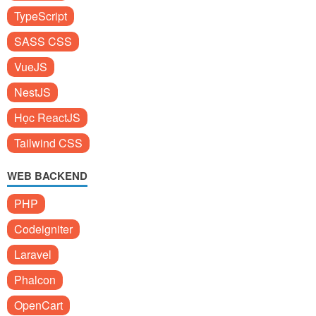
TypeScript
SASS CSS
VueJS
NestJS
Học ReactJS
Tailwind CSS
WEB BACKEND
PHP
Codeigniter
Laravel
Phalcon
OpenCart