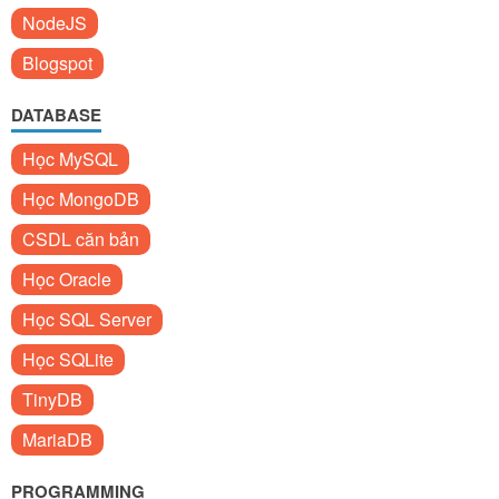
NodeJS
Blogspot
DATABASE
Học MySQL
Học MongoDB
CSDL căn bản
Học Oracle
Học SQL Server
Học SQLite
TinyDB
MariaDB
PROGRAMMING