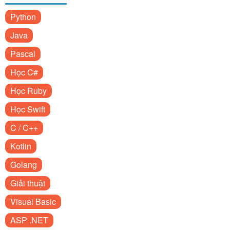
Python
Java
Pascal
Học C#
Học Ruby
Học Swift
C / C++
Kotlin
Golang
Giải thuật
Visual Basic
ASP .NET