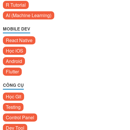
R Tutorial
AI (Machine Learning)
MOBILE DEV
React Native
Học iOS
Android
Flutter
CÔNG CỤ
Học Git
Testing
Control Panel
Dev Tool