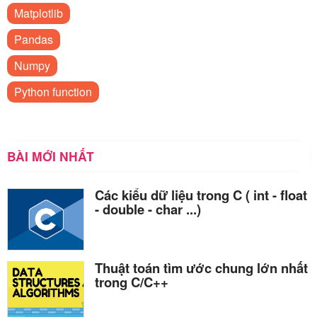
Matplotlib
Pandas
Numpy
Python function
BÀI MỚI NHẤT
Các kiểu dữ liệu trong C ( int - float
- double - char ...)
Thuật toán tìm ước chung lớn nhất
trong C/C++