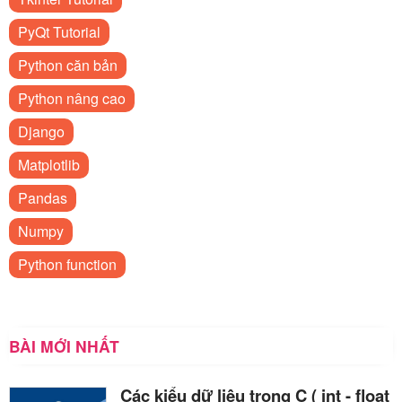
PyQt Tutorial
Python căn bản
Python nâng cao
Django
Matplotlib
Pandas
Numpy
Python function
BÀI MỚI NHẤT
Các kiểu dữ liệu trong C ( int - float