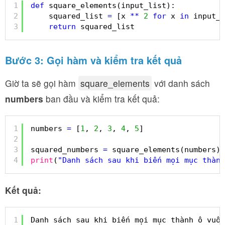
1
def
square_elements(input_list):
2
squared_list 
=
[x 
*
*
2
for
x 
in
input_l
3
return
squared_list
Bước 3: Gọi hàm và kiểm tra kết quả
Giờ ta sẽ gọi hàm
square_elements
với danh sách
numbers
ban đầu và kiểm tra kết quả:
1
numbers 
=
[
1
, 
2
, 
3
, 
4
, 
5
]
2
3
squared_numbers 
=
square_elements(numbers)
4
print
(
"Danh sách sau khi biến mọi mục thành
Kết quả:
1
Danh sách sau khi biến mọi mục thành ô vuôn