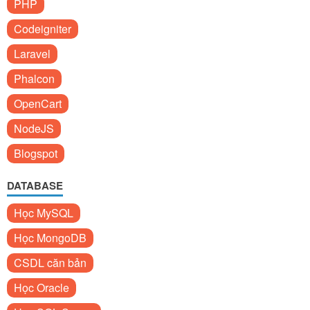
PHP
Codeigniter
Laravel
Phalcon
OpenCart
NodeJS
Blogspot
DATABASE
Học MySQL
Học MongoDB
CSDL căn bản
Học Oracle