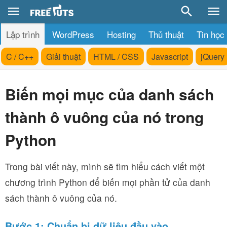
Lập trình
WordPress
Hosting
Thủ thuật
Tin học
C / C++
Giải thuật
HTML / CSS
Javascript
jQuery
Biến mọi mục của danh sách
thành ô vuông của nó trong
Python
Trong bài viết này, mình sẽ tìm hiểu cách viết một
chương trình Python để biến mọi phần tử của danh
sách thành ô vuông của nó.
Bước 1: Chuẩn bị dữ liệu đầu vào