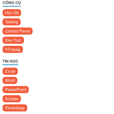
CÔNG CỤ
Học Git
Testing
Control Panel
Dev Tool
FFmpeg
TIN HỌC
Excel
Word
PowerPoint
Access
Photoshop