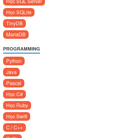
Học SQL Server
Học SQLite
TinyDB
MariaDB
PROGRAMMING
Python
Java
Pascal
Học C#
Học Ruby
Học Swift
C / C++