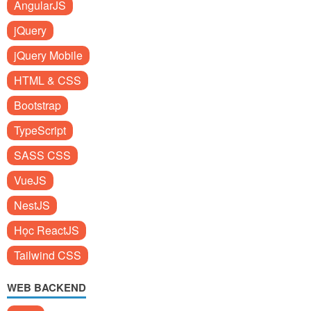
AngularJS
jQuery
jQuery Mobile
HTML & CSS
Bootstrap
TypeScript
SASS CSS
VueJS
NestJS
Học ReactJS
Tailwind CSS
WEB BACKEND