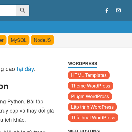
er
MySQL
NodeJS
WORDPRESS
ng cao
tại đây
.
HTML Templates
on
Theme WordPress
Plugin WordPress
ong Python. Bài tập
Lập trình WordPress
truy cập và thay đổi giá
Thủ thuật WordPress
ữu ích khác.
WEB HOSTING