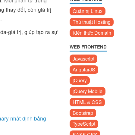
. Mỗi phần tử trong
g thay đổi, còn giá trị
Quản trị Linux
.
Thủ thuật Hosting
a-giá trị, giúp tạo ra sự
Kiến thức Domain
WEB FRONTEND
Javascript
AngularJS
jQuery
jQuery Mobile
HTML & CSS
Bootstrap
onary nhất định bằng
TypeScript
SASS CSS