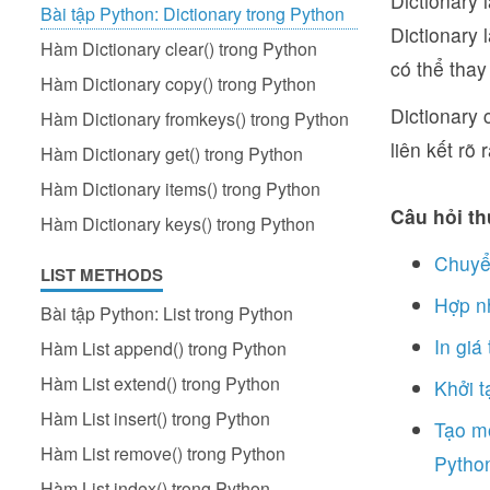
Dictionary 
Bài tập Python: Dictionary trong Python
Dictionary 
Hàm Dictionary clear() trong Python
có thể thay
Hàm Dictionary copy() trong Python
Dictionary 
Hàm Dictionary fromkeys() trong Python
liên kết rõ 
Hàm Dictionary get() trong Python
Hàm Dictionary items() trong Python
Câu hỏi th
Hàm Dictionary keys() trong Python
Chuyển
LIST METHODS
Hợp nh
Bài tập Python: List trong Python
In giá
Hàm List append() trong Python
Hàm List extend() trong Python
Khởi t
Hàm List insert() trong Python
Tạo mộ
Hàm List remove() trong Python
Pytho
Hàm List index() trong Python