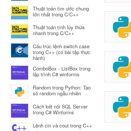
Thuật toán tìm ước chung
lớn nhất trong C/C++
Thuật toán tính lũy thừa
nhanh trong C/C++
Cấu trúc lệnh switch case
trong C++ (có bài tập thực
hành)
ComboBox - ListBox trong
lập trình C# winforms
Random trong Python: Tạo
số random ngẫu nhiên
Cách kết nối SQL Server
trong C# Winforms
Lệnh cin và cout trong C++