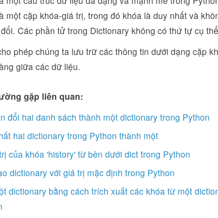
là một cấu trúc dữ liệu đa dạng và mạnh mẽ trong Python
là một cặp khóa-giá trị, trong đó khóa là duy nhất và khôn
 đổi. Các phần tử trong Dictionary không có thứ tự cụ thể
cho phép chúng ta lưu trữ các thông tin dưới dạng cặp khó
ràng giữa các dữ liệu.
ường gặp liên quan:
 đổi hai danh sách thành một dictionary trong Python
ất hai dictionary trong Python thành một
 trị của khóa 'history' từ bên dưới dict trong Python
ạo dictionary với giá trị mặc định trong Python
t dictionary bằng cách trích xuất các khóa từ một dicti
n