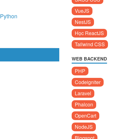
VueJS
g Python
NestJS
Học ReactJS
Tailwind CSS
WEB BACKEND
PHP
Codeigniter
Laravel
Phalcon
OpenCart
NodeJS
Blogspot