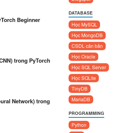
DATABASE
PyTorch Beginner
Học MySQL
Học MongoDB
CSDL căn bản
Học Oracle
CNN) trong PyTorch
Học SQL Server
Học SQLite
TinyDB
MariaDB
ural Network) trong
PROGRAMMING
Python