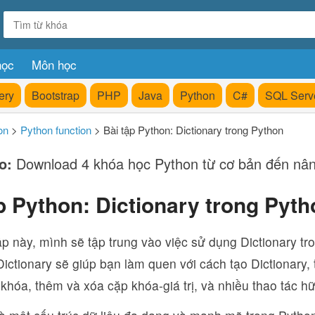
học
Môn học
ery
Bootstrap
PHP
Java
Python
C#
SQL Serv
on
>
Python function
>
Bài tập Python: Dictionary trong Python
o:
Download 4 khóa học Python từ cơ bản đến nâ
p Python: Dictionary trong Pyth
ập này, mình sẽ tập trung vào việc sử dụng Dictionary tr
ictionary sẽ giúp bạn làm quen với cách tạo Dictionary, 
n khóa, thêm và xóa cặp khóa-giá trị, và nhiều thao tác h