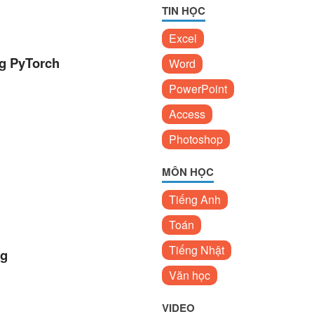
TIN HỌC
Excel
ng PyTorch
Word
PowerPoint
Access
Photoshop
MÔN HỌC
Tiếng Anh
Toán
Tiếng Nhật
ng
Văn học
VIDEO