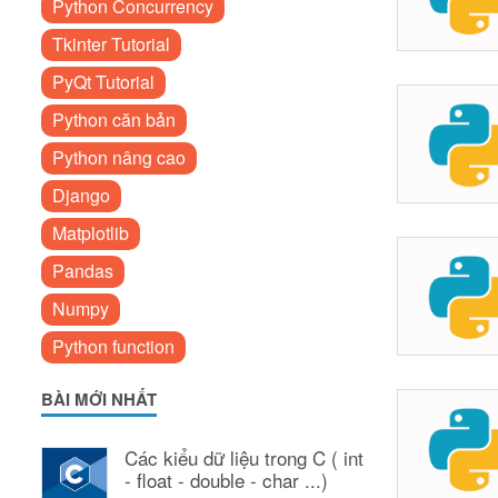
Python Concurrency
Tkinter Tutorial
PyQt Tutorial
Python căn bản
Python nâng cao
Django
Matplotlib
Pandas
Numpy
Python function
BÀI MỚI NHẤT
Các kiểu dữ liệu trong C ( int
- float - double - char ...)