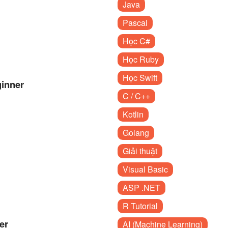
Java
Pascal
Học C#
Học Ruby
Học Swift
ginner
C / C++
Kotlin
Golang
Giải thuật
Visual Basic
ASP .NET
R Tutorial
er
AI (Machine Learning)