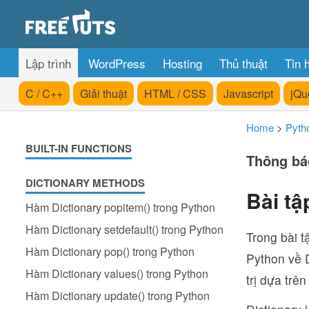
Lập trình
WordPress
Hosting
Thủ thuật
Tin 
C / C++
Giải thuật
HTML / CSS
Javascript
jQu
Home
>
Pyth
BUILT-IN FUNCTIONS
Thông bá
DICTIONARY METHODS
Bài tậ
Hàm Dictionary popitem() trong Python
Hàm Dictionary setdefault() trong Python
Trong bài t
Hàm Dictionary pop() trong Python
Python về D
Hàm Dictionary values() trong Python
trị dựa trê
Hàm Dictionary update() trong Python