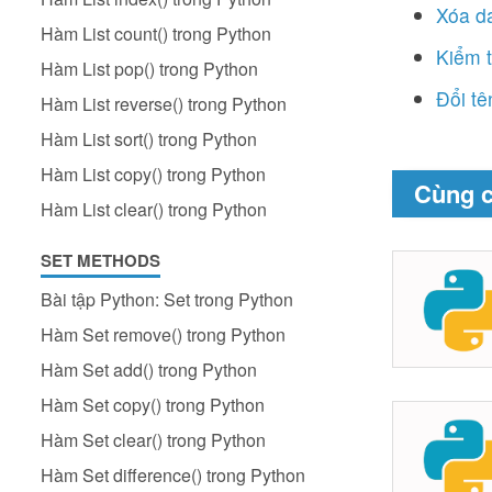
Xóa da
Hàm List count() trong Python
Kiểm t
Hàm List pop() trong Python
Đổi tê
Hàm List reverse() trong Python
Hàm List sort() trong Python
Hàm List copy() trong Python
Cùng 
Hàm List clear() trong Python
SET METHODS
Bài tập Python: Set trong Python
Hàm Set remove() trong Python
Hàm Set add() trong Python
Hàm Set copy() trong Python
Hàm Set clear() trong Python
Hàm Set difference() trong Python