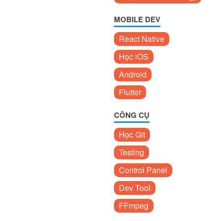
MOBILE DEV
React Native
Học iOS
Android
Flutter
CÔNG CỤ
Học Git
Testing
Control Panel
Dev Tool
FFmpeg