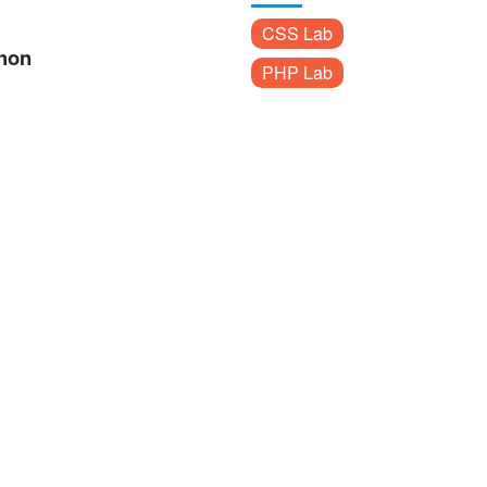
CSS Lab
thon
PHP Lab