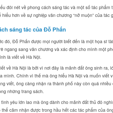
iểu đôi nét về phong cách sáng tác và một số tác phẩm t
 hiểu hơn về sự nghiệp văn chương “nở muộn” của tác g
ch sáng tác của Đỗ Phấn
ớc đó, Đỗ Phấn được mọi người biết đến là một họa sĩ tà
 rẽ ngang sang văn chương và xác định cho mình một pho
ính là viết về Hà Nội.
ết về Hà Nội là bởi vì nơi đây là mảnh đất ông sinh ra, l
a mình. Chính vì thế mà ông hiểu Hà Nội và muốn viết v
àng viết, ông càng nhận ra thành phố này còn quá nhiều 
ong những trang sách.
h tình yêu lớn lao mà ông dành cho mảnh đất thủ đô ngh
ó thể cảm nhận được trong hầu hết các tác phẩm của ôn