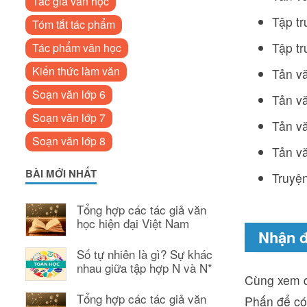
Tác giả văn học
Tập tr
Tóm tắt tác phẩm
Tập tr
Tác phẩm văn học
Kiến thức làm văn
Tản vă
Soạn văn lớp 6
Tản vă
Soạn văn lớp 7
Tản vă
Soạn văn lớp 8
Tản vă
BÀI MỚI NHẤT
Truyện
Tổng hợp các tác giả văn
học hiện đại Việt Nam
Nhận đ
Số tự nhiên là gì? Sự khác
nhau giữa tập hợp N và N*
Cùng xem q
Tổng hợp các tác giả văn
Phấn để có