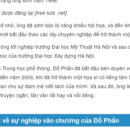
t rằng ông sinh năm 1956.
 được đăng tại [free tuts .net]
ở nhỏ, ông đã sớm bộc lộ năng khiếu hội họa, và đến kh
mới bắt đầu theo các lớp chuyên nghiệp để trở thành một
ông tốt nghiệp trường Đại học Mỹ Thuật Hà Nội và sau đ
trúc của trường Đại học Xây dựng Hà Nội.
c Trung học phổ thông, Đỗ Phấn đã bắt đầu bén duyên v
ến năm 2005, khi đã trở thành một họa sĩ có tiếng tăm t
ian cho sự đam mê viết lách của mình. Và sau đó, ông li
truyện ngắn, tản văn rất hay và nổi tiếng.
t về sự nghiệp văn chương của Đỗ Phấn