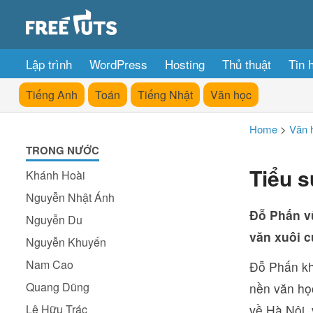
Lập trình
WordPress
Hosting
Thủ thuật
Tin 
Tiếng Anh
Toán
Tiếng Nhật
Văn học
Home
>
Văn 
TRONG NƯỚC
Tiểu s
Khánh Hoài
Nguyễn Nhật Ánh
Đỗ Phấn vừ
Nguyễn Du
văn xuôi c
Nguyễn Khuyến
Nam Cao
Đỗ Phấn khô
Quang Dũng
nền văn học
Lê Hữu Trác
về Hà Nội, 