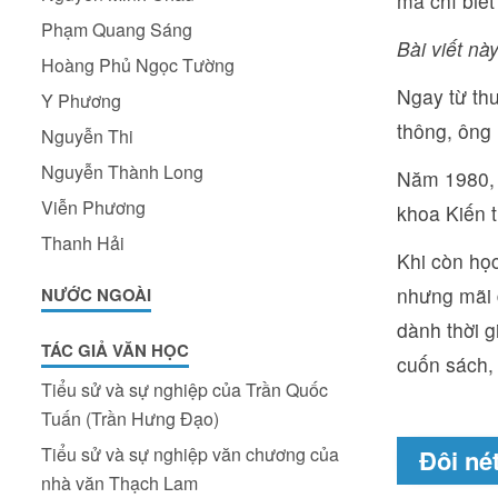
mà chỉ biế
Phạm Quang Sáng
Bài viết này
Hoàng Phủ Ngọc Tường
Ngay từ thu
Y Phương
thông, ông 
Nguyễn Thi
Nguyễn Thành Long
Năm 1980, 
Viễn Phương
khoa Kiến 
Thanh Hải
Khi còn họ
nhưng mãi đ
NƯỚC NGOÀI
dành thời g
TÁC GIẢ VĂN HỌC
cuốn sách, 
Tiểu sử và sự nghiệp của Trần Quốc
Tuấn (Trần Hưng Đạo)
Tiểu sử và sự nghiệp văn chương của
Đôi né
nhà văn Thạch Lam