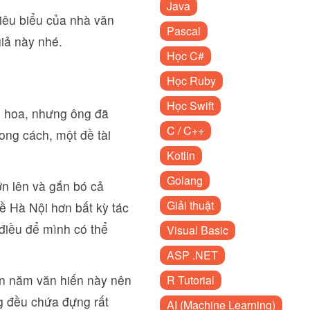
Java
iêu biểu của nhà văn
Pascal
iả này nhé.
Học C#
Học Ruby
Học Swift
i hoa, nhưng ông đã
C / C++
ng cách, một đề tài
Kotlin
Golang
ớn lên và gắn bó cả
Giải thuật
ề Hà Nội hơn bất kỳ tác
điều để mình có thể
Visual Basic
ASP .NET
ìn năm văn hiến này nên
R Tutorial
g đều chứa đựng rất
AI (Machine Learning)