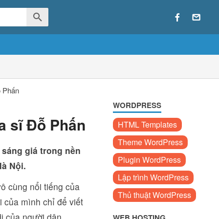
ỗ Phấn
WORDPRESS
a sĩ Đỗ Phấn
HTML Templates
Theme WordPress
 sáng giá trong nền
Plugin WordPress
à Nội.
Lập trình WordPress
vô cùng nổi tiếng của
Thủ thuật WordPress
 của mình chỉ để viết
dị của người dân.
WEB HOSTING