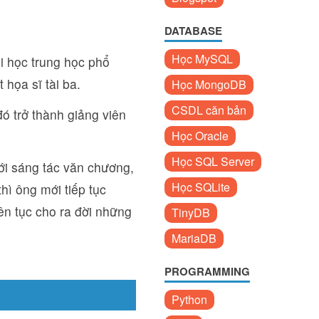
DATABASE
Học MySQL
i học trung học phổ
 họa sĩ tài ba.
Học MongoDB
CSDL căn bản
ó trở thành giảng viên
Học Oracle
Học SQL Server
ới sáng tác văn chương,
Học SQLite
hì ông mới tiếp tục
ên tục cho ra đời những
TinyDB
MariaDB
PROGRAMMING
Python