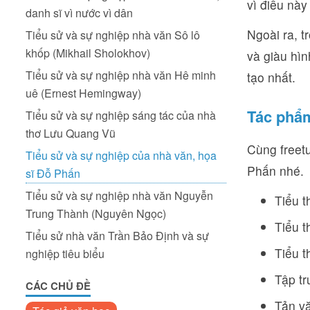
vì điều này
danh sĩ vì nước vì dân
Ngoài ra, 
Tiểu sử và sự nghiệp nhà văn Sô lô
khốp (Mikhail Sholokhov)
và giàu hì
Tiểu sử và sự nghiệp nhà văn Hê minh
tạo nhất.
uê (Ernest Hemingway)
Tác phẩm
Tiểu sử và sự nghiệp sáng tác của nhà
thơ Lưu Quang Vũ
Cùng freetu
Tiểu sử và sự nghiệp của nhà văn, họa
Phấn nhé.
sĩ Đỗ Phấn
Tiểu sử và sự nghiệp nhà văn Nguyễn
Tiểu t
Trung Thành (Nguyên Ngọc)
Tiểu t
Tiểu sử nhà văn Trần Bảo Định và sự
Tiểu t
nghiệp tiêu biểu
Tập tr
CÁC CHỦ ĐỀ
Tản vă