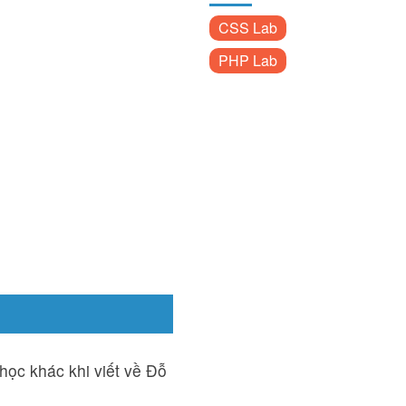
CSS Lab
PHP Lab
học khác khi viết về Đỗ