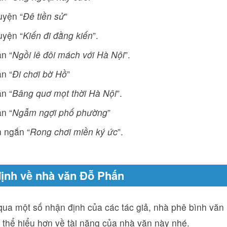
uyện “
Đê tiền sử
”
uyện “
Kiến đi đằng kiến
”.
n “
Ngồi lê đôi mách với Hà Nội
”.
n “
Đi chơi bờ Hồ
”
n “
Bâng quơ mọt thời Hà Nội
”.
n “
Ngẫm ngợi phố phường
”
 ngắn “
Rong chơi miền ký ức
”.
ịnh về nhà văn Đỗ Phấn
ua một số nhận định của các tác giả, nhà phê bình văn 
 thể hiểu hơn về tài năng của nhà văn này nhé.