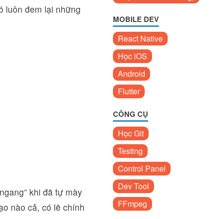
nó luôn đem lại những
MOBILE DEV
React Native
Học iOS
Android
Flutter
CÔNG CỤ
Học Git
Testing
Control Panel
Dev Tool
 ngang” khi đã tự mày
FFmpeg
o nào cả, có lẽ chính