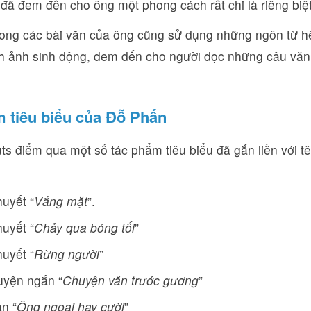
 đã đem đến cho ông một phong cách rất chi là riêng biệt
trong các bài văn của ông cũng sử dụng những ngôn từ h
nh ảnh sinh động, đem đến cho người đọc những câu văn
 tiêu biểu của Đỗ Phấn
ts điểm qua một số tác phẩm tiêu biểu đã gắn liền với t
huyết “
Vắng
mặt
”.
huyết “
Chảy qua bóng tối
”
huyết “
Rừng
người
”
uyện ngắn “
Chuyện văn trước gương
”
n “
Ông ngoại hay cười
”