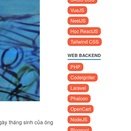
VueJS
NestJS
Học ReactJS
Tailwind CSS
WEB BACKEND
PHP
Codeigniter
Laravel
Phalcon
OpenCart
NodeJS
ngày tháng sinh của ông
Blogspot