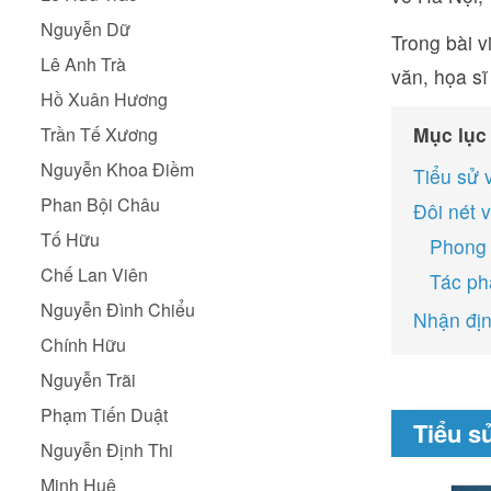
Nguyễn Dữ
Trong bài 
Lê Anh Trà
văn, họa sĩ
Hồ Xuân Hương
Mục lục
Trần Tế Xương
Nguyễn Khoa Điềm
Tiểu sử 
Phan Bội Châu
Đôi nét 
Tố Hữu
Phong 
Chế Lan Viên
Tác ph
Nguyễn Đình Chiểu
Nhận đị
Chính Hữu
Nguyễn Trãi
Phạm Tiến Duật
Tiểu s
Nguyễn Định Thi
Minh Huệ