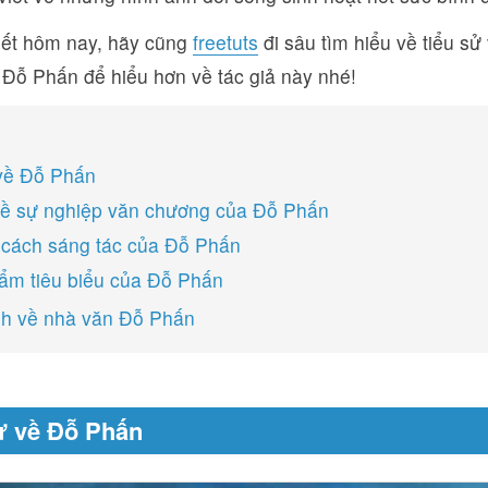
viết hôm nay, hãy cũng
freetuts
đi sâu tìm hiểu về tiểu s
 Đỗ Phấn để hiểu hơn về tác giả này nhé!
về Đỗ Phấn
về sự nghiệp văn chương của Đỗ Phấn
cách sáng tác của Đỗ Phấn
ẩm tiêu biểu của Đỗ Phấn
nh về nhà văn Đỗ Phấn
ử về Đỗ Phấn