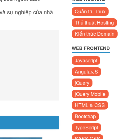
Quản trị Linux
ử và sự nghiệp của nhà
Thủ thuật Hosting
Kiến thức Domain
WEB FRONTEND
Javascript
AngularJS
jQuery
jQuery Mobile
HTML & CSS
Bootstrap
TypeScript
SASS CSS