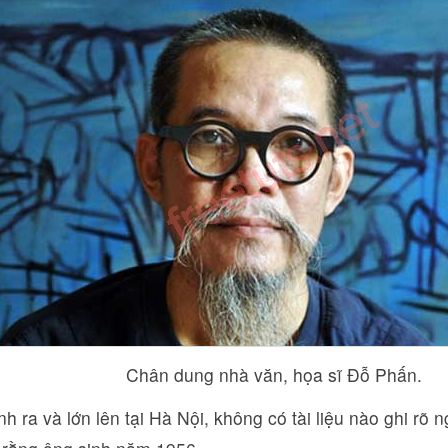
Chân dung nhà văn, họa sĩ Đỗ Phấn.
h ra và lớn lên tại Hà Nội, không có tài liệu nào ghi rõ 