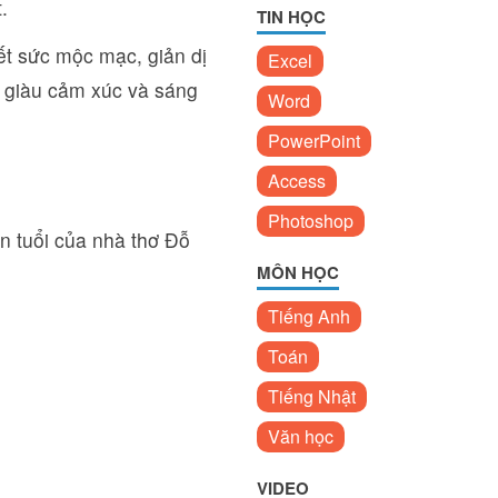
.
TIN HỌC
ết sức mộc mạc, giản dị
Excel
 giàu cảm xúc và sáng
Word
PowerPoint
Access
Photoshop
ên tuổi của nhà thơ Đỗ
MÔN HỌC
Tiếng Anh
Toán
Tiếng Nhật
Văn học
VIDEO