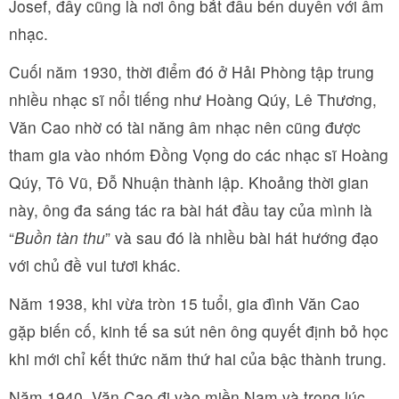
Josef, đây cũng là nơi ông bắt đầu bén duyên với âm
nhạc.
Cuối năm 1930, thời điểm đó ở Hải Phòng tập trung
nhiều nhạc sĩ nổi tiếng như Hoàng Qúy, Lê Thương,
Văn Cao nhờ có tài năng âm nhạc nên cũng được
tham gia vào nhóm Đồng Vọng do các nhạc sĩ Hoàng
Qúy, Tô Vũ, Đỗ Nhuận thành lập. Khoảng thời gian
này, ông đa sáng tác ra bài hát đầu tay của mình là
“
Buồn tàn thu
” và sau đó là nhiều bài hát hướng đạo
với chủ đề vui tươi khác.
Năm 1938, khi vừa tròn 15 tuổi, gia đình Văn Cao
gặp biến cố, kinh tế sa sút nên ông quyết định bỏ học
khi mới chỉ kết thức năm thứ hai của bậc thành trung.
Năm 1940, Văn Cao đi vào miền Nam và trong lúc