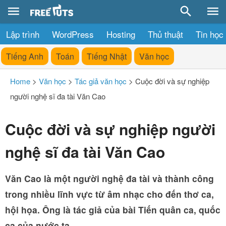
Lập trình
WordPress
Hosting
Thủ thuật
Tin học
Tiếng Anh
Toán
Tiếng Nhật
Văn học
Home
>
Văn học
>
Tác giả văn học
>
Cuộc đời và sự nghiệp
người nghệ sĩ đa tài Văn Cao
Cuộc đời và sự nghiệp người
nghệ sĩ đa tài Văn Cao
Văn Cao là một người nghệ đa tài và thành công
trong nhiều lĩnh vực từ âm nhạc cho đến thơ ca,
hội họa. Ông là tác giả của bài Tiến quân ca, quốc
ca của nước ta.