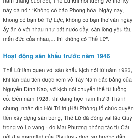
năm tháng cuối đời, Thế Lữ khi hồi tưởng về thời kỳ
này đã nói: "Không có báo Phong hóa, Ngày nay,
không có bạn bè Tự Lực, không có bạn thơ văn ngày
ấy ăn ở với nhau như bát nước đầy, sẵn lòng yêu tài,
mến đức của nhau,... thì không có Thế Lữ".
Hoạt động sân khấu trước năm 1946
Thế Lữ làm quen với sân khấu kịch nói từ năm 1923,
khi lần đầu tiên được xem vở Tây Nam đắc bằng của
Nguyễn Đình Kao, vở kịch nói chuyển thể từ tuồng
cổ. Đến năm 1928, khi đang học năm thứ 3 Thành
chung, nhân dịp Hội Trí tri (Hải Phòng) tổ chức quyên
tiền xây dựng sân bóng, Thế Lữ đã đóng vai lão Quý
trong vở Lọ vàng - do Mai Phương phóng tác từ Cái
nồi (La marmite) của Plautus - dưới sự hướng dẫn