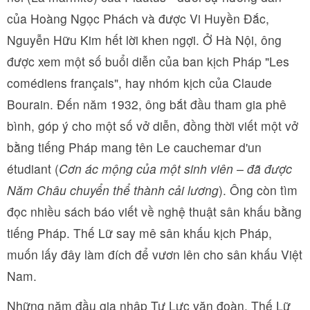
của Hoàng Ngọc Phách và được Vi Huyền Đắc,
Nguyễn Hữu Kim hết lời khen ngợi. Ở Hà Nội, ông
được xem một số buổi diễn của ban kịch Pháp "Les
comédiens français", hay nhóm kịch của Claude
Bourain. Đến năm 1932, ông bắt đầu tham gia phê
bình, góp ý cho một số vở diễn, đồng thời viết một vở
bằng tiếng Pháp mang tên Le cauchemar d'un
étudiant (
Cơn ác mộng của một sinh viên – đã được
Năm Châu chuyển thể thành cải lương
). Ông còn tìm
đọc nhiều sách báo viết về nghệ thuật sân khấu bằng
tiếng Pháp. Thế Lữ say mê sân khấu kịch Pháp,
muốn lấy đây làm đích để vươn lên cho sân khấu Việt
Nam.
Những năm đầu gia nhập Tự Lực văn đoàn, Thế Lữ