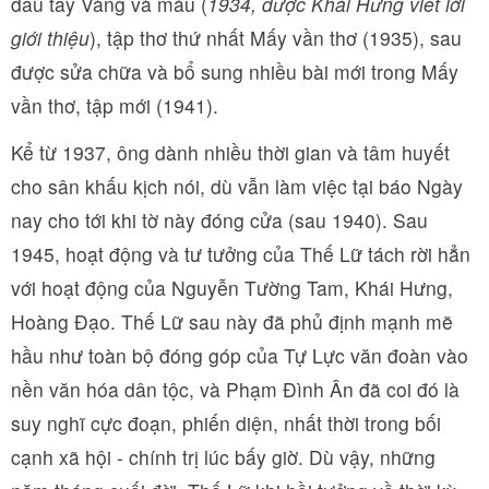
đầu tay Vàng và máu (
1934, được Khái Hưng viết lời
giới thiệu
), tập thơ thứ nhất Mấy vần thơ (1935), sau
được sửa chữa và bổ sung nhiều bài mới trong Mấy
vần thơ, tập mới (1941).
Kể từ 1937, ông dành nhiều thời gian và tâm huyết
cho sân khấu kịch nói, dù vẫn làm việc tại báo Ngày
nay cho tới khi tờ này đóng cửa (sau 1940). Sau
1945, hoạt động và tư tưởng của Thế Lữ tách rời hẳn
với hoạt động của Nguyễn Tường Tam, Khái Hưng,
Hoàng Đạo. Thế Lữ sau này đã phủ định mạnh mẽ
hầu như toàn bộ đóng góp của Tự Lực văn đoàn vào
nền văn hóa dân tộc, và Phạm Đình Ân đã coi đó là
suy nghĩ cực đoạn, phiến diện, nhất thời trong bối
cạnh xã hội - chính trị lúc bấy giờ. Dù vậy, những