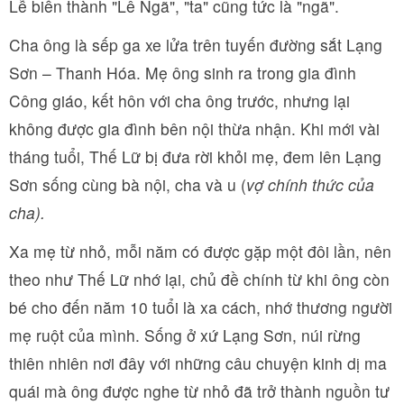
Lễ biến thành "Lê Ngã", "ta" cũng tức là "ngã".
Cha ông là sếp ga xe lửa trên tuyến đường sắt Lạng
Sơn – Thanh Hóa. Mẹ ông sinh ra trong gia đình
Công giáo, kết hôn với cha ông trước, nhưng lại
không được gia đình bên nội thừa nhận. Khi mới vài
tháng tuổi, Thế Lữ bị đưa rời khỏi mẹ, đem lên Lạng
Sơn sống cùng bà nội, cha và u (
vợ chính thức của
cha).
Xa mẹ từ nhỏ, mỗi năm có được gặp một đôi lần, nên
theo như Thế Lữ nhớ lại, chủ đề chính từ khi ông còn
bé cho đến năm 10 tuổi là xa cách, nhớ thương người
mẹ ruột của mình. Sống ở xứ Lạng Sơn, núi rừng
thiên nhiên nơi đây với những câu chuyện kinh dị ma
quái mà ông được nghe từ nhỏ đã trở thành nguồn tư