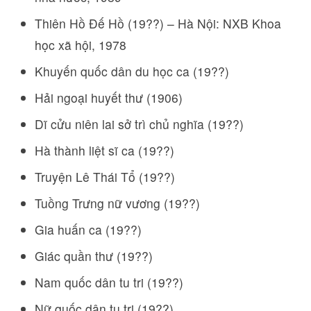
Thiên Hồ Đế Hồ (19??) – Hà Nội: NXB Khoa
học xã hội, 1978
Khuyến quốc dân du học ca (19??)
Hải ngoại huyết thư (1906)
Dĩ cửu niên lai sở trì chủ nghĩa (19??)
Hà thành liệt sĩ ca (19??)
Truyện Lê Thái Tổ (19??)
Tuồng Trưng nữ vương (19??)
Gia huấn ca (19??)
Giác quần thư (19??)
Nam quốc dân tu tri (19??)
Nữ quốc dân tu tri (19??)