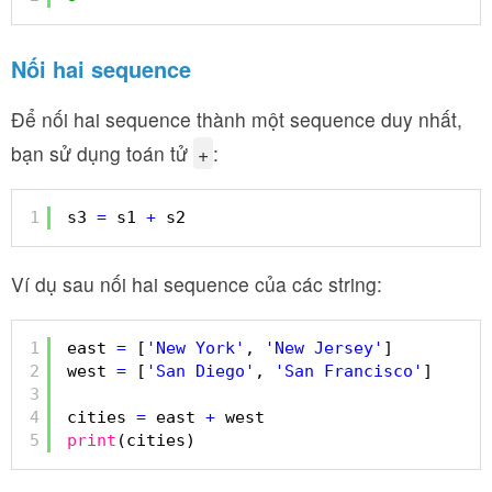
Nối hai sequence
Để nối hai sequence thành một sequence duy nhất,
bạn sử dụng toán tử
+
:
1
s3 
=
s1 
+
s2
Ví dụ sau nối hai sequence của các string:
1
east 
=
[
'New York'
, 
'New Jersey'
]
2
west 
=
[
'San Diego'
, 
'San Francisco'
]
3
4
cities 
=
east 
+
west
5
print
(cities)