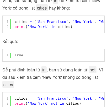
Ví dụ sau sử dụng toán tử
in
để kiểm tra xem 'New
York' có trong list
cities
hay không:
1
cities 
=
[
'San Francisco'
, 
'New York'
, 
'Was
2
print
(
'New York'
in
cities)
Kết quả:
1
True
Để phủ định toán tử
in
, bạn sử dụng toán tử
not
. Ví
dụ sau kiểm tra xem 'New York' không có trong list
cities
:
1
cities 
=
[
'San Francisco'
, 
'New York'
, 
'Was
2
print
(
'New York'
not
in
cities)