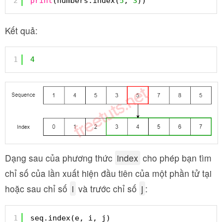
2
print
(numbers.index(
5
, 
3
))
Kết quả:
1
4
Dạng sau của phương thức
index
cho phép bạn tìm
chỉ số của lần xuất hiện đầu tiên của một phần tử tại
hoặc sau chỉ số
i
và trước chỉ số
j
:
1
seq.index(e, i, j)