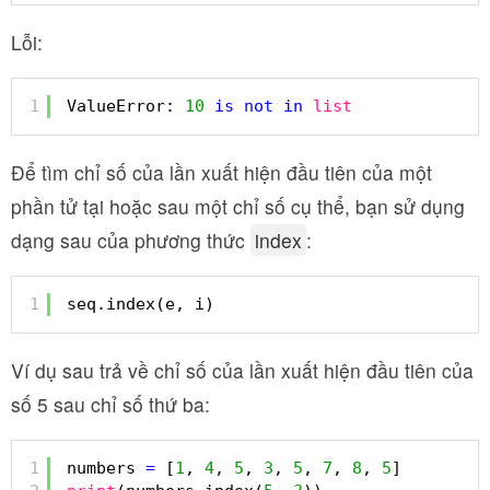
Lỗi:
1
ValueError: 
10
is
not
in
list
Để tìm chỉ số của lần xuất hiện đầu tiên của một
phần tử tại hoặc sau một chỉ số cụ thể, bạn sử dụng
dạng sau của phương thức
index
:
1
seq.index(e, i)
Ví dụ sau trả về chỉ số của lần xuất hiện đầu tiên của
số 5 sau chỉ số thứ ba:
1
numbers 
=
[
1
, 
4
, 
5
, 
3
, 
5
, 
7
, 
8
, 
5
]