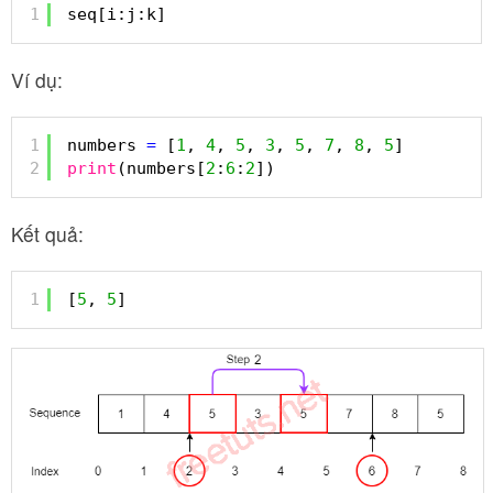
1
seq[i:j:k]
Ví dụ:
1
numbers 
=
[
1
, 
4
, 
5
, 
3
, 
5
, 
7
, 
8
, 
5
]
2
print
(numbers[
2
:
6
:
2
])
Kết quả:
1
[
5
, 
5
]