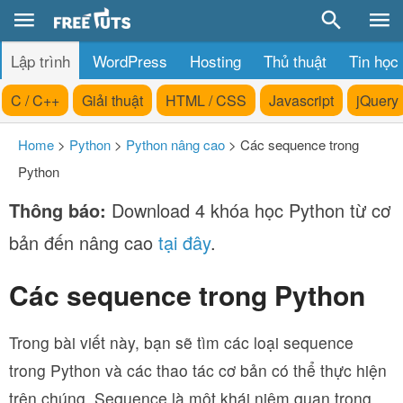
Lập trình
WordPress
Hosting
Thủ thuật
Tin học
C / C++
Giải thuật
HTML / CSS
Javascript
jQuery
Home
>
Python
>
Python nâng cao
>
Các sequence trong
Python
Thông báo:
Download 4 khóa học Python từ cơ
bản đến nâng cao
tại đây
.
Các sequence trong Python
Trong bài viết này, bạn sẽ tìm các loại sequence
trong Python và các thao tác cơ bản có thể thực hiện
trên chúng. Sequence là một khái niệm quan trọng