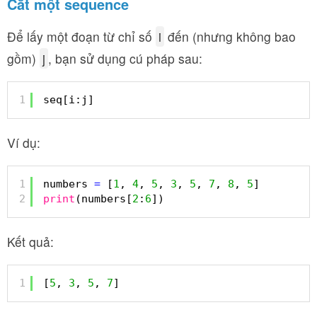
Cắt một sequence
Để lấy một đoạn từ chỉ số
i
đến (nhưng không bao
gồm)
j
, bạn sử dụng cú pháp sau:
1
seq[i:j]
Ví dụ:
1
numbers 
=
[
1
, 
4
, 
5
, 
3
, 
5
, 
7
, 
8
, 
5
]
2
print
(numbers[
2
:
6
])
Kết quả:
1
[
5
, 
3
, 
5
, 
7
]