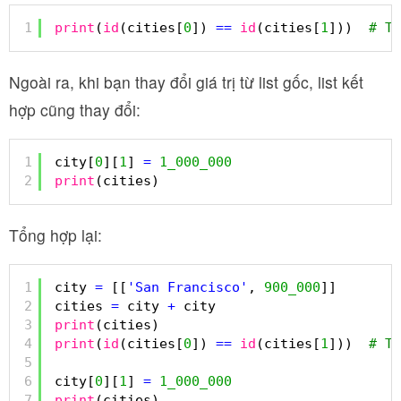
1
print
(
id
(cities[
0
]) 
=
=
id
(cities[
1
]))  
# Tr
Ngoài ra, khi bạn thay đổi giá trị từ list gốc, list kết
hợp cũng thay đổi:
1
city[
0
][
1
] 
=
1_000_000
2
print
(cities)
Tổng hợp lại:
1
city 
=
[[
'San Francisco'
, 
900_000
]]
2
cities 
=
city 
+
city
3
print
(cities)
4
print
(
id
(cities[
0
]) 
=
=
id
(cities[
1
]))  
# Tr
5
6
city[
0
][
1
] 
=
1_000_000
7
print
(cities)