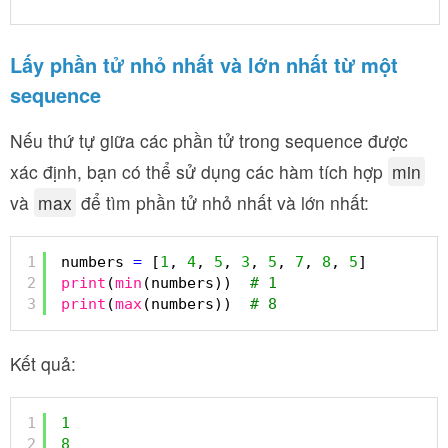
Lấy phần tử nhỏ nhất và lớn nhất từ một
sequence
Nếu thứ tự giữa các phần tử trong sequence được
xác định, bạn có thể sử dụng các hàm tích hợp
min
và
max
để tìm phần tử nhỏ nhất và lớn nhất:
1
numbers 
=
[
1
, 
4
, 
5
, 
3
, 
5
, 
7
, 
8
, 
5
]
2
print
(
min
(numbers))  
# 1
3
print
(
max
(numbers))  
# 8
Kết quả:
1
1
2
8