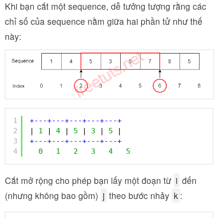
Khi bạn cắt một sequence, dễ tưởng tượng rằng các
chỉ số của sequence nằm giữa hai phần tử như thế
này:
1
+
-
-
-
+
-
-
-
+
-
-
-
+
-
-
-
+
-
-
-
+
2
| 
1
| 
4
| 
5
| 
3
| 
5
| 
3
+
-
-
-
+
-
-
-
+
-
-
-
+
-
-
-
+
-
-
-
+
4
0
1
2
3
4
5
Cắt mở rộng cho phép bạn lấy một đoạn từ
i
đến
(nhưng không bao gồm)
j
theo bước nhảy
k
: