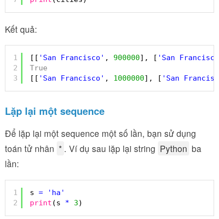
Kết quả:
1
[[
'San Francisco'
, 
900000
], [
'San Francisco
2
True
3
[[
'San Francisco'
, 
1000000
], [
'San Francisc
Lặp lại một sequence
Để lặp lại một sequence một số lần, bạn sử dụng
toán tử nhân
*
. Ví dụ sau lặp lại string
Python
ba
lần:
1
s 
=
'ha'
2
print
(s 
*
3
)