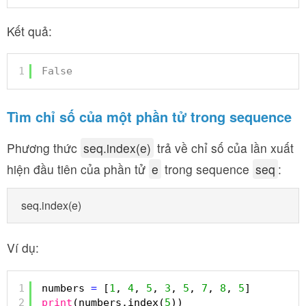
Kết quả:
1
False
Tìm chỉ số của một phần tử trong sequence
Phương thức
seq.index(e)
trả về chỉ số của lần xuất
hiện đầu tiên của phần tử
e
trong sequence
seq
:
Ví dụ:
1
numbers 
=
[
1
, 
4
, 
5
, 
3
, 
5
, 
7
, 
8
, 
5
]
2
print
(numbers.index(
5
))