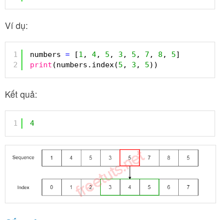
Ví dụ:
1
numbers 
=
[
1
, 
4
, 
5
, 
3
, 
5
, 
7
, 
8
, 
5
]
2
print
(numbers.index(
5
, 
3
, 
5
))
Kết quả:
1
4