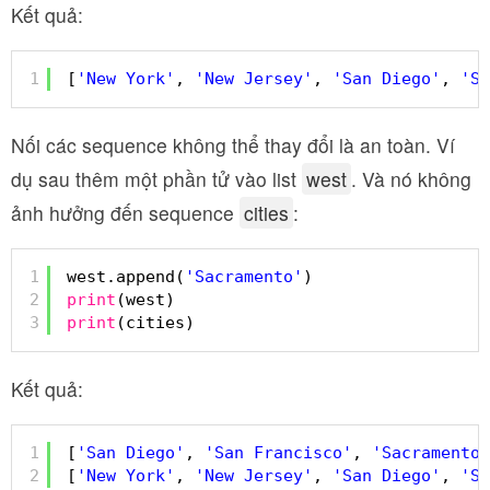
Kết quả:
1
[
'New York'
, 
'New Jersey'
, 
'San Diego'
, 
'Sa
Nối các sequence không thể thay đổi là an toàn. Ví
dụ sau thêm một phần tử vào list
west
. Và nó không
ảnh hưởng đến sequence
cities
:
1
west.append(
'Sacramento'
)
2
print
(west)
3
print
(cities)
Kết quả:
1
[
'San Diego'
, 
'San Francisco'
, 
'Sacramento'
2
[
'New York'
, 
'New Jersey'
, 
'San Diego'
, 
'Sa