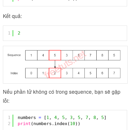
Kết quả:
1
2
Nếu phần tử không có trong sequence, bạn sẽ gặp
lỗi:
1
numbers 
=
[
1
, 
4
, 
5
, 
3
, 
5
, 
7
, 
8
, 
5
]
2
print
(numbers.index(
10
))