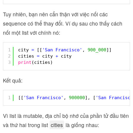
Tuy nhiên, bạn nên cẩn thận với việc nối các
sequence có thể thay đổi. Ví dụ sau cho thấy cách
nối một list với chính nó:
1
city 
=
[[
'San Francisco'
, 
900_000
]]
2
cities 
=
city 
+
city
3
print
(cities)
Kết quả:
1
[[
'San Francisco'
, 
900000
], [
'San Francisco
Vì list là mutable, địa chỉ bộ nhớ của phần tử đầu tiên
và thứ hai trong list
cities
là giống nhau: