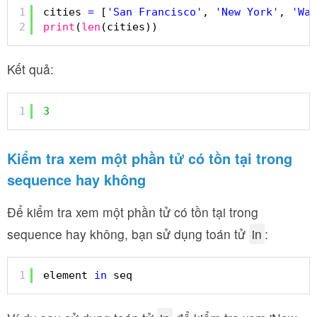
1
cities 
=
[
'San Francisco'
, 
'New York'
, 
'Was
2
print
(
len
(cities))
Kết quả:
1
3
Kiểm tra xem một phần tử có tồn tại trong
sequence hay không
Để kiểm tra xem một phần tử có tồn tại trong
sequence hay không, bạn sử dụng toán tử
in
:
1
element 
in
seq