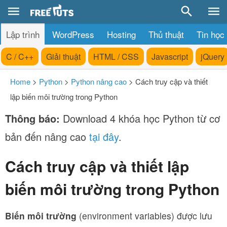
Lập trình
WordPress
Hosting
Thủ thuật
Tin học
C / C++
Giải thuật
HTML / CSS
Javascript
jQuery
Home
>
Python
>
Python nâng cao
>
Cách truy cập và thiết
lập biến môi trường trong Python
Thông báo:
Download 4 khóa học Python từ cơ
bản đến nâng cao
tại đây
.
Cách truy cập và thiết lập
biến môi trường trong Python
Biến môi trường
(environment variables) được lưu