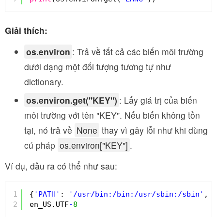
Giải thích:
os.environ
: Trả về tất cả các biến môi trường
dưới dạng một đối tượng tương tự như
dictionary.
os.environ.get("KEY")
: Lấy giá trị của biến
môi trường với tên "KEY". Nếu biến không tồn
tại, nó trả về
None
thay vì gây lỗi như khi dùng
cú pháp
os.environ["KEY"]
.
Ví dụ, đầu ra có thể như sau:
1
{
'PATH'
: 
'/usr/bin:/bin:/usr/sbin:/sbin'
, 
'
2
en_US.UTF
-
8