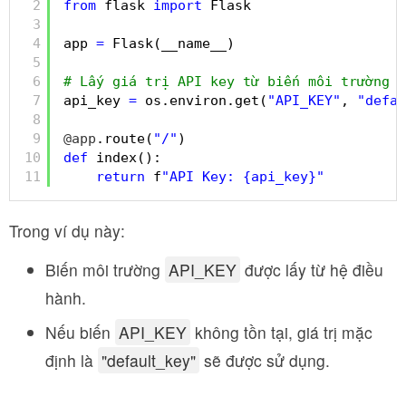
2
from
flask 
import
Flask
3
4
app 
=
Flask(__name__)
5
6
# Lấy giá trị API key từ biến môi trường
7
api_key 
=
os.environ.get(
"API_KEY"
, 
"defau
8
9
@app
.route(
"/"
)
10
def
index():
11
return
f
"API Key: {api_key}"
Trong ví dụ này:
Biến môi trường
API_KEY
được lấy từ hệ điều
hành.
Nếu biến
API_KEY
không tồn tại, giá trị mặc
định là
"default_key"
sẽ được sử dụng.