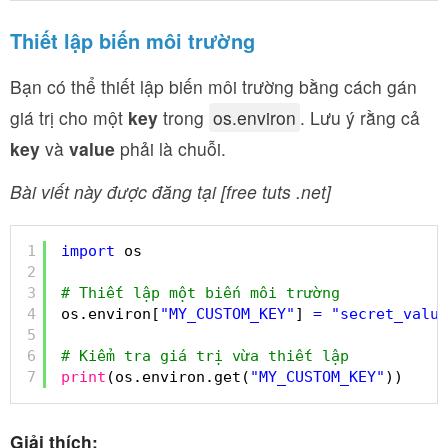
Thiết lập biến môi trường
Bạn có thể thiết lập biến môi trường bằng cách gán
giá trị cho một
key
trong
os.environ
. Lưu ý rằng cả
key
và
value
phải là chuỗi.
Bài viết này được đăng tại [free tuts .net]
1
import
os
2
3
# Thiết lập một biến môi trường
4
os.environ[
"MY_CUSTOM_KEY"
] 
=
"secret_value
5
6
# Kiểm tra giá trị vừa thiết lập
7
print
(os.environ.get(
"MY_CUSTOM_KEY"
))
Giải thích: