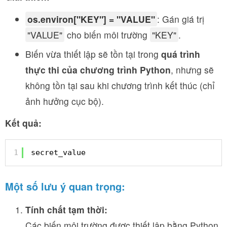
os.environ["KEY"] = "VALUE"
: Gán giá trị
"VALUE"
cho biến môi trường
"KEY"
.
Biến vừa thiết lập sẽ tồn tại trong
quá trình
thực thi của chương trình Python
, nhưng sẽ
không tồn tại sau khi chương trình kết thúc (chỉ
ảnh hưởng cục bộ).
Kết quả:
1
secret_value
Một số lưu ý quan trọng:
Tính chất tạm thời:
Các biến môi trường được thiết lập bằng Python