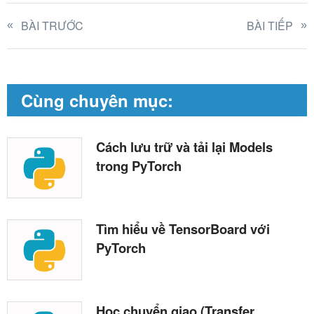
BÀI TRƯỚC
BÀI TIẾP
Cùng chuyên mục:
Cách lưu trữ và tải lại Models
trong PyTorch
Tìm hiểu về TensorBoard với
PyTorch
Học chuyển giao (Transfer