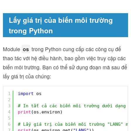
Lấy giá trị của biến môi trường
trong Python
Module
os
trong Python cung cấp các công cụ để
thao tác với hệ điều hành, bao gồm việc truy cập các
biến môi trường. Bạn có thể sử dụng đoạn mã sau để
lấy giá trị của chúng:
1
import
os
2
3
# In tất cả các biến môi trường dưới dạng d
4
print
(os.environ)
5
6
# Lấy giá trị của biến môi trường "LANG" mà
7
print
(os.environ.get(
"LANG"
))