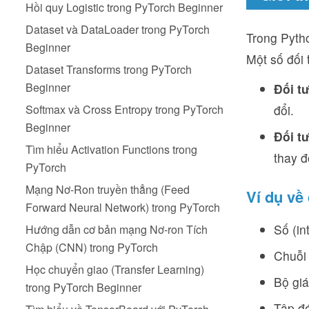
Hồi quy Logistic trong PyTorch Beginner
Dataset và DataLoader trong PyTorch
Trong Pytho
Beginner
Một số đối 
Dataset Transforms trong PyTorch
Beginner
Đối t
Softmax và Cross Entropy trong PyTorch
đổi.
Beginner
Đối t
Tìm hiểu Activation Functions trong
thay đ
PyTorch
Mạng Nơ-Ron truyền thẳng (Feed
Ví dụ về
Forward Neural Network) trong PyTorch
Số (in
Hướng dẫn cơ bản mạng Nơ-ron Tích
Chập (CNN) trong PyTorch
Chuỗi 
Học chuyển giao (Transfer Learning)
Bộ giá 
trong PyTorch Beginner
Tập đó