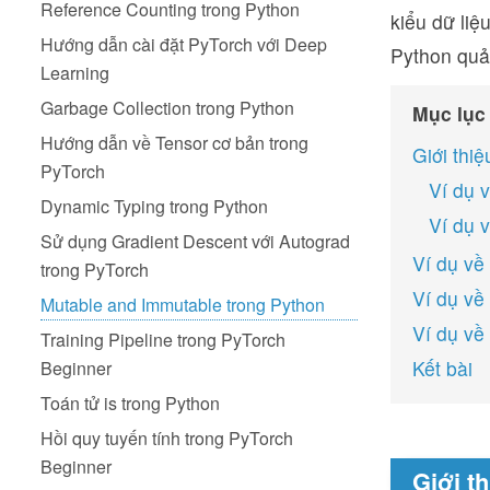
Reference Counting trong Python
kiểu dữ liệ
Hướng dẫn cài đặt PyTorch với Deep
Python quả
Learning
Garbage Collection trong Python
Mục lục
Hướng dẫn về Tensor cơ bản trong
Giới thi
PyTorch
Ví dụ v
Dynamic Typing trong Python
Ví dụ v
Sử dụng Gradient Descent với Autograd
Ví dụ về
trong PyTorch
Ví dụ về
Mutable and Immutable trong Python
Ví dụ về
Training Pipeline trong PyTorch
Kết bài
Beginner
Toán tử is trong Python
Hồi quy tuyến tính trong PyTorch
Beginner
Giới t