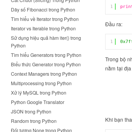
Cắt Chuỗi (Slicing) Trong Python
1
prin
Dãy số Fibonacci trong Python
Tìm hiểu về Iterator trong Python
Đầu ra:
Iterator vs Iterable trong Python
Sử dụng hiệu quả hàm iter() trong
1
0x7f
Python
Tìm hiểu Generators trong Python
Trong bộ nh
Biểu thức Generator trong Python
nằm tại địa
Context Managers trong Python
Multiprocessing trong Python
Xử lý MySQL trong Python
Python Google Translator
JSON trong Python
Khi bạn tha
Random trong Python
Đối tượng None trong Python