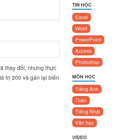
TIN HỌC
Excel
Word
PowerPoint
Access
Photoshop
ã thay đổi, nhưng thực
MÔN HỌC
 trị 200 và gán lại biến
Tiếng Anh
Toán
Tiếng Nhật
Văn học
VIDEO