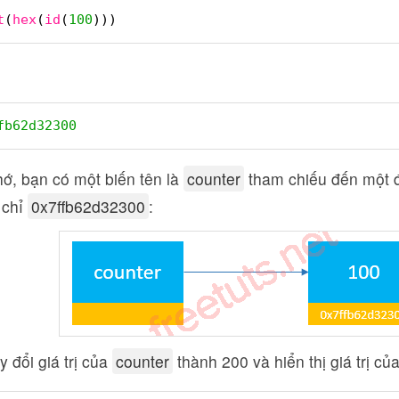
t
(
hex
(
id
(
100
)))
fb62d32300
ớ, bạn có một biến tên là
counter
tham chiếu đến một 
 chỉ
0x7ffb62d32300
:
y đổi giá trị của
counter
thành 200 và hiển thị giá trị củ