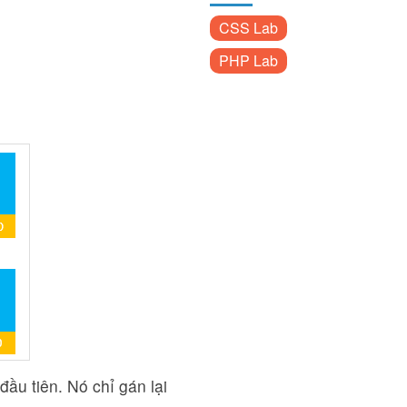
CSS Lab
PHP Lab
đầu tiên. Nó chỉ gán lại