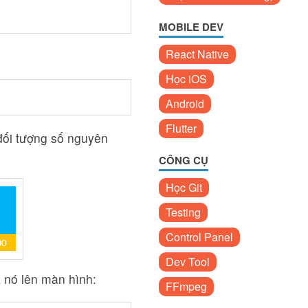
MOBILE DEV
React Native
Học iOS
Android
Flutter
đối tượng số nguyên
CÔNG CỤ
Học Git
Testing
Control Panel
Dev Tool
a nó lên màn hình:
FFmpeg