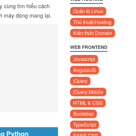
ãy cùng tìm hiểu cách
Quản trị Linux
nh máy động mang lại.
Thủ thuật Hosting
Kiến thức Domain
WEB FRONTEND
Javascript
AngularJS
jQuery
jQuery Mobile
HTML & CSS
Bootstrap
TypeScript
ng Python
SASS CSS