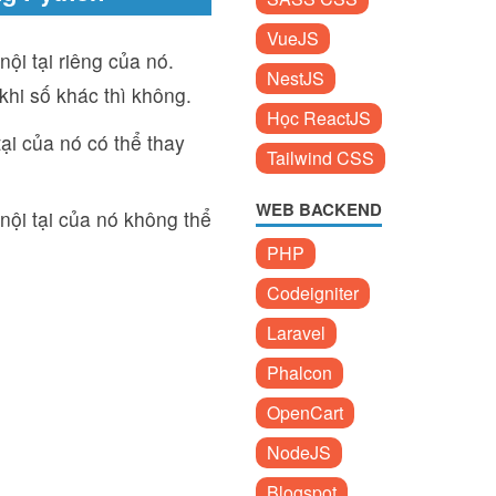
VueJS
nội tại riêng của nó.
NestJS
 khi số khác thì không.
Học ReactJS
tại của nó có thể thay
Tailwind CSS
WEB BACKEND
nội tại của nó không thể
PHP
Codeigniter
Laravel
Phalcon
OpenCart
NodeJS
Blogspot