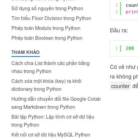
1
coun
Sử dụng số nguyên trong Python
2
prin
Tìm hiểu Floor Division trong Python
Phép toán Modulo trong Python
Đầu ra:
Phép toán Boolean trong Python
1
200
THAM KHẢO
Cách chia List thành các phần bằng
Có vẻ như g
nhau trong Python
ra không ph
Cách xóa một khóa (key) ra khỏi
counter
để
dictionary trong Python
Hướng dẫn chuyển đổi file Google Colab
sang Markdown trong Python
Bài tập Python: Lập trình cơ sở dữ liệu
trong Python
Kết nối cơ sở dữ liệu MySQL Python