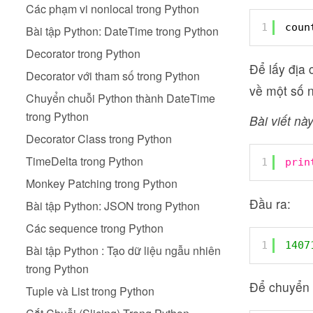
Các phạm vi nonlocal trong Python
1
coun
Bài tập Python: DateTime trong Python
Decorator trong Python
Để lấy địa
Decorator với tham số trong Python
về một số 
Chuyển chuỗi Python thành DateTime
trong Python
Bài viết này
Decorator Class trong Python
TimeDelta trong Python
1
prin
Monkey Patching trong Python
Đầu ra:
Bài tập Python: JSON trong Python
Các sequence trong Python
1
1407
Bài tập Python : Tạo dữ liệu ngẫu nhiên
trong Python
Để chuyển 
Tuple và List trong Python