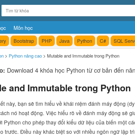
học
Môn học
ery
Bootstrap
PHP
Java
Python
C#
SQL Serv
on
>
Python nâng cao
>
Mutable and Immutable trong Python
o:
Download 4 khóa học Python từ cơ bản đến nâ
le and Immutable trong Python
iết này, bạn sẽ tìm hiểu về khái niệm đánh máy động (dy
ách nó hoạt động. Việc hiểu rõ về đánh máy động sẽ giú
bởi Python cho phép thay đổi kiểu dữ liệu của biến một c
o trước. Điều này khác biệt so với nhiều ngôn ngữ lập trì