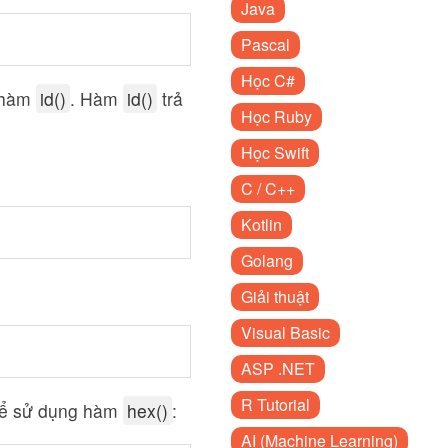
Java
Pascal
Học C#
g hàm
id()
. Hàm
id()
trả
Học Ruby
Học Swift
C / C++
Kotlin
Golang
Giải thuật
Visual Basic
ASP .NET
R Tutorial
thể sử dụng hàm
hex()
:
AI (Machine Learning)