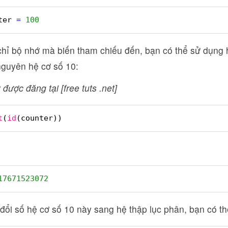
ter 
=
100
 chỉ bộ nhớ mà biến tham chiếu đến, bạn có thể sử dụn
nguyên hệ cơ số 10:
 được đăng tại [free tuts .net]
t
(
id
(counter))
17671523072
đổi số hệ cơ số 10 này sang hệ thập lục phân, bạn có 