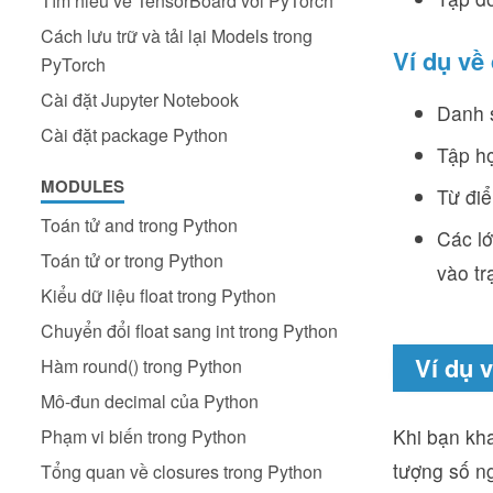
Tìm hiểu về TensorBoard với PyTorch
Cách lưu trữ và tải lại Models trong
Ví dụ về
PyTorch
Cài đặt Jupyter Notebook
Danh s
Cài đặt package Python
Tập hợ
MODULES
Từ điể
Toán tử and trong Python
Các lớ
Toán tử or trong Python
vào tr
Kiểu dữ liệu float trong Python
Chuyển đổi float sang int trong Python
Ví dụ 
Hàm round() trong Python
Mô-đun decimal của Python
Khi bạn kha
Phạm vi biến trong Python
tượng số n
Tổng quan về closures trong Python