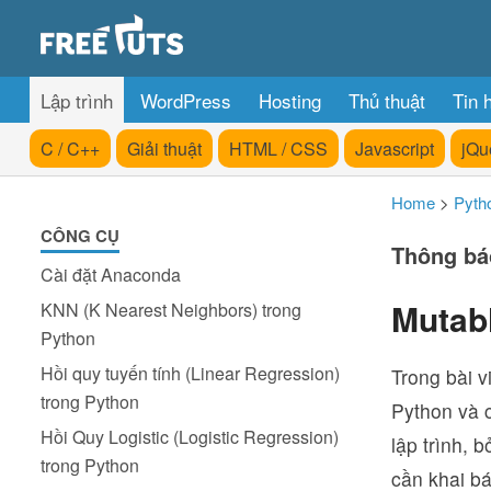
Lập trình
WordPress
Hosting
Thủ thuật
Tin 
C / C++
Giải thuật
HTML / CSS
Javascript
jQu
Home
>
Pyth
CÔNG CỤ
Thông bá
Cài đặt Anaconda
Mutab
KNN (K Nearest Neighbors) trong
Python
Hồi quy tuyến tính (Linear Regression)
Trong bài v
trong Python
Python và c
Hồi Quy Logistic (Logistic Regression)
lập trình, 
trong Python
cần khai bá