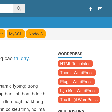
er
MySQL
NodeJS
WORDPRESS
ng cao
tại đây
.
HTML Templates
Theme WordPress
Plugin WordPress
namic typing) trong
Lập trình WordPress
p bạn linh hoạt hơn khi
Thủ thuật WordPress
ách linh hoạt mà không
nh có kiểu tĩnh, nơi mà
WEB HOSTING