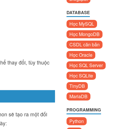
DATABASE
Học MySQL
Học MongoDB
CSDL căn bản
Học Oracle
hể thay đổi, tùy thuộc
Học SQL Server
Học SQLite
TinyDB
MariaDB
PROGRAMMING
hon sẽ tạo ra một đối
Python
ày: