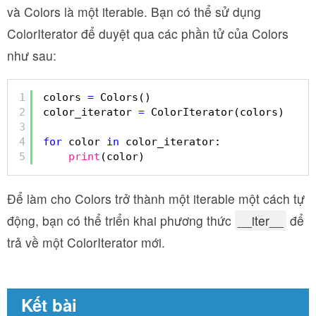
và Colors là một iterable. Bạn có thể sử dụng
ColorIterator để duyệt qua các phần tử của Colors
như sau:
1
colors 
=
Colors()
2
color_iterator 
=
ColorIterator(colors)
3
4
for
color 
in
color_iterator:
5
print
(color)
Để làm cho Colors trở thành một iterable một cách tự
động, bạn có thể triển khai phương thức
__iter__
để
trả về một ColorIterator mới.
Kết bài