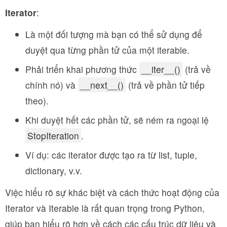
Iterator
:
Là một đối tượng mà bạn có thể sử dụng để
duyệt qua từng phần tử của một iterable.
Phải triển khai phương thức
__iter__()
(trả về
chính nó) và
__next__()
(trả về phần tử tiếp
theo).
Khi duyệt hết các phần tử, sẽ ném ra ngoại lệ
StopIteration
.
Ví dụ: các iterator được tạo ra từ list, tuple,
dictionary, v.v.
Việc hiểu rõ sự khác biệt và cách thức hoạt động của
Iterator và Iterable là rất quan trọng trong Python,
giúp bạn hiểu rõ hơn về cách các cấu trúc dữ liệu và