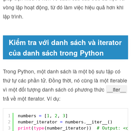
vòng lặp hoạt động, từ đó làm việc hiệu quả hơn khi
lập trình.
Kiểm tra với danh sách và iterator
của danh sách trong Python
Trong Python, một danh sách là một bộ sưu tập có
thứ tự các phần tử. Đồng thời, nó cũng là một iterable
vì một đối tượng danh sách có phương thức
__iter__
trả về một iterator. Ví dụ:
1
numbers 
=
[
1
, 
2
, 
3
]
2
number_iterator 
=
numbers.__iter__()
3
print
(
type
(number_iterator))  
# Output: <cl