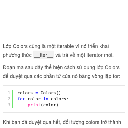
Lớp Colors cũng là một iterable vì nó triển khai
phương thức
__iter__
và trả về một iterator mới.
Đoạn mã sau đây thể hiện cách sử dụng lớp Colors
để duyệt qua các phần tử của nó bằng vòng lặp for:
1
colors 
=
Colors()
2
for
color 
in
colors:
3
print
(color)
Khi bạn đã duyệt qua hết, đối tượng colors trở thành