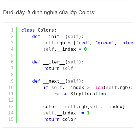
Dưới đây là định nghĩa của lớp Colors:
1
class
Colors:
2
def
__init__(
self
):
3
self
.rgb 
=
[
'red'
, 
'green'
, 
'blue'
4
self
.__index 
=
0
5
6
def
__iter__(
self
):
7
return
self
8
9
def
__next__(
self
):
10
if
self
.__index >
=
len
(
self
.rgb):
11
raise
StopIteration
12
13
color 
=
self
.rgb[
self
.__index]
14
self
.__index 
+
=
1
15
return
color