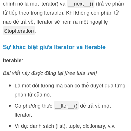
chính nó là một iterator) và
__next__()
(trả về phần
tử tiếp theo trong iterable). Khi không còn phần tử
nào để trả về, iterator sẽ ném ra một ngoại lệ
StopIteration
.
Sự khác biệt giữa Iterator và Iterable
Iterable
:
Bài viết này được đăng tại [free tuts .net]
Là một đối tượng mà bạn có thể duyệt qua từng
phần tử của nó.
Có phương thức
__iter__()
để trả về một
iterator.
Ví dụ: danh sách (list), tuple, dictionary, v.v.