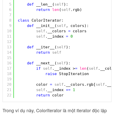
5
def
__len__(
self
):
6
return
len
(
self
.rgb)
7
8
class
ColorIterator:
9
def
__init__(
self
, colors):
10
self
.__colors 
=
colors
11
self
.__index 
=
0
12
13
def
__iter__(
self
):
14
return
self
15
16
def
__next__(
self
):
17
if
self
.__index >
=
len
(
self
.__colo
18
raise
StopIteration
19
20
color 
=
self
.__colors.rgb[
self
.__i
21
self
.__index 
+
=
1
22
return
color
Trong ví dụ này, ColorIterator là một iterator độc lập