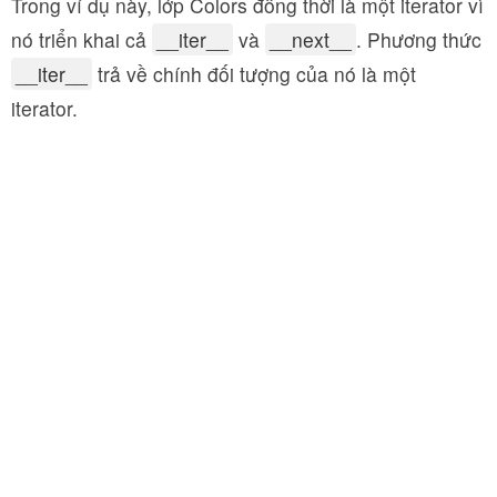
Trong ví dụ này, lớp Colors đồng thời là một iterator vì
nó triển khai cả
__iter__
và
__next__
. Phương thức
__iter__
trả về chính đối tượng của nó là một
iterator.