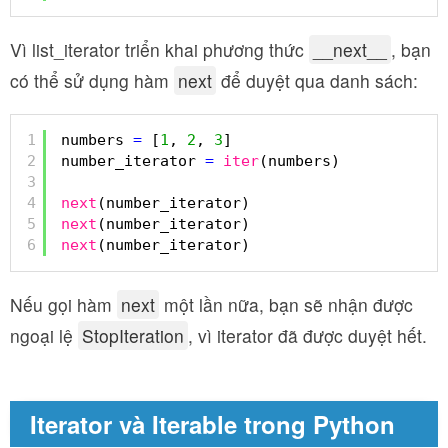
Vì list_iterator triển khai phương thức
__next__
, bạn
có thể sử dụng hàm
next
để duyệt qua danh sách:
1
numbers 
=
[
1
, 
2
, 
3
]
2
number_iterator 
=
iter
(numbers)
3
4
next
(number_iterator)
5
next
(number_iterator)
6
next
(number_iterator)
Nếu gọi hàm
next
một lần nữa, bạn sẽ nhận được
ngoại lệ
StopIteration
, vì iterator đã được duyệt hết.
Iterator và Iterable trong Python