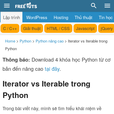
Lập trình
WordPress
Hosting
Thủ thuật
Tin học
C / C++
Giải thuật
HTML / CSS
Javascript
jQuery
Home
>
Python
>
Python nâng cao
>
Iterator vs Iterable trong
Python
Thông báo:
Download 4 khóa học Python từ cơ
bản đến nâng cao
tại đây
.
Iterator vs Iterable trong
Python
Trong bài viết này, mình sẽ tìm hiểu khái niệm về