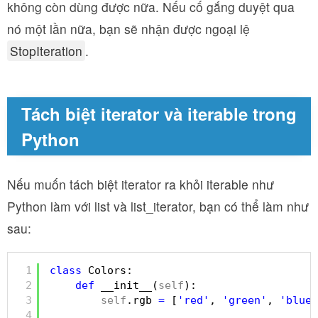
không còn dùng được nữa. Nếu cố gắng duyệt qua
nó một lần nữa, bạn sẽ nhận được ngoại lệ
StopIteration
.
Tách biệt iterator và iterable trong
Python
Nếu muốn tách biệt iterator ra khỏi iterable như
Python làm với list và list_iterator, bạn có thể làm như
sau:
1
class
Colors:
2
def
__init__(
self
):
3
self
.rgb 
=
[
'red'
, 
'green'
, 
'blue'
4