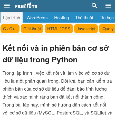
Lập trình
WordPress
Hosting
Thủ thuật
Tin học
C / C++
Giải thuật
HTML / CSS
Javascript
jQuery
Kết nối và in phiên bản cơ sở
dữ liệu trong Python
Trong lập trình , việc kết nối và làm việc với cơ sở dữ
liệu là một phần quan trọng. Đôi khi, bạn cần kiểm tra
phiên bản của cơ sở dữ liệu để đảm bảo tính tương
thích và xác minh rằng bạn đã kết nối thành công.
Trong bài tập này, mình sẽ hướng dẫn cách kết nối
với cơ sở dữ liệu (MySQL, PostgreSQL, và SQLite) và