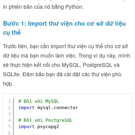
in phiên bản của nó bằng Python.
Bước 1: Import thư viện cho cơ sở dữ liệu
cụ thể
Trước tiên, bạn cần import thư viện cụ thể cho cơ sở
dữ liệu mà bạn muốn làm việc. Trong ví dụ này, mình
sẽ thực hiện kết nối cho MySQL, PostgreSQL và
SQLite. Đảm bảo bạn đã cài đặt các thư viện phù
hợp.
1
# Đối với MySQL
2
import
mysql.connector
3
4
# Đối với PostgreSQL
5
import
psycopg2
6