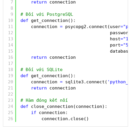
7
return
connection
8
9
# Đối với PostgreSQL
10
def
get_connection():
11
connection 
=
psycopg2.connect(user
=
"po
12
password
13
host
=
"12
14
port
=
"54
15
database
16
return
connection
17
18
# Đối với SQLite
19
def
get_connection():
20
connection 
=
sqlite3.connect(
'python_d
21
return
connection
22
23
# Hàm đóng kết nối
24
def
close_connection(connection):
25
if
connection:
26
connection.close()