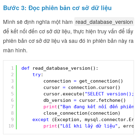
Bước 3: Đọc phiên bản cơ sở dữ liệu
Mình sẽ định nghĩa một hàm
read_database_version
để kết nối đến cơ sở dữ liệu, thực hiện truy vấn để lấy
phiên bản cơ sở dữ liệu và sau đó in phiên bản này ra
màn hình.
1
def
read_database_version():
2
try
:
3
connection 
=
get_connection()
4
cursor 
=
connection.cursor()
5
cursor.execute(
"SELECT version();"
6
db_version 
=
cursor.fetchone()
7
print
(
"Bạn đang kết nối đến phiên 
8
close_connection(connection)
9
except
(Exception, mysql.connector.Err
10
print
(
"Lỗi khi lấy dữ liệu"
, error