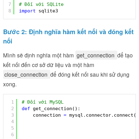
7
# Đối với SQLite
8
import
sqlite3
Bước 2: Định nghĩa hàm kết nối và đóng kết
nối
Mình sẽ định nghĩa một hàm
get_connection
để tạo
kết nối đến cơ sở dữ liệu và một hàm
close_connection
để đóng kết nối sau khi sử dụng
xong.
1
# Đối với MySQL
2
def
get_connection():
3
connection 
=
mysql.connector.connect(h
4
d
5
u
6
p