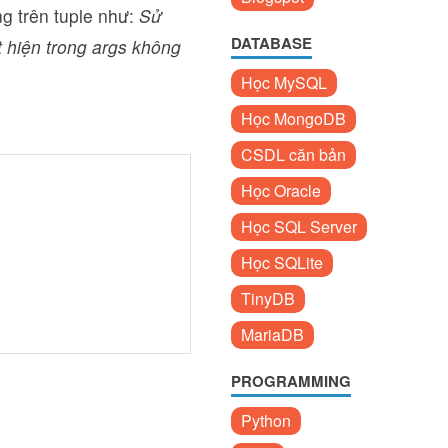
g trên tuple như:
Sử
DATABASE
ất hiện trong args không
Học MySQL
Học MongoDB
CSDL căn bản
Học Oracle
Học SQL Server
Học SQLite
TinyDB
MariaDB
PROGRAMMING
Python