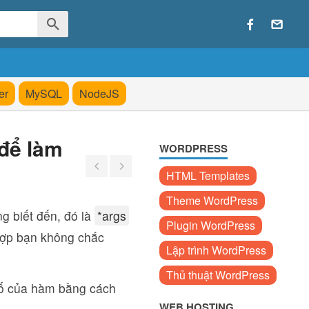
er
MySQL
NodeJS
 để làm
WORDPRESS
HTML Templates
Theme WordPress
ng biết đến, đó là
*args
Plugin WordPress
 hợp bạn không chắc
Lập trình WordPress
Thủ thuật WordPress
số của hàm bằng cách
WEB HOSTING