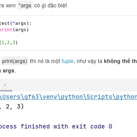
n ra xem
*args
có gì đặc biệt
test(
*
args):
print
(args)
(
1
,
2
,
3
)
i
print(args)
thì nó là một
tuple
, như vậy ta
không thể tha
a
args
.