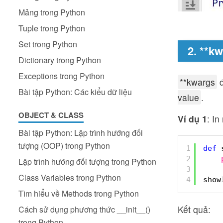
Mảng trong Python
Tuple trong Python
Set trong Python
2. **k
Dictionary trong Python
Exceptions trong Python
**kwargs
đ
Bài tập Python: Các kiểu dữ liệu
value
.
OBJECT & CLASS
Ví dụ 1
: I
Bài tập Python: Lập trình hướng đối
tượng (OOP) trong Python
1
def
2
Lập trình hướng đối tượng trong Python
3
Class Variables trong Python
4
show
Tìm hiểu về Methods trong Python
Kết quả:
Cách sử dụng phương thức __init__()
trong Python