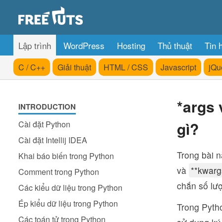
Lập trình
WordPress
Hosting
Thủ thuật
Tin 
C / C++
Giải thuật
HTML / CSS
Javascript
jQu
*args 
INTRODUCTION
gì?
Cài đặt Python
Cài đặt Intellij IDEA
Trong bài n
Khai báo biến trong Python
và
**kwarg
Comment trong Python
chắn số lư
Các kiểu dữ liệu trong Python
Ép kiểu dữ liệu trong Python
Trong Pyth
Các toán tử trong Python