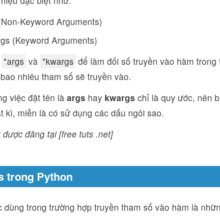
hiệu đặc biệt như:
 (Non-Keyword Arguments)
rgs (Keyword Arguments)
g
*args
và
*kwargs
để làm đối số truyền vào hàm trong
 bao nhiêu tham số sẽ truyền vào.
ng việc đặt tên là
args
hay
kwargs
chỉ là quy ước, nên b
t kì, miễn là có sử dụng các dấu ngôi sao.
 được đăng tại [free tuts .net]
gs trong Python
 dùng trong trường hợp truyền tham số vào hàm là những