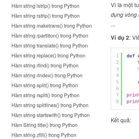
Vì là một 
Hàm string lstrip() trong Python
dụng vòng 
Hàm string rstrip() trong Python
...
Hàm string maketrans() trong Python
Hàm string rpartition() trong Python
Ví dụ 2
: Vi
Hàm string translate() trong Python
Hàm string replace() trong Python
1
def
2
Hàm string rfind() trong Python
3
Hàm string rindex() trong Python
4
5
Hàm string split() trong Python
6
Hàm string rsplit() trong Python
7
prin
8
prin
Hàm string splitlines() trong Python
Hàm string startswith() trong Python
Kết quả:
Hàm String title() trong Python
Hàm string zfill() trong Python