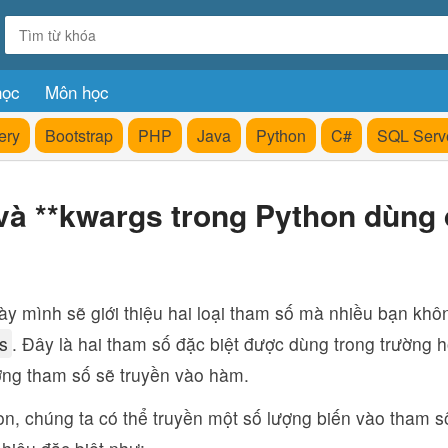
học
Môn học
ery
Bootstrap
PHP
Java
Python
C#
SQL Serv
và **kwargs trong Python dùng
ày mình sẽ giới thiệu hai loại tham số mà nhiều bạn khô
s
. Đây là hai tham số đặc biệt được dùng trong trường
ợng tham số sẽ truyền vào hàm.
on, chúng ta có thể truyền một số lượng biến vào tham 