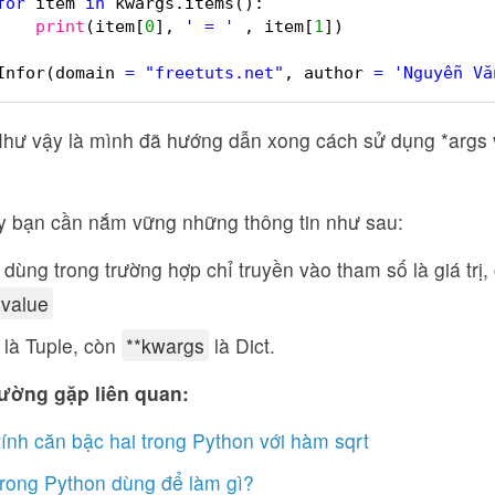
for
item 
in
kwargs.items():
print
(item[
0
], 
' = '
, item[
1
])
Infor(domain 
=
"freetuts.net"
, author 
=
'Nguyễn Vă
Như vậy là mình đã hướng dẫn xong cách sử dụng *args 
y bạn cần nắm vững những thông tin như sau:
dùng trong trường hợp chỉ truyền vào tham số là giá trị
 value
là Tuple, còn
**kwargs
là Dict.
ường gặp liên quan:
ính căn bậc hai trong Python với hàm sqrt
trong Python dùng để làm gì?