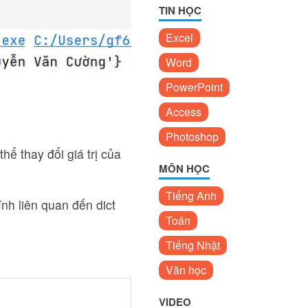
TIN HỌC
Excel
Word
PowerPoint
Access
Photoshop
 thể thay đổi giá trị của
MÔN HỌC
Tiếng Anh
ính liên quan đến dict
Toán
Tiếng Nhật
Văn học
VIDEO