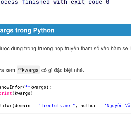
wargs trong Python
ược dùng trong trường hợp truyền tham số vào hàm sẽ là
n ra xem
**kwargs
có gì đặc biệt nhé.
showInfor(
*
*
kwargs):
print
(kwargs)
Infor(domain 
=
"freetuts.net"
, author 
=
'Nguyễn Vă