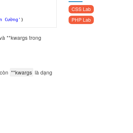
CSS Lab
PHP Lab
n Cường'
)
và **kwargs trong
, còn
**kwargs
là dạng