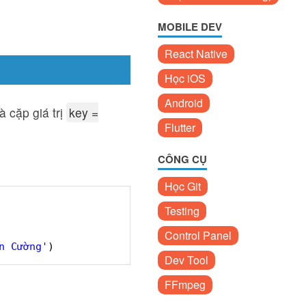
MOBILE DEV
React Native
Học iOS
Android
 cặp giá trị
key =
Flutter
CÔNG CỤ
Học Git
Testing
Control Panel
n Cường'
)
Dev Tool
FFmpeg