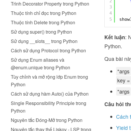
2
Trình Decorator Property trong Python
3
Thuộc tính chỉ đọc trong Python
4
5
show
Thuộc tính Delete trong Python
Sử dụng super() trong Python
Kết luận
: 
Sử dụng __slots__ trong Python
Python.
Cách sử dụng Protocol trong Python
Qua bài nà
Sử dụng Enum aliases và
@enum.unique trong Python
*args
Tùy chỉnh và mở rộng lớp Enum trong
key =
Python
*args
Cách sử dụng hàm Auto() của Python
Single Responsibility Principle trong
Câu hỏi th
Python
Cách t
Nguyên tắc Đóng-Mở trong Python
Yield 
Nguyên tắc thay thế Liskov - LSP trong