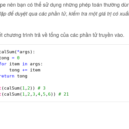
tupe nên bạn có thể sử dụng những phép toán thường dùn
lặp để duyệt qua các phần tử
,
kiểm tra một giá trị có xu
ết chương trình trả về tổng của các phần tử truyền vào.
calSum(
*
args):
tong 
=
0
for
item 
in
args:
tong 
+
=
item
return
tong
t
(calSum(
1
,
2
)) 
# 3
t
(calSum(
1
,
2
,
3
,
4
,
5
,
6
)) 
# 21