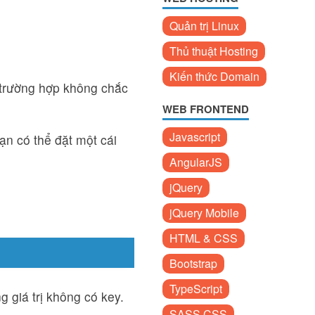
Quản trị Linux
Thủ thuật Hosting
Kiến thức Domain
 trường hợp không chắc
WEB FRONTEND
Javascript
ạn có thể đặt một cái
AngularJS
jQuery
jQuery Mobile
HTML & CSS
Bootstrap
TypeScript
 giá trị không có key.
SASS CSS