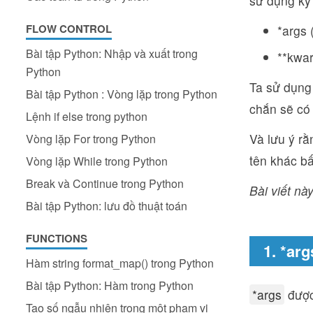
sử dụng ký 
FLOW CONTROL
*args
Bài tập Python: Nhập và xuất trong
**kwa
Python
Ta sử dụn
Bài tập Python : Vòng lặp trong Python
chắn sẽ có
Lệnh if else trong python
Và lưu ý rằ
Vòng lặp For trong Python
tên khác bấ
Vòng lặp While trong Python
Break và Continue trong Python
Bài viết này
Bài tập Python: lưu đồ thuật toán
FUNCTIONS
1. *ar
Hàm string format_map() trong Python
Bài tập Python: Hàm trong Python
*args
được
Tạo số ngẫu nhiên trong một phạm vi