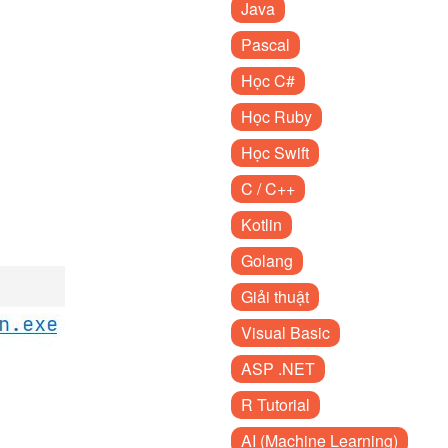
Java
Pascal
Học C#
Học Ruby
Học Swift
C / C++
Kotlin
Golang
Giải thuật
Visual Basic
ASP .NET
R Tutorial
AI (Machine Learning)