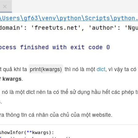
t quả khi ta
print(kwargs)
thì nó là một
dict
, vì vậy ta có
ử
kwargs
.
ì nó là một dict nên ta có thể sử dụng hầu hết các phép t
.
 ra thông tin cá nhân của chủ của một website.
showInfor(
*
*
kwargs):