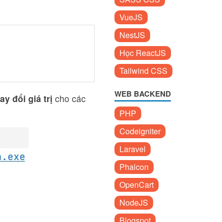
VueJS
NestJS
Học ReactJS
Tailwind CSS
WEB BACKEND
y đổi giá trị
cho các
PHP
Codeigniter
Laravel
Phalcon
OpenCart
NodeJS
Blogspot