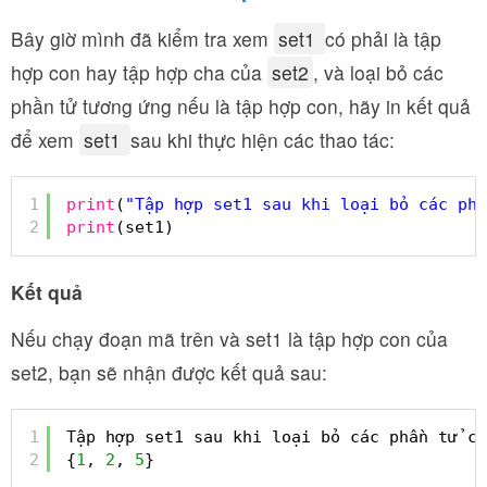
Bây giờ mình đã kiểm tra xem
set1
có phải là tập
hợp con hay tập hợp cha của
set2
, và loại bỏ các
phần tử tương ứng nếu là tập hợp con, hãy in kết quả
để xem
set1
sau khi thực hiện các thao tác:
1
print
(
"Tập hợp set1 sau khi loại bỏ các phầ
2
print
(set1)
Kết quả
Nếu chạy đoạn mã trên và set1 là tập hợp con của
set2, bạn sẽ nhận được kết quả sau:
1
Tập hợp set1 sau khi loại bỏ các phần tử co
2
{
1
, 
2
, 
5
}