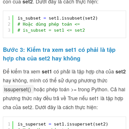
con của
set2
. Dưới đây là cách thực hiện:
1
is_subset 
=
set1.issubset(set2)
2
# Hoặc dùng phép toán <=
3
# is_subset = set1 <= set2
Bước 3: Kiểm tra xem set1 có phải là tập
hợp cha của set2 hay không
Để kiểm tra xem
set1
có phải là tập hợp cha của
set2
hay không, mình có thể sử dụng phương thức
issuperset()
hoặc phép toán >= trong Python. Cả hai
phương thức này đều trả về True nếu set1 là tập hợp
cha của set2. Dưới đây là cách thực hiện:
1
is_superset 
=
set1.issuperset(set2)