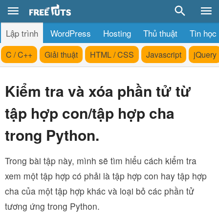
Lập trình
WordPress
Hosting
Thủ thuật
Tin học
C / C++
Giải thuật
HTML / CSS
Javascript
jQuery
Kiểm tra và xóa phần tử từ
tập hợp con/tập hợp cha
trong Python.
Trong bài tập này, mình sẽ tìm hiểu cách kiểm tra
xem một tập hợp có phải là tập hợp con hay tập hợp
cha của một tập hợp khác và loại bỏ các phần tử
tương ứng trong Python.