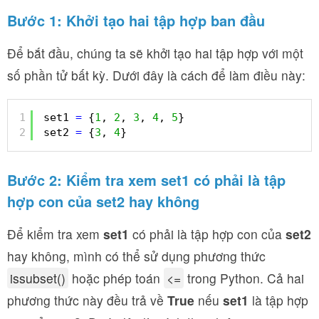
Bước 1: Khởi tạo hai tập hợp ban đầu
Để bắt đầu, chúng ta sẽ khởi tạo hai tập hợp với một
số phần tử bất kỳ. Dưới đây là cách để làm điều này:
1
set1 
=
{
1
, 
2
, 
3
, 
4
, 
5
}
2
set2 
=
{
3
, 
4
}
Bước 2: Kiểm tra xem set1 có phải là tập
hợp con của set2 hay không
Để kiểm tra xem
set1
có phải là tập hợp con của
set2
hay không, mình có thể sử dụng phương thức
issubset()
hoặc phép toán
<=
trong Python. Cả hai
phương thức này đều trả về
True
nếu
set1
là tập hợp