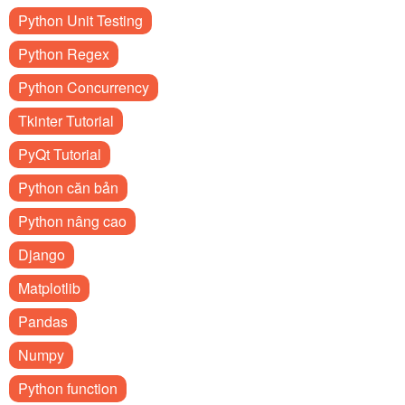
Python Unit Testing
Python Regex
Python Concurrency
Tkinter Tutorial
PyQt Tutorial
Python căn bản
Python nâng cao
Django
Matplotlib
Pandas
Numpy
Python function