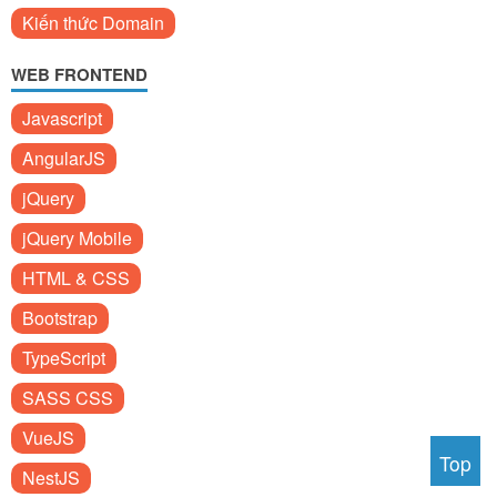
Kiến thức Domain
WEB FRONTEND
Javascript
AngularJS
jQuery
jQuery Mobile
HTML & CSS
Bootstrap
TypeScript
SASS CSS
VueJS
Top
NestJS