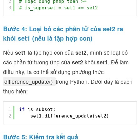
2
# Hoặc dùng phép toán >=
3
# is_superset = set1 >= set2
Bước 4: Loại bỏ các phần tử của set2 ra
khỏi set1 (nếu là tập hợp con)
Nếu
set1
là tập hợp con của
set2
, mình sẽ loại bỏ
các phần tử tương ứng của
set2
khỏi
set1
. Để làm
điều này, ta có thể sử dụng phương thức
difference_update()
trong Python. Dưới đây là cách
thực hiện:
1
if
is_subset:
2
set1.difference_update(set2)
Bước 5: Kiểm tra kết quả