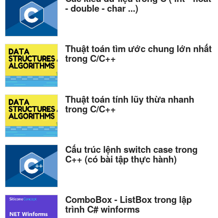
- double - char ...)
Thuật toán tìm ước chung lớn nhất
trong C/C++
Thuật toán tính lũy thừa nhanh
trong C/C++
Cấu trúc lệnh switch case trong
C++ (có bài tập thực hành)
ComboBox - ListBox trong lập
trình C# winforms