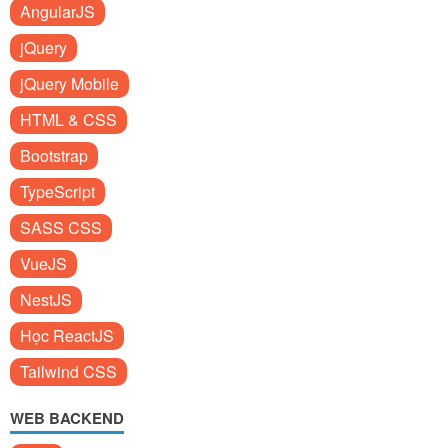
AngularJS
jQuery
jQuery Mobile
HTML & CSS
Bootstrap
TypeScript
SASS CSS
VueJS
NestJS
Học ReactJS
Tailwind CSS
WEB BACKEND