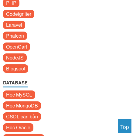
PHP
Codeigniter
Laravel
Phalcon
OpenCart
NodeJS
Blogspot
DATABASE
Học MySQL
Học MongoDB
CSDL căn bản
Top
Học Oracle