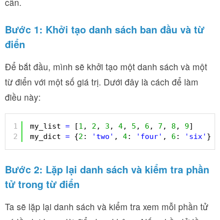
cần.
Bước 1: Khởi tạo danh sách ban đầu và từ
điển
Để bắt đầu, mình sẽ khởi tạo một danh sách và một
từ điển với một số giá trị. Dưới đây là cách để làm
điều này:
1
my_list 
=
[
1
, 
2
, 
3
, 
4
, 
5
, 
6
, 
7
, 
8
, 
9
]
2
my_dict 
=
{
2
: 
'two'
, 
4
: 
'four'
, 
6
: 
'six'
}
Bước 2: Lặp lại danh sách và kiểm tra phần
tử trong từ điển
Ta sẽ lặp lại danh sách và kiểm tra xem mỗi phần tử