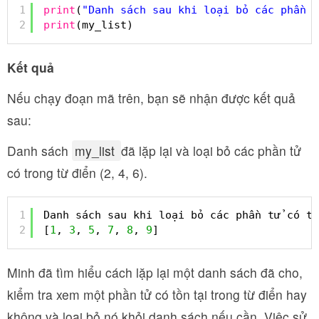
1
print
(
"Danh sách sau khi loại bỏ các phần t
2
print
(my_list)
Kết quả
Nếu chạy đoạn mã trên, bạn sẽ nhận được kết quả
sau:
Danh sách
my_list
đã lặp lại và loại bỏ các phần tử
có trong từ điển (2, 4, 6).
1
Danh sách sau khi loại bỏ các phần tử có tr
2
[
1
, 
3
, 
5
, 
7
, 
8
, 
9
]
Minh đã tìm hiểu cách lặp lại một danh sách đã cho,
kiểm tra xem một phần tử có tồn tại trong từ điển hay
không và loại bỏ nó khỏi danh sách nếu cần. Việc sử