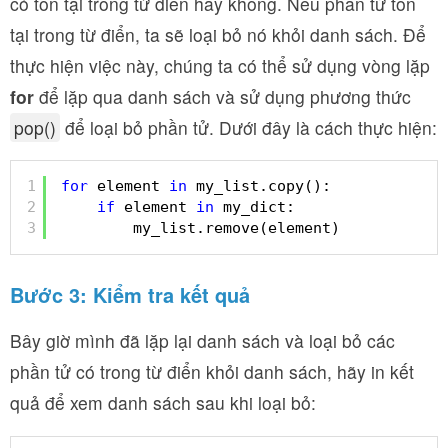
có tồn tại trong từ điển hay không. Nếu phần tử tồn
tại trong từ điển, ta sẽ loại bỏ nó khỏi danh sách. Để
thực hiện việc này, chúng ta có thể sử dụng vòng lặp
for
để lặp qua danh sách và sử dụng phương thức
pop()
để loại bỏ phần tử. Dưới đây là cách thực hiện:
1
for
element 
in
my_list.copy():
2
if
element 
in
my_dict:
3
my_list.remove(element)
Bước 3: Kiểm tra kết quả
Bây giờ mình đã lặp lại danh sách và loại bỏ các
phần tử có trong từ điển khỏi danh sách, hãy in kết
quả để xem danh sách sau khi loại bỏ: