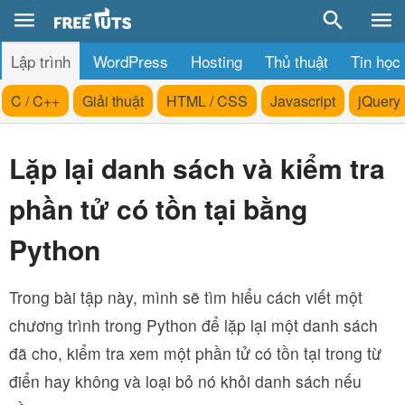
Lập trình
WordPress
Hosting
Thủ thuật
Tin học
C / C++
Giải thuật
HTML / CSS
Javascript
jQuery
Lặp lại danh sách và kiểm tra
phần tử có tồn tại bằng
Python
Trong bài tập này, mình sẽ tìm hiểu cách viết một
chương trình trong Python để lặp lại một danh sách
đã cho, kiểm tra xem một phần tử có tồn tại trong từ
điển hay không và loại bỏ nó khỏi danh sách nếu