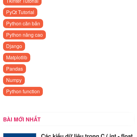
Tkinter Tutorial
PyQt Tutorial
Python căn bản
Python nâng cao
Django
Matplotlib
Pandas
Numpy
Python function
BÀI MỚI NHẤT
Các kiểu dữ liệu trong C ( int - float