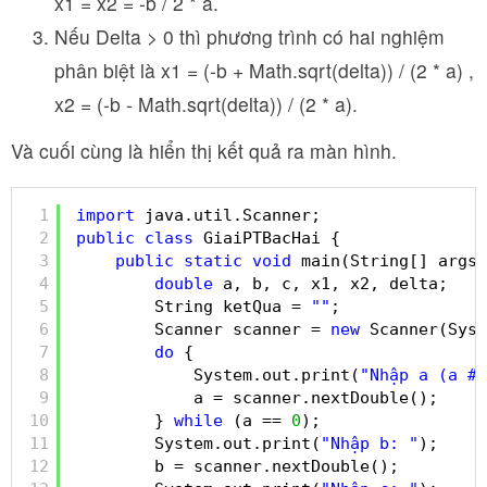
x1 = x2 = -b / 2 * a.
Nếu Delta > 0 thì phương trình có hai nghiệm
phân biệt là x1 = (-b + Math.sqrt(delta)) / (2 * a) ,
x2 = (-b - Math.sqrt(delta)) / (2 * a).
Và cuối cùng là hiển thị kết quả ra màn hình.
1
import
java.util.Scanner;
2
public
class
GiaiPTBacHai {
3
public
static
void
main(String[] args)
4
double
a, b, c, x1, x2, delta;
5
String ketQua = 
""
;
6
Scanner scanner = 
new
Scanner(Syst
7
do
{
8
System.out.print(
"Nhập a (a # 
9
a = scanner.nextDouble();
10
} 
while
(a == 
0
);
11
System.out.print(
"Nhập b: "
);
12
b = scanner.nextDouble();