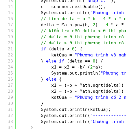
13
System.out.print(
"Nhập c: "
);
14
c = scanner.nextDouble();
15
System.out.println(
"Phương trình b
16
// tính delta = b * b - 4 * a * c;
17
delta = Math.pow(b, 
2
) - 
4
* a * c
18
// kiểm tra nếu delta < 0 thì phươ
19
// delta = 0 thì phương trình có n
20
// delta > 0 thì phương trình có 2
21
if
(delta < 
0
) {
22
ketQua = 
"Phương trình vô nghi
23
} 
else
if
(delta == 
0
) {
24
x1 = x2 = -b/ (
2
*a);
25
System.out.println(
"Phương tri
26
} 
else
{
27
x1 = (-b + Math.sqrt(delta)) /
28
x2 = (-b - Math.sqrt(delta)) /
29
ketQua = 
"Phương trình có 2 ng
30
}
31
System.out.println(ketQua);
32
System.out.println(
"--------------
33
System.out.println(
"Chương trình n
34
}