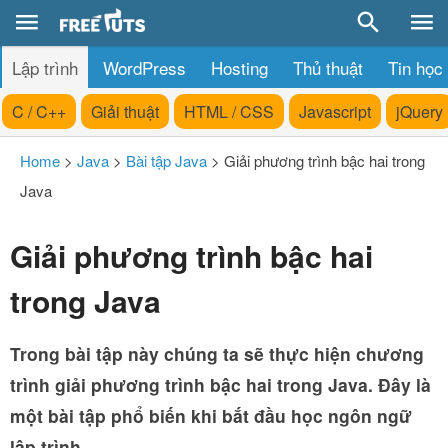
Lập trình
WordPress
Hosting
Thủ thuật
Tin học
C / C++
Giải thuật
HTML / CSS
Javascript
jQuery
Home
>
Java
>
Bài tập Java
>
Giải phương trình bậc hai trong
Java
Giải phương trình bậc hai
trong Java
Trong bài tập này chúng ta sẽ thực hiện chương
trình giải phương trình bậc hai trong Java. Đây là
một bài tập phổ biến khi bắt đầu học ngôn ngữ
lập trình.