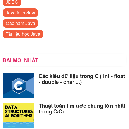
JDBC
Java interview
Các hàm Java
Tài liệu học Java
BÀI MỚI NHẤT
Các kiểu dữ liệu trong C ( int - float
- double - char ...)
Thuật toán tìm ước chung lớn nhất
trong C/C++