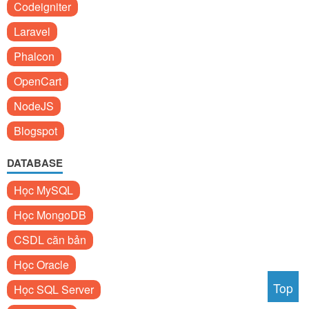
Codeigniter
Laravel
Phalcon
OpenCart
NodeJS
Blogspot
DATABASE
Học MySQL
Học MongoDB
CSDL căn bản
Học Oracle
Top
Học SQL Server