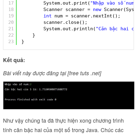
17
System.out.print(
"Nhập vào số num:
18
Scanner scanner = 
new
Scanner(Syst
19
int
num = scanner.nextInt();
20
scanner.close();
21
System.out.println(
"Căn bậc hai củ
22
}
23
}
Kết quả:
Bài viết này được đăng tại [free tuts .net]
Như vậy chúng ta đã thực hiện xong chương trình
tính căn bậc hai của một số trong Java. Chúc các