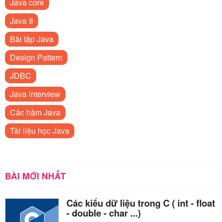
Java core
Java 8
Bài tập Java
Design Pattern
JDBC
Java interview
Các hàm Java
Tài liệu học Java
BÀI MỚI NHẤT
Các kiểu dữ liệu trong C ( int - float
- double - char ...)