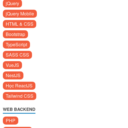
jQuery
jQuery Mobile
HTML & CSS
Bootstrap
TypeScript
SASS CSS
VueJS
NestJS
Học ReactJS
Tailwind CSS
WEB BACKEND
PHP