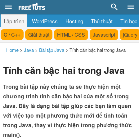
Lập trình
WordPress
Hosting
Thủ thuật
Tin học
C / C++
Giải thuật
HTML / CSS
Javascript
jQuery
Home
>
Java
>
Bài tập Java
>
Tính căn bậc hai trong Java
Tính căn bậc hai trong Java
Trong bài tập này chúng ta sẽ thực hiện một
chương trình tính căn bậc hai của một số trong
Java. Đây là dạng bài tập giúp các bạn làm quen
với việc tạo một phương thức mới để tính toán
trong Java, thay vì thực hiện trong phương thức
main().